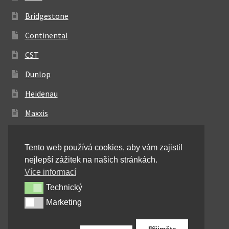
Bridgestone
Continental
CST
Dunlop
Heidenau
Maxxis
Metzeler
Tento web používá cookies, aby vám zajistil
Michelin
nejlepší zážitek na našich stránkách.
Mitas
Více informací
Technický
Technický
Pirelli
Marketing
Marketing
Shinko