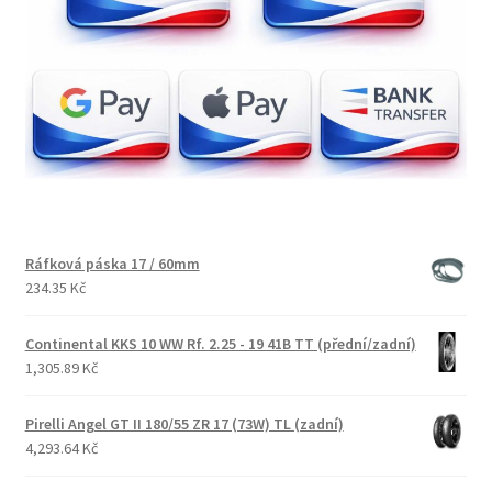
Ráfková páska 17 / 60mm
234.35 Kč
Continental KKS 10 WW Rf. 2.25 - 19 41B TT (přední/zadní)
1,305.89 Kč
Pirelli Angel GT II 180/55 ZR 17 (73W) TL (zadní)
4,293.64 Kč