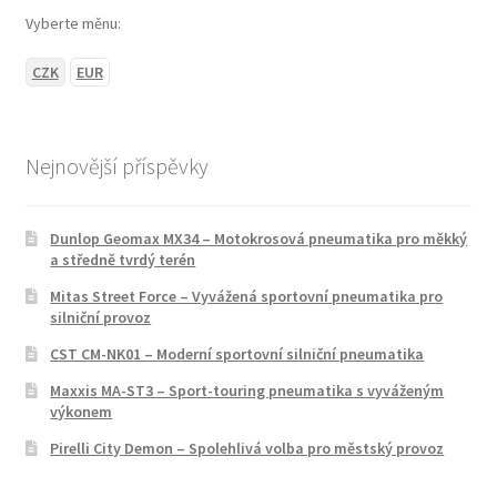
Vyberte měnu:
CZK
EUR
Nejnovější příspěvky
Dunlop Geomax MX34 – Motokrosová pneumatika pro měkký
a středně tvrdý terén
Mitas Street Force – Vyvážená sportovní pneumatika pro
silniční provoz
CST CM-NK01 – Moderní sportovní silniční pneumatika
Maxxis MA-ST3 – Sport-touring pneumatika s vyváženým
výkonem
Pirelli City Demon – Spolehlivá volba pro městský provoz