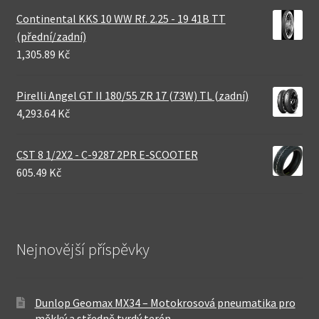
Continental KKS 10 WW Rf. 2.25 - 19 41B TT
(přední/zadní)
1,305.89 Kč
Pirelli Angel GT II 180/55 ZR 17 (73W) TL (zadní)
4,293.64 Kč
CST 8 1/2X2 - C-9287 2PR E-SCOOTER
605.49 Kč
Nejnovější příspěvky
Dunlop Geomax MX34 – Motokrosová pneumatika pro
měkký a středně tvrdý terén