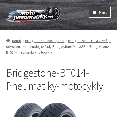
Přeskočit
Přejít
Menu
na
k
navigaci
obsahu
Expand
webu
Pneumatiky
child
Domů
Bridgestone - moto pneu
Bridgestone BT014 která je
menu
Expand
Duše & ráfkové pásky
odvozená z technologie řady Bridgestone MotoGP
Bridgestone-
child
BT014-Pneumatiky-motocykly
menu
Expand
ABC
child
Bridgestone-BT014-
menu
Nákup
Pneumatiky-motocykly
Testy
Expand
Značky
child
menu
Kontakty