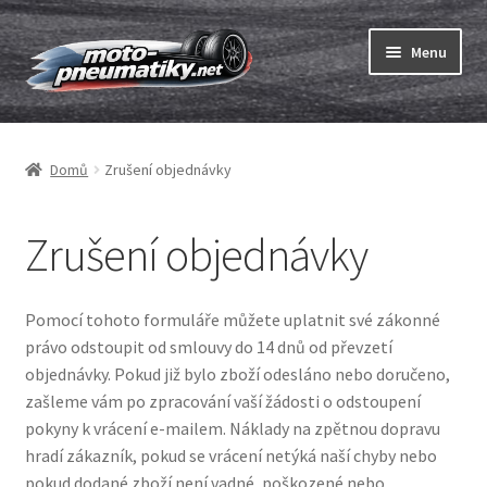
Přeskočit
Přejít
Menu
na
k
navigaci
obsahu
Expand
webu
Pneumatiky
child
Domů
Zrušení objednávky
menu
Expand
Duše & ráfkové pásky
child
menu
Expand
Zrušení objednávky
ABC
child
menu
Nákup
Pomocí tohoto formuláře můžete uplatnit své zákonné
právo odstoupit od smlouvy do 14 dnů od převzetí
Testy
objednávky. Pokud již bylo zboží odesláno nebo doručeno,
zašleme vám po zpracování vaší žádosti o odstoupení
Expand
Značky
pokyny k vrácení e-mailem. Náklady na zpětnou dopravu
child
hradí zákazník, pokud se vrácení netýká naší chyby nebo
menu
Kontakty
pokud dodané zboží není vadné, poškozené nebo