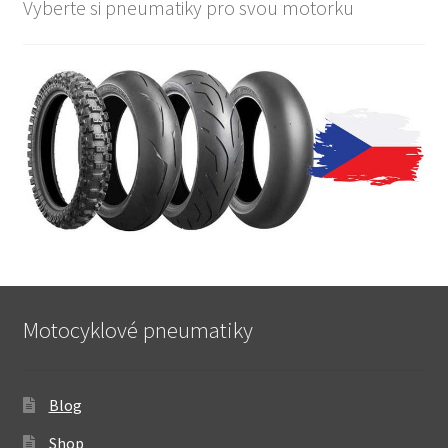
Vyberte si pneumatiky pro svou motorku
Motocyklové pneumatiky
Blog
Shop