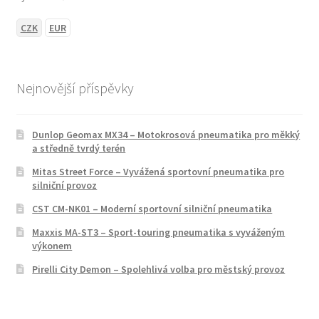
CZK
EUR
Nejnovější příspěvky
Dunlop Geomax MX34 – Motokrosová pneumatika pro měkký
a středně tvrdý terén
Mitas Street Force – Vyvážená sportovní pneumatika pro
silniční provoz
CST CM-NK01 – Moderní sportovní silniční pneumatika
Maxxis MA-ST3 – Sport-touring pneumatika s vyváženým
výkonem
Pirelli City Demon – Spolehlivá volba pro městský provoz