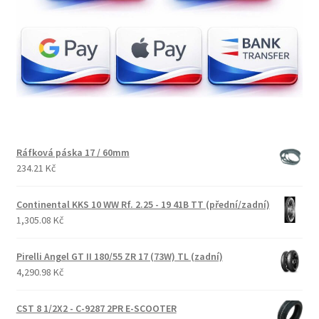
Ráfková páska 17 / 60mm
234.21 Kč
Continental KKS 10 WW Rf. 2.25 - 19 41B TT (přední/zadní)
1,305.08 Kč
Pirelli Angel GT II 180/55 ZR 17 (73W) TL (zadní)
4,290.98 Kč
CST 8 1/2X2 - C-9287 2PR E-SCOOTER