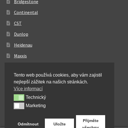
Bridgestone
Continental
CST
Dunlop
Heidenau
Maxxis
Metzeler
Tento web používá cookies, aby vám zajistil
Michelin
nejlepší zážitek na našich stránkách.
Mitas
Více informací
Technický
Technický
Pirelli
Marketing
Marketing
Shinko
Přijměte
Odmítnout
Uložte
všechny