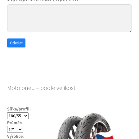
Odeslat
Moto pneu – podle velikosti
Šířka/profil:
Průměr:
Výrobce: