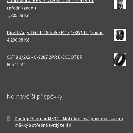
Continental KKS 10 WW Rf. 2.25 - 19 41B TT
(přední/zadní)
1,305.08 Kč
Pirelli Angel GT II 180/55 ZR 17 (73W) TL (zadní)
4,290.98 Kč
CST 8 1/2X2 - C-9287 2PR E-SCOOTER
605.12 Kč
Nejnovější příspěvky
Dunlop Geomax MX34 – Motokrosová pneumatika pro
měkký a středně tvrdý terén