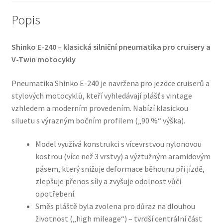
Popis
Shinko E-240 – klasická silniční pneumatika pro cruisery a
V-Twin motocykly
Pneumatika Shinko E-240 je navržena pro jezdce cruiserů a
stylových motocyklů, kteří vyhledávají plášť s vintage
vzhledem a moderním provedením. Nabízí klasickou
siluetu s výrazným bočním profilem („90 %“ výška).
Model využívá konstrukci s vícevrstvou nylonovou
kostrou (více než 3 vrstvy) a výztužným aramidovým
pásem, který snižuje deformace běhounu při jízdě,
zlepšuje přenos síly a zvyšuje odolnost vůči
opotřebení.
Směs pláště byla zvolena pro důraz na dlouhou
životnost („high mileage“) – tvrdší centrální část