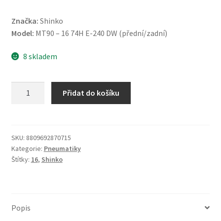
Značka:
Shinko
Model:
MT90 – 16 74H E-240 DW (přední/zadní)
8 skladem
Shinko
Přidat do košíku
MT90
-
16
74H
SKU:
8809692870715
Kategorie:
Pneumatiky
E-
Štítky:
16
,
Shinko
240
DW
TT
(přední/zadní)
Popis
množství