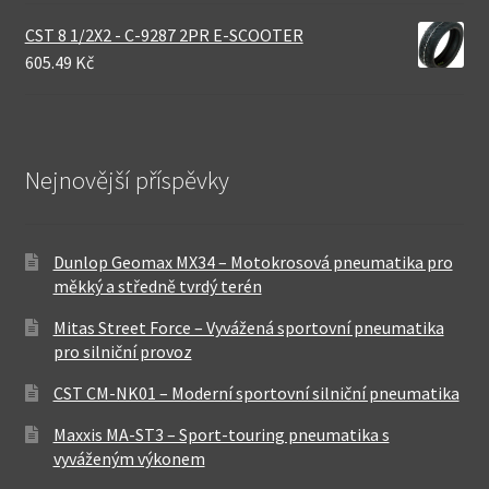
CST 8 1/2X2 - C-9287 2PR E-SCOOTER
605.49 Kč
Nejnovější příspěvky
Dunlop Geomax MX34 – Motokrosová pneumatika pro
měkký a středně tvrdý terén
Mitas Street Force – Vyvážená sportovní pneumatika
pro silniční provoz
CST CM-NK01 – Moderní sportovní silniční pneumatika
Maxxis MA-ST3 – Sport-touring pneumatika s
vyváženým výkonem