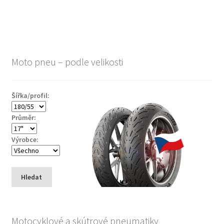
Moto pneu – podle velikosti
Šířka/profil:
Průměr:
Výrobce:
Hledat
Motocyklové a skútrové pneumatiky