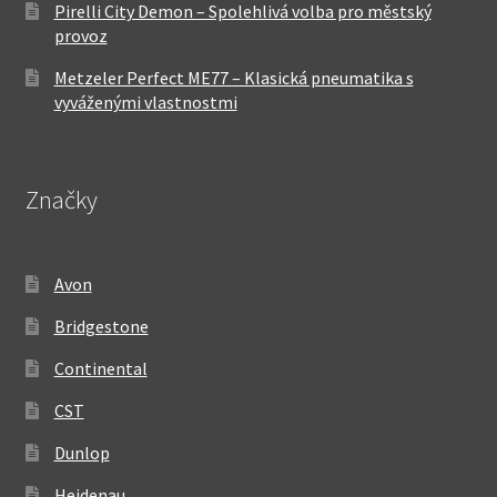
Pirelli City Demon – Spolehlivá volba pro městský
provoz
Metzeler Perfect ME77 – Klasická pneumatika s
vyváženými vlastnostmi
Značky
Avon
Bridgestone
Continental
CST
Dunlop
Heidenau