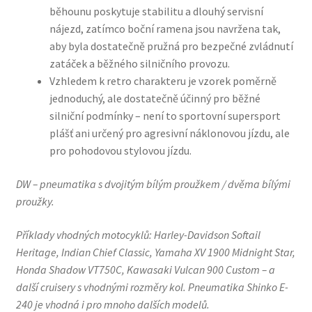
běhounu poskytuje stabilitu a dlouhý servisní
nájezd, zatímco boční ramena jsou navržena tak,
aby byla dostatečně pružná pro bezpečné zvládnutí
zatáček a běžného silničního provozu.
Vzhledem k retro charakteru je vzorek poměrně
jednoduchý, ale dostatečně účinný pro běžné
silniční podmínky – není to sportovní supersport
plášť ani určený pro agresivní náklonovou jízdu, ale
pro pohodovou stylovou jízdu.
DW – pneumatika s dvojitým bílým proužkem / dvěma bílými
proužky.
Příklady vhodných motocyklů: Harley-Davidson Softail
Heritage, Indian Chief Classic, Yamaha XV 1900 Midnight Star,
Honda Shadow VT750C, Kawasaki Vulcan 900 Custom – a
další cruisery s vhodnými rozměry kol. Pneumatika Shinko E-
240 je vhodná i pro mnoho dalších modelů.