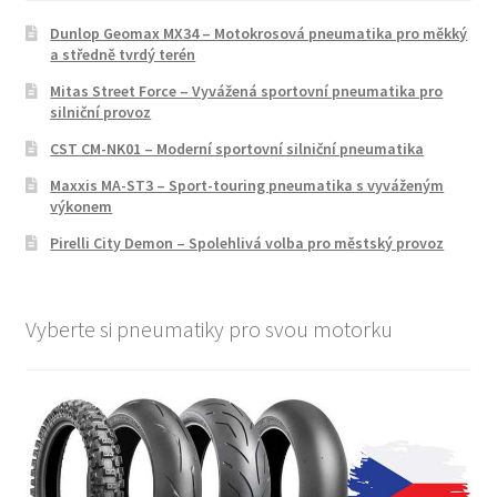
Dunlop Geomax MX34 – Motokrosová pneumatika pro měkký
a středně tvrdý terén
Mitas Street Force – Vyvážená sportovní pneumatika pro
silniční provoz
CST CM-NK01 – Moderní sportovní silniční pneumatika
Maxxis MA-ST3 – Sport-touring pneumatika s vyváženým
výkonem
Pirelli City Demon – Spolehlivá volba pro městský provoz
Vyberte si pneumatiky pro svou motorku