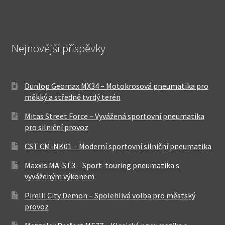
Nejnovější příspěvky
Dunlop Geomax MX34 – Motokrosová pneumatika pro
měkký a středně tvrdý terén
Mitas Street Force – Vyvážená sportovní pneumatika
pro silniční provoz
CST CM-NK01 – Moderní sportovní silniční pneumatika
Maxxis MA-ST3 – Sport-touring pneumatika s
vyváženým výkonem
Pirelli City Demon – Spolehlivá volba pro městský
provoz