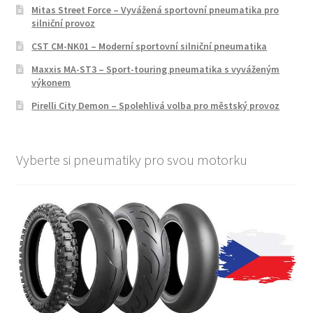
Mitas Street Force – Vyvážená sportovní pneumatika pro
silniční provoz
CST CM-NK01 – Moderní sportovní silniční pneumatika
Maxxis MA-ST3 – Sport-touring pneumatika s vyváženým
výkonem
Pirelli City Demon – Spolehlivá volba pro městský provoz
Vyberte si pneumatiky pro svou motorku