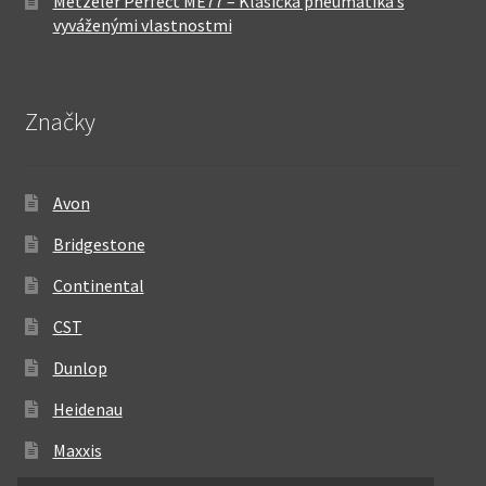
Metzeler Perfect ME77 – Klasická pneumatika s
vyváženými vlastnostmi
Značky
Avon
Bridgestone
Continental
CST
Dunlop
Heidenau
Maxxis