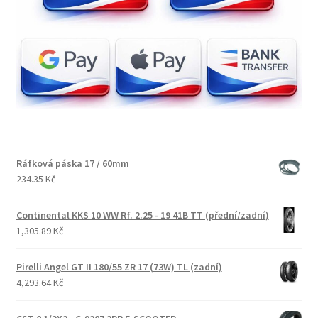
Ráfková páska 17 / 60mm
234.35 Kč
Continental KKS 10 WW Rf. 2.25 - 19 41B TT (přední/zadní)
1,305.89 Kč
Pirelli Angel GT II 180/55 ZR 17 (73W) TL (zadní)
4,293.64 Kč