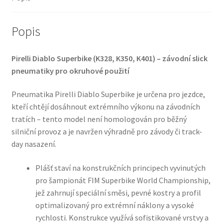
(zadní)
množství
Popis
Pirelli Diablo Superbike (K328, K350, K401) – závodní slick
pneumatiky pro okruhové použití
Pneumatika Pirelli Diablo Superbike je určena pro jezdce,
kteří chtějí dosáhnout extrémního výkonu na závodních
tratích – tento model není homologován pro běžný
silniční provoz a je navržen výhradně pro závody či track-
day nasazení.
Plášť staví na konstrukčních principech vyvinutých
pro šampionát FIM Superbike World Championship,
jež zahrnují speciální směsi, pevné kostry a profil
optimalizovaný pro extrémní náklony a vysoké
rychlosti. Konstrukce využívá sofistikované vrstvy a