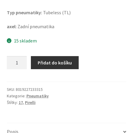
Typ pneumatiky:
Tubeless (TL)
axel:
Zadní pneumatika
15 skladem
Pirelli
Přidat do košíku
Diablo
Superbike
K401
SC0
SKU:
8019227233315
Kategorie:
Pneumatiky
200/60
Štítky:
17
,
Pirelli
R
17
NHS
TL
Popis