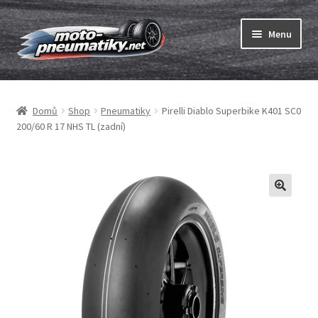
Přeskočit
Přejít
Menu
na
k
navigaci
obsahu
Expand
webu
Pneumatiky
child
Domů
Shop
Pneumatiky
Pirelli Diablo Superbike K401 SC0
menu
Expand
Duše & ráfkové pásky
200/60 R 17 NHS TL (zadní)
child
menu
Expand
ABC
child
menu
Nákup
Testy
Expand
Značky
child
menu
Kontakty