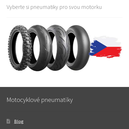
Vyberte si pneumatiky pro svou motorku
Motocyklové pneumatiky
Blog