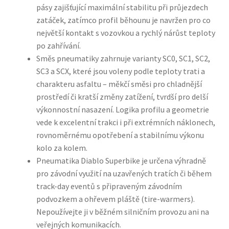
pásy zajišťující maximální stabilitu při průjezdech
zatáček, zatímco profil běhounu je navržen pro co
největší kontakt s vozovkou a rychlý nárůst teploty
po zahřívání.
Směs pneumatiky zahrnuje varianty SC0, SC1, SC2,
SC3 a SCX, které jsou voleny podle teploty trati a
charakteru asfaltu – měkčí směsi pro chladnější
prostředí či kratší změny zatížení, tvrdší pro delší
výkonnostní nasazení. Logika profilu a geometrie
vede k excelentní trakci i při extrémních náklonech,
rovnoměrnému opotřebení a stabilnímu výkonu
kolo za kolem.
Pneumatika Diablo Superbike je určena výhradně
pro závodní využití na uzavřených tratích či během
track-day eventů s připraveným závodním
podvozkem a ohřevem pláště (tire-warmers).
Nepoužívejte ji v běžném silničním provozu ani na
veřejných komunikacích.