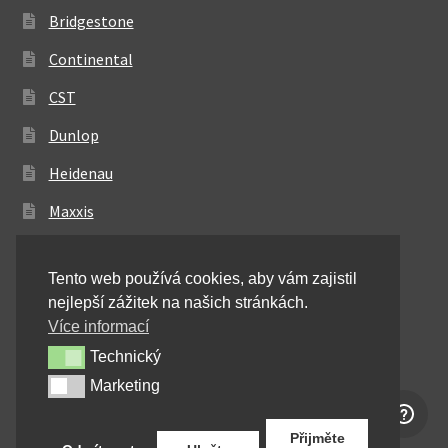
Bridgestone
Continental
CST
Dunlop
Heidenau
Maxxis
Metzeler
Tento web používá cookies, aby vám zajistil
Michelin
nejlepší zážitek na našich stránkách.
Mitas
Více informací
Technický
Technický
Pirelli
Marketing
Marketing
Shinko
Přijměte