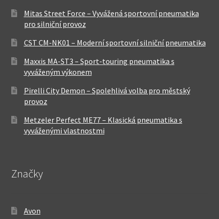
Mitas Street Force – Vyvážená sportovní pneumatika
pro silniční provoz
CST CM-NK01 – Moderní sportovní silniční pneumatika
Maxxis MA-ST3 – Sport-touring pneumatika s
vyváženým výkonem
Pirelli City Demon – Spolehlivá volba pro městský
provoz
Metzeler Perfect ME77 – Klasická pneumatika s
vyváženými vlastnostmi
Značky
Avon