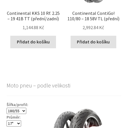
Continental KKS 10 Rf. 2.25
Continental ContiGo!
– 19 41B TT (přední/zadní)
110/80 – 18 58V TL (přední)
1,144.88 Kč
2,992.84 Kč
Přidat do košíku
Přidat do košíku
Moto pneu – podle velikosti
Šířka/profil:
Průměr: