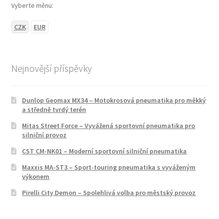
Vyberte měnu:
CZK
EUR
Nejnovější příspěvky
Dunlop Geomax MX34 – Motokrosová pneumatika pro měkký
a středně tvrdý terén
Mitas Street Force – Vyvážená sportovní pneumatika pro
silniční provoz
CST CM-NK01 – Moderní sportovní silniční pneumatika
Maxxis MA-ST3 – Sport-touring pneumatika s vyváženým
výkonem
Pirelli City Demon – Spolehlivá volba pro městský provoz