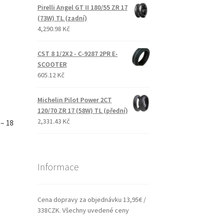
Pirelli Angel GT II 180/55 ZR 17
(73W) TL (zadní)
4,290.98 Kč
CST 8 1/2X2 - C-9287 2PR E-
SCOOTER
605.12 Kč
Michelin Pilot Power 2CT
120/70 ZR 17 (58W) TL (přední)
2,331.43 Kč
– 18
Informace
Cena dopravy za objednávku 13,95€ /
338CZK. Všechny uvedené ceny