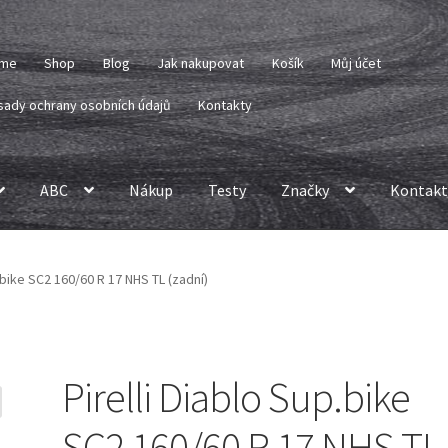
me
Shop
Blog
Jak nakupovat
Košík
Můj účet
sady ochrany osobních údajů
Kontakty
ABC
Nákup
Testy
Značky
Kontakt
p.bike SC2 160/60 R 17 NHS TL (zadní)
Pirelli Diablo Sup.bike
SC2 160/60 R 17 NHS TL