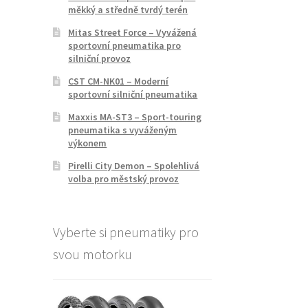
měkký a středně tvrdý terén
Mitas Street Force – Vyvážená
sportovní pneumatika pro
silniční provoz
CST CM-NK01 – Moderní
sportovní silniční pneumatika
Maxxis MA-ST3 – Sport-touring
pneumatika s vyváženým
výkonem
Pirelli City Demon – Spolehlivá
volba pro městský provoz
Vyberte si pneumatiky pro
svou motorku