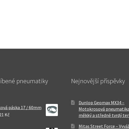
líbené pneumatiky
Nejnovější příspěvky
Dunlop Geomax MX34 –
ová páska 17 / 60mm
Motokrosová pneumatika
21 Kč
měkký a středně tvrdý te
Mitas Street Force – Vyvá