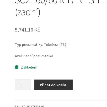
(zadní)
5,741.16 Kč
Typ pneumatiky:
Tubeless (TL)
axel:
Zadní pneumatika
2 skladem
Pirelli
Přidat do košíku
Diablo
Sup.bike
SC2
160/60
SKU:
8019227163186