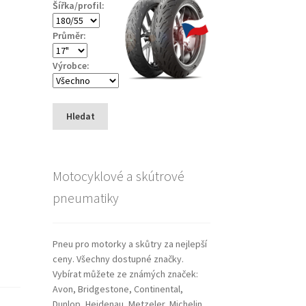
Šířka/profil:
Průměr:
Výrobce:
Hledat
Motocyklové a skútrové
pneumatiky
Pneu pro motorky a skůtry za nejlepší
ceny. Všechny dostupné značky.
Vybírat můžete ze známých značek:
Avon, Bridgestone, Continental,
Dunlop, Heidenau, Metzeler, Michelin,