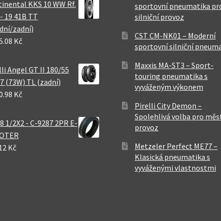
inental KKS 10 WW Rf.
sportovní pneumatika pr
 - 19 41B TT
silniční provoz
dní/zadní)
CST CM-NK01 – Moderní
5.08 Kč
sportovní silniční pneum
Maxxis MA-ST3 – Sport-
lli Angel GT II 180/55
touring pneumatika s
7 (73W) TL (zadní)
vyváženým výkonem
0.98 Kč
Pirelli City Demon –
Spolehlivá volba pro měs
8 1/2X2 - C-9287 2PR E-
provoz
OTER
Metzeler Perfect ME77 –
12 Kč
Klasická pneumatika s
vyváženými vlastnostmi