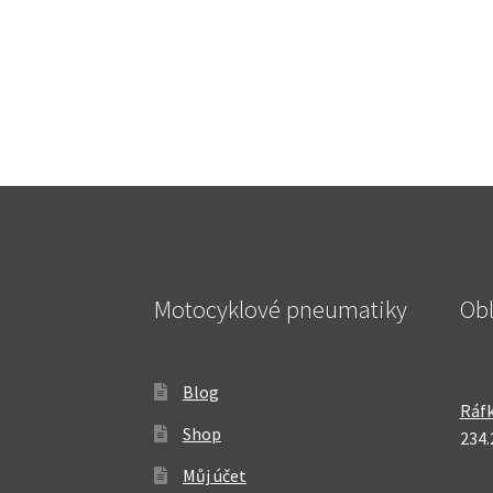
Motocyklové pneumatiky
Ob
Blog
Ráfk
Shop
234.
Můj účet