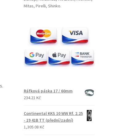
Mitas, Pirelli, Shinko.
s.
Ráfková páska 17 / 60mm
234.21 Kč
Continental KKS 10 WW Rf. 2.25
- 19 41B TT (přední/zadní)
1,305.08 Kč