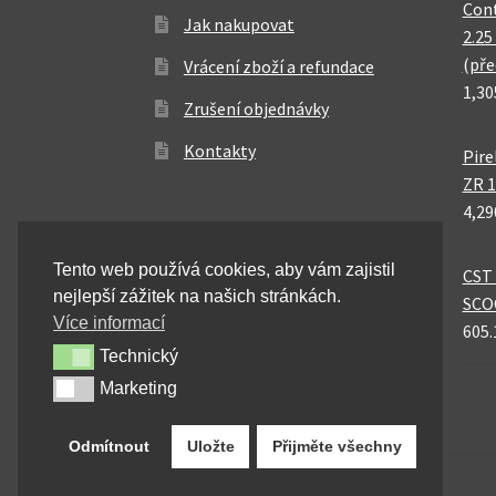
Cont
Jak nakupovat
2.25
(pře
Vrácení zboží a refundace
1,30
Zrušení objednávky
Kontakty
Pire
ZR 1
4,29
Tento web používá cookies, aby vám zajistil
CST 
nejlepší zážitek na našich stránkách.
SCO
Více informací
605.
Technický
Technický
Marketing
Marketing
Odmítnout
Uložte
Přijměte všechny