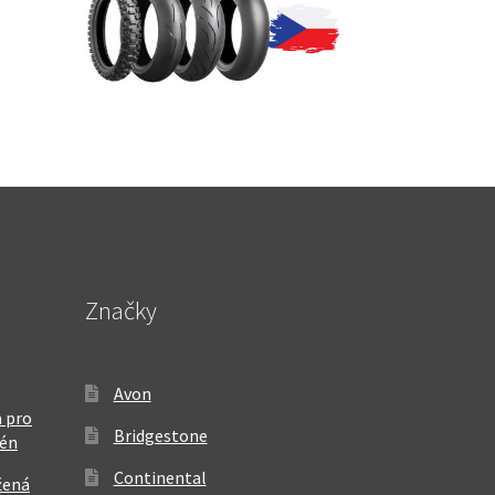
Značky
Avon
 pro
Bridgestone
rén
Continental
žená