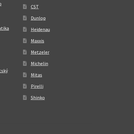
o
CST
Dunlop
atika
Heidenau
Maxxis
Metzeler
Michelin
tský
Mitas
Pirelli
Shinko