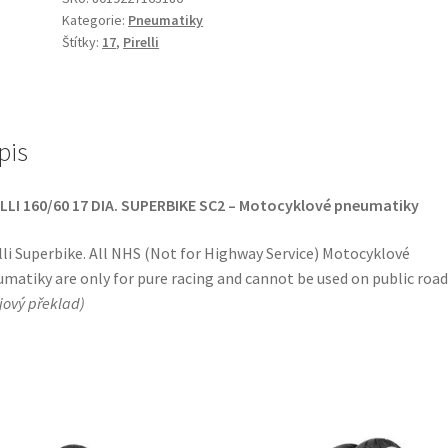
Kategorie:
Pneumatiky
R
Štítky:
17
,
Pirelli
17
NHS
TL
(zadní)
pis
množství
LLI 160/60 17 DIA. SUPERBIKE SC2 – Motocyklové pneumatiky
lli Superbike. All NHS (Not for Highway Service) Motocyklové
matiky are only for pure racing and cannot be used on public road
ojový překlad
)