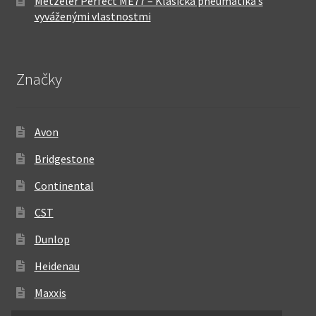
Metzeler Perfect ME77 – Klasická pneumatika s
vyváženými vlastnostmi
Značky
Avon
Bridgestone
Continental
CST
Dunlop
Heidenau
Maxxis