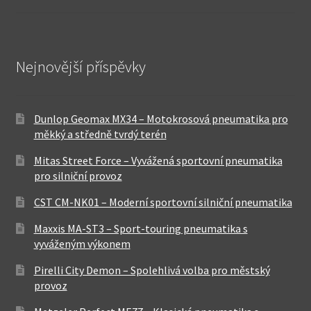
Nejnovější příspěvky
Dunlop Geomax MX34 – Motokrosová pneumatika pro
měkký a středně tvrdý terén
Mitas Street Force – Vyvážená sportovní pneumatika
pro silniční provoz
CST CM-NK01 – Moderní sportovní silniční pneumatika
Maxxis MA-ST3 – Sport-touring pneumatika s
vyváženým výkonem
Pirelli City Demon – Spolehlivá volba pro městský
provoz