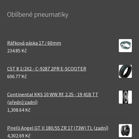
Oblíbené pneumatiky
Ráfková páska 17 / 60mm
234.85 Kč
CST 8 1/2X2 - C-9287 2PR E-SCOOTER
606.77 Kč
Continental KKS 10 WW Rf. 2.25 - 19 41B TT
(přední/zadní)
1,308.64 Kč
Pirelli Angel GT II 180/55 ZR 17 (73W) TL (zadní)
4,302.69 Kč