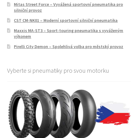
Mitas Street Force – Vyvážená sportovní pneumatika pro
silniční provoz
CST CM-NK01 – Moderní sportovní silniční pneumatika
Maxxis MA-ST3 – Sport-touring pneumatika s vyváženým
výkonem
Pirelli City Demon – Spolehlivá volba pro městský provoz
Vyberte si pneumatiky pro svou motorku