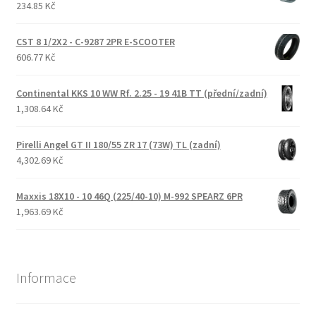
234.85 Kč
CST 8 1/2X2 - C-9287 2PR E-SCOOTER
606.77 Kč
Continental KKS 10 WW Rf. 2.25 - 19 41B TT (přední/zadní)
1,308.64 Kč
Pirelli Angel GT II 180/55 ZR 17 (73W) TL (zadní)
4,302.69 Kč
Maxxis 18X10 - 10 46Q (225/40-10) M-992 SPEARZ 6PR
1,963.69 Kč
Informace