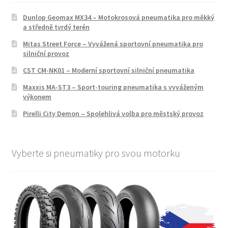
Dunlop Geomax MX34 – Motokrosová pneumatika pro měkký
a středně tvrdý terén
Mitas Street Force – Vyvážená sportovní pneumatika pro
silniční provoz
CST CM-NK01 – Moderní sportovní silniční pneumatika
Maxxis MA-ST3 – Sport-touring pneumatika s vyváženým
výkonem
Pirelli City Demon – Spolehlivá volba pro městský provoz
Vyberte si pneumatiky pro svou motorku