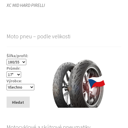
XC MID HARD PIRELLI
Moto pneu – podle velikosti
Šířka/profil:
Průměr:
Výrobce:
Hledat
Motocyklové a skútrové pneumatiky