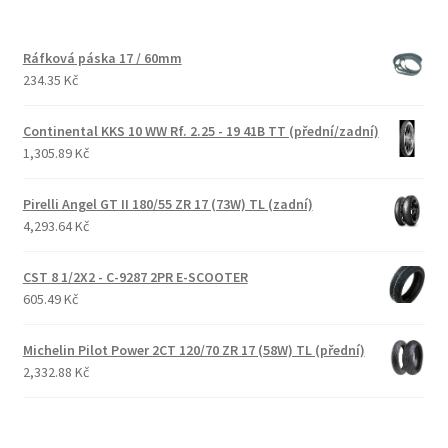
Ráfková páska 17 / 60mm
234.35 Kč
Continental KKS 10 WW Rf. 2.25 - 19 41B TT (přední/zadní)
1,305.89 Kč
Pirelli Angel GT II 180/55 ZR 17 (73W) TL (zadní)
4,293.64 Kč
CST 8 1/2X2 - C-9287 2PR E-SCOOTER
605.49 Kč
Michelin Pilot Power 2CT 120/70 ZR 17 (58W) TL (přední)
2,332.88 Kč