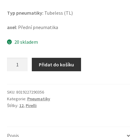
Typ pneumatiky:
Tubeless (TL)
axel:
Přední pneumatika
20 skladem
Pirelli
Přidat do košíku
Diablo
Rosso
Scooter
SC
SKU:
8019227290356
Kategorie:
Pneumatiky
Rf.
Štítky:
12
,
Pirelli
100/90
-
12
64P
Popis