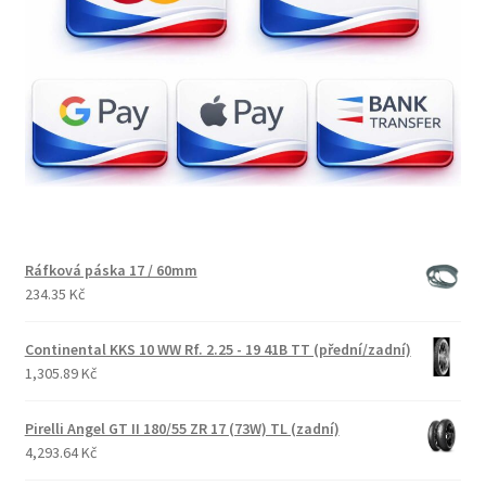
Ráfková páska 17 / 60mm
234.35 Kč
Continental KKS 10 WW Rf. 2.25 - 19 41B TT (přední/zadní)
1,305.89 Kč
Pirelli Angel GT II 180/55 ZR 17 (73W) TL (zadní)
4,293.64 Kč