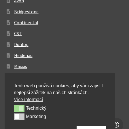
Avon
Bridgestone
Continental
CST
Dunlop
Heidenau
Maxxis
Metzeler
Tento web používá cookies, aby vám zajistil
Michelin
nejlepší zážitek na našich stránkách.
Mitas
Více informací
Technický
Technický
Pirelli
Marketing
Marketing
Shinko