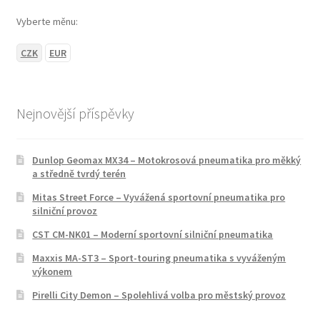
Vyberte měnu:
CZK
EUR
Nejnovější příspěvky
Dunlop Geomax MX34 – Motokrosová pneumatika pro měkký
a středně tvrdý terén
Mitas Street Force – Vyvážená sportovní pneumatika pro
silniční provoz
CST CM-NK01 – Moderní sportovní silniční pneumatika
Maxxis MA-ST3 – Sport-touring pneumatika s vyváženým
výkonem
Pirelli City Demon – Spolehlivá volba pro městský provoz