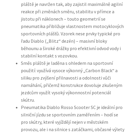
pláště je navržen tak, aby zajistil maximálně agilní
reakce při změnách směru, stabilitu v přímce a
jistotu při náklonech – touto geometrií se
pneumatika přibližuje vlastnostem motocyklových
sportovních plášťů. Vzorek nese prvky typické pro
řadu Diablo („Blitz“ dezén) – masivní bloky
běhounu a široké drážky pro efektivní odvod vody i
stabilní kontakt s vozovkou.
Směs pláště je laděna s ohledem na sportovní
použití: využívá vysoce výkonný „Carbon Black“ a
siliku pro zvýšení přilnavosti a odolnosti vůči
namáhání, přičemž konstrukce dovoluje zkušeným
jezdcům využít vysoký výkonnostní potenciál
skútru.
Pneumatika Diablo Rosso Scooter SC je ideální pro
silniční jízdu se sportovním zaměřením – hodí se
pro skútry, které vyjíždějí nejen v městském
provozu, ale i na silnice s zatáčkami, občasné výlety