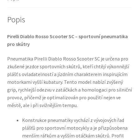
TL
(přední)
množství
Popis
Pirelli Diablo Rosso Scooter SC – sportovní pneumatika
pro skútry
Pneumatika Pirelli Diablo Rosso Scooter SC je určena pro
zkušené jezdce sportovních skútrů, kteří chtějí výkonnější
plášť s ovladatelností a jízdním charakterem inspirujícím
motorkami vyšší kubatury. Tento model nabízí zvýšený
grip, rychlejší odezvu v zatáčkách a homologaci pro silniční
provoz, přičemž je optimalizován pro použití nejen ve
městě, ale i při svižnějším tempu.
Konstrukce pneumatiky vychází z vývojových řad
plášťů pro sportovní motocykly a je přizpůsobena
menším ráfkům a vyšším otáčkám skútrů. Profil