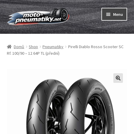
Přeskočit
Přejít
Menu
na
k
navigaci
obsahu
Expand
webu
Pneumatiky
child
Domů
Shop
Pneumatiky
Pirelli Diablo Rosso Scooter SC
menu
Expand
Duše & ráfkové pásky
Rf. 100/90 – 12 64P TL (přední)
child
menu
Expand
ABC
child
menu
Nákup
Testy
Expand
Značky
child
menu
Kontakty