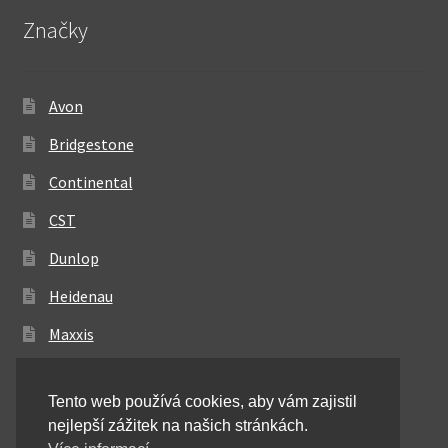
Značky
Avon
Bridgestone
Continental
CST
Dunlop
Heidenau
Maxxis
Metzeler
Tento web používá cookies, aby vám zajistil
Michelin
nejlepší zážitek na našich stránkách.
Mitas