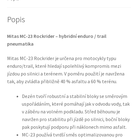
(přední)
množství
Popis
Mitas MC-23 Rockrider – hybridní enduro / trail
pneumatika
Mitas MC-23 Rockrider je určena pro motocykly typu
enduro/trail, které hledají spolehlivý kompromis mezi
jízdou po silnici a terénem. V poměru použití je navržena
tak, aby zvládla přibližně 40 % asfaltu a 60 % terénu.
Dezén tvoří robustní a stabilní bloky se směrovým
uspořádáním, které pomáhají jak v odvodu vody, tak
v záběru na volném podkladu. Střed běhounu je
navržen pro stabilitu při jízdě po silnici, boční bloky
pak poskytují podporu při náklonech mimo asfalt.
MC-23 používá tvrdší směs optimalizovanou pro