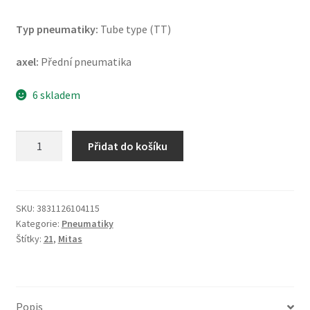
Typ pneumatiky:
Tube type (TT)
axel:
Přední pneumatika
6 skladem
Mitas
Přidat do košíku
MC
23
Rockrider
M+S
SKU:
3831126104115
Kategorie:
Pneumatiky
90/90
Štítky:
21
,
Mitas
-
21
54R
TT
Popis