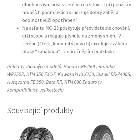
dlouhou životnost v terénu i na silnici. I při použití v
hrubších podmínkách si udržuje dobrý záběr a
odolnost vůči opotřebení.
Na asfaltu MC-23 poskytuje předvídatelné chování,
drží stopu a reaguje plynule na změny směru. V
terénu (štěrk, kamenitý povrch) exceluje v záběru –
bloky “zaháknou” i v náročnějším podkladu.
Příklady vhodných modelů: Honda CRF250L, Yamaha
WR250R, KTM 350 EXC-F, Kawasaki KLX250, Suzuki DR-Z400S,
Husqvarna FE 350, Beta RR, KTM 690 Enduro (v
kompatibilních velikostech).
Související produkty