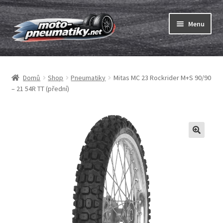
Přeskočit
Přejít
Menu
na
k
navigaci
obsahu
Expand
webu
Pneumatiky
child
Domů
Shop
Pneumatiky
Mitas MC 23 Rockrider M+S 90/90
menu
Expand
Duše & ráfkové pásky
– 21 54R TT (přední)
child
menu
Expand
ABC
child
menu
Nákup
Testy
Expand
Značky
child
menu
Kontakty