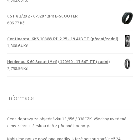
CST 8 1/2X2 - C-9287 2PR E-SCOOTER
606.77 Kč
Continental KKS 10 WW Rf. 2.25 - 19 41B TT (přední/zadní)
1,308.64 Kč
Heidenau K 60 Scout (M+S) 120/90 - 17 64T TT (zadní)
2,758.96 Kč
Informace
Cena dopravy za objednávku 13,95€ / 338CZK. Všechny uvedené
ceny zahrnují českou daň z přidané hodnoty.
Nabízíme pouze nové pneumatiky, které nejsou starší než 24