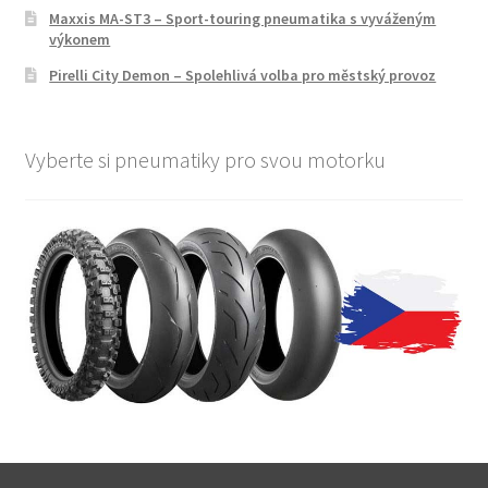
Maxxis MA-ST3 – Sport-touring pneumatika s vyváženým
výkonem
Pirelli City Demon – Spolehlivá volba pro městský provoz
Vyberte si pneumatiky pro svou motorku