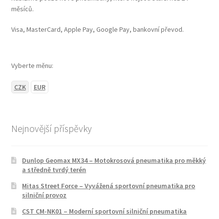
měsíců.
Visa, MasterCard, Apple Pay, Google Pay, bankovní převod.
Vyberte měnu:
CZK
EUR
Nejnovější příspěvky
Dunlop Geomax MX34 – Motokrosová pneumatika pro měkký
a středně tvrdý terén
Mitas Street Force – Vyvážená sportovní pneumatika pro
silniční provoz
CST CM-NK01 – Moderní sportovní silniční pneumatika