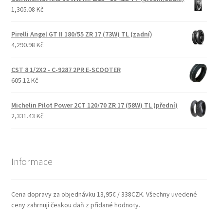
1,305.08 Kč
Pirelli Angel GT II 180/55 ZR 17 (73W) TL (zadní)
4,290.98 Kč
CST 8 1/2X2 - C-9287 2PR E-SCOOTER
605.12 Kč
Michelin Pilot Power 2CT 120/70 ZR 17 (58W) TL (přední)
2,331.43 Kč
Informace
Cena dopravy za objednávku 13,95€ / 338CZK. Všechny uvedené
ceny zahrnují českou daň z přidané hodnoty.