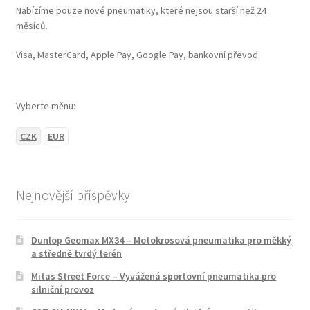
Nabízíme pouze nové pneumatiky, které nejsou starší než 24
měsíců.
Visa, MasterCard, Apple Pay, Google Pay, bankovní převod.
Vyberte měnu:
CZK
EUR
Nejnovější příspěvky
Dunlop Geomax MX34 – Motokrosová pneumatika pro měkký
a středně tvrdý terén
Mitas Street Force – Vyvážená sportovní pneumatika pro
silniční provoz