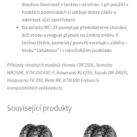
dlouhou životnost v terénu i na silnici. I při použití v
hrubších podmínkách si udržuje dobrý záběr a
odolnost vůči opotřebení.
Na asfaltu MC-23 poskytuje předvídatelné chování,
drží stopu a reaguje plynule na změny směru. V
terénu (štěrk, kamenitý povrch) exceluje v záběru –
bloky “zaháknou” i v náročnějším podkladu.
Příklady vhodných modelů: Honda CRF250L, Yamaha
WR250R, KTM 350 EXC-F, Kawasaki KLX250, Suzuki DR-Z400S,
Husqvarna FE 350, Beta RR, KTM 690 Enduro (v
kompatibilních velikostech).
Související produkty