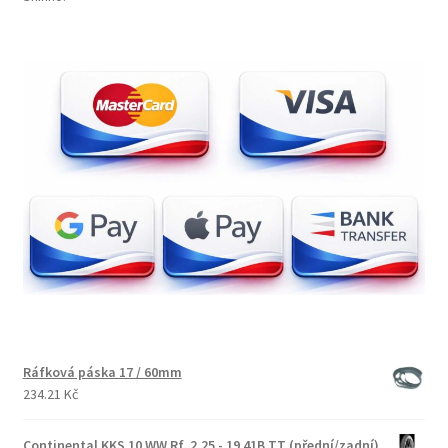
Ráfková páska 17 / 60mm
234.21 Kč
Continental KKS 10 WW Rf. 2.25 - 19 41B TT (přední/zadní)