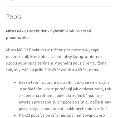
(přední)
množství
Popis
Mitas MC-23 Rockrider – hybridní enduro / trail
pneumatika
Mitas MC-23 Rockrider je určena pro motocykly typu
enduro/trail, které hledají spolehlivý kompromis mezi
jízdou po silnici a terénem. V poměru použití je navržena
tak, aby zvládla přibližně 40 % asfaltu a 60 % terénu.
Dezén tvoří robustní a stabilní bloky se směrovým
uspořádáním, které pomáhají jak v odvodu vody, tak
v záběru na volném podkladu. Střed běhounu je
navržen pro stabilitu při jízdě po silnici, boční bloky
pak poskytují podporu při náklonech mimo asfalt.
MC-23 používá tvrdší směs optimalizovanou pro