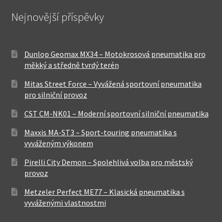
Nejnovější příspěvky
Dunlop Geomax MX34 – Motokrosová pneumatika pro
měkký a středně tvrdý terén
Mitas Street Force – Vyvážená sportovní pneumatika
pro silniční provoz
CST CM-NK01 – Moderní sportovní silniční pneumatika
Maxxis MA-ST3 – Sport-touring pneumatika s
vyváženým výkonem
Pirelli City Demon – Spolehlivá volba pro městský
provoz
Metzeler Perfect ME77 – Klasická pneumatika s
vyváženými vlastnostmi