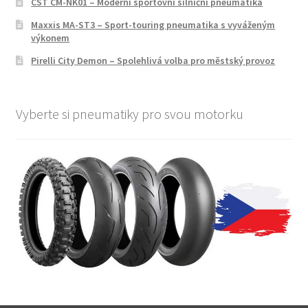
CST CM-NK01 – Moderní sportovní silniční pneumatika
Maxxis MA-ST3 – Sport-touring pneumatika s vyváženým
výkonem
Pirelli City Demon – Spolehlivá volba pro městský provoz
Vyberte si pneumatiky pro svou motorku