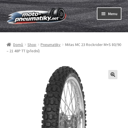
Přeskočit
Přejít
Menu
na
k
navigaci
obsahu
Expand
webu
Pneumatiky
child
Domů
Shop
Pneumatiky
Mitas MC 23 Rockrider M+S 80/90
menu
Expand
Duše & ráfkové pásky
– 21 48P TT (přední)
child
menu
Expand
ABC
child
menu
Nákup
Testy
Expand
Značky
child
menu
Kontakty