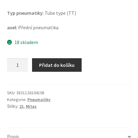
Typ pneumatiky:
Tube type (TT)
axel:
Přední pneumatika
18 skladem
Mitas
Přidat do košíku
MC
23
Rockrider
M+S
SKU:
3831126104108
Kategorie:
Pneumatiky
80/90
Štítky:
21
,
Mitas
-
21
48P
TT
Popis