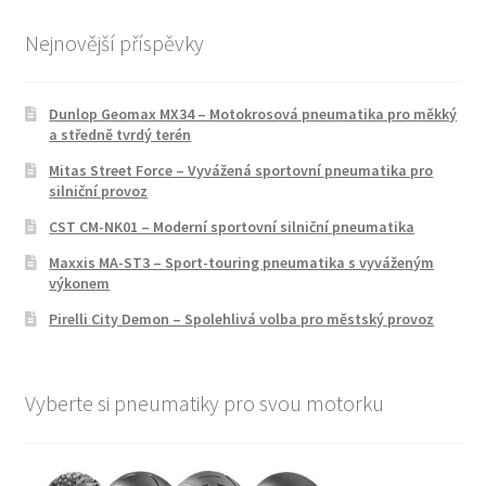
Nejnovější příspěvky
Dunlop Geomax MX34 – Motokrosová pneumatika pro měkký
a středně tvrdý terén
Mitas Street Force – Vyvážená sportovní pneumatika pro
silniční provoz
CST CM-NK01 – Moderní sportovní silniční pneumatika
Maxxis MA-ST3 – Sport-touring pneumatika s vyváženým
výkonem
Pirelli City Demon – Spolehlivá volba pro městský provoz
Vyberte si pneumatiky pro svou motorku