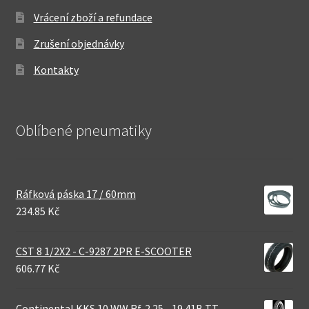
Vrácení zboží a refundace
Zrušení objednávky
Kontakty
Oblíbené pneumatiky
Ráfková páska 17 / 60mm
234.85 Kč
CST 8 1/2X2 - C-9287 2PR E-SCOOTER
606.77 Kč
Continental KKS 10 WW Rf. 2.25 - 19 41B TT