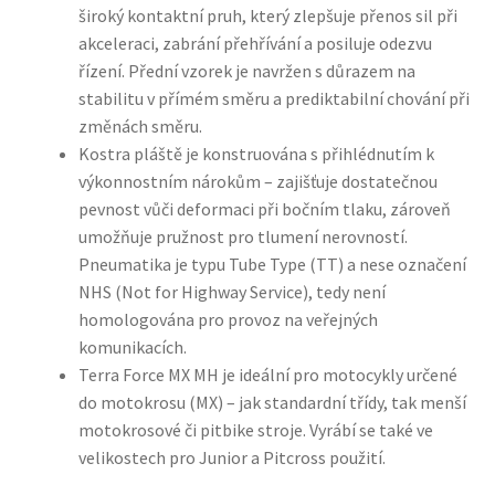
široký kontaktní pruh, který zlepšuje přenos sil při
akceleraci, zabrání přehřívání a posiluje odezvu
řízení. Přední vzorek je navržen s důrazem na
stabilitu v přímém směru a prediktabilní chování při
změnách směru.
Kostra pláště je konstruována s přihlédnutím k
výkonnostním nárokům – zajišťuje dostatečnou
pevnost vůči deformaci při bočním tlaku, zároveň
umožňuje pružnost pro tlumení nerovností.
Pneumatika je typu Tube Type (TT) a nese označení
NHS (Not for Highway Service), tedy není
homologována pro provoz na veřejných
komunikacích.
Terra Force MX MH je ideální pro motocykly určené
do motokrosu (MX) – jak standardní třídy, tak menší
motokrosové či pitbike stroje. Vyrábí se také ve
velikostech pro Junior a Pitcross použití.