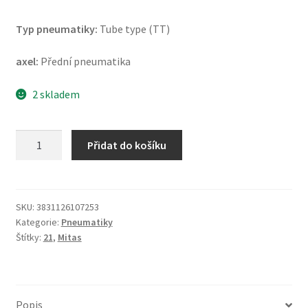
Typ pneumatiky:
Tube type (TT)
axel:
Přední pneumatika
2 skladem
Mitas
Přidat do košíku
Terra
Force-
MX
MH
SKU:
3831126107253
Kategorie:
Pneumatiky
(RG)
Štítky:
21
,
Mitas
80/100
-
21
51M
Popis