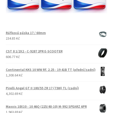
Ráfková páska 17 / 60mm
234.85 Kč
CST 8 1/2X2 - C-9287 2PR E-SCOOTER
606.77 Kč
Continental KKS 10 WW Rf. 2.25 - 19 41B TT (přední/zadní)
1,308.64 Kč
Pirelli Angel GT II 180/55 ZR 17 (73W) TL (zadní)
4,302.69 Kč
Maxxis 18X10 - 10 46Q (225/40-10) M-992 SPEARZ 6PR
1,963.69 Kč