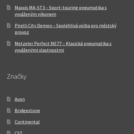
Maxxis MA-ST3 – Sport-touring pneumatika s
vyváženým výkonem
Pirelli City Demon – Spolehlivá volba pro městský
provoz
Metzeler Perfect ME77 – Klasická pneumatika s
vyváženými vlastnostmi
Značky
Avon
Bridgestone
Continental
CST