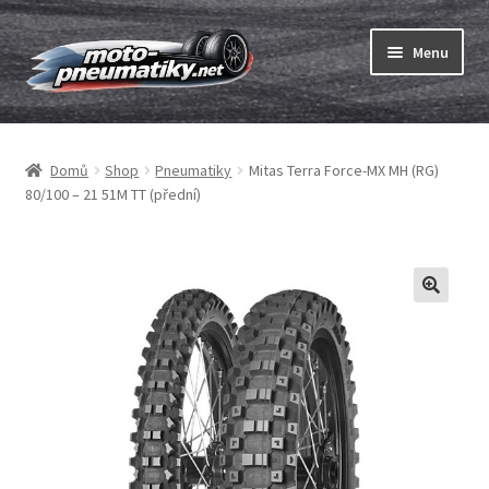
Přeskočit
Přejít
Menu
na
k
navigaci
obsahu
Expand
webu
Pneumatiky
child
Domů
Shop
Pneumatiky
Mitas Terra Force-MX MH (RG)
menu
Expand
Duše & ráfkové pásky
80/100 – 21 51M TT (přední)
child
menu
Expand
ABC
child
menu
Nákup
Testy
Expand
Značky
child
menu
Kontakty