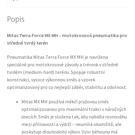
TT
(přední)
množství
Popis
Mitas Terra Force MX MH – motokrosová pneumatika pro
středně tvrdý terén
Pneumatika Mitas Terra Force MX MH je navržena
speciálně pro motokrosové závody a trénink v středně
tvrdém (medium-hard) terénu. Spojuje robustní
konstrukci, vysoce výkonnou směs a vzorek
optimalizovaný pro co nejlepší záběr, stabilitu a odolnost.
Mitas MX MH používá měkčí pryžovou směs
optimalizovanou pro maximální trakci v náročných
úsecích. Směs je složena tak, aby nabídla rovnováhu
mezi přilnavostí a výdrží – neumírá okamžitě, ale
poskytuje dlouhodobý výkon. Vzor běhounu má