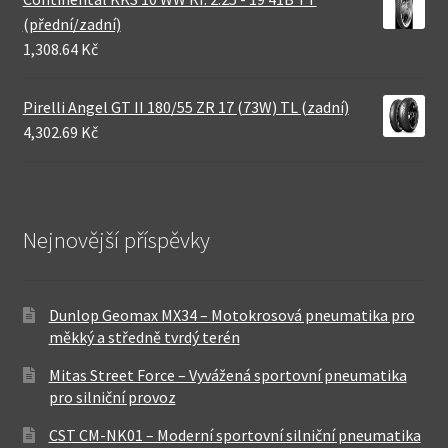
(přední/zadní)
1,308.64 Kč
Pirelli Angel GT II 180/55 ZR 17 (73W) TL (zadní)
4,302.69 Kč
Nejnovější příspěvky
Dunlop Geomax MX34 – Motokrosová pneumatika pro
měkký a středně tvrdý terén
Mitas Street Force – Vyvážená sportovní pneumatika
pro silniční provoz
CST CM-NK01 – Moderní sportovní silniční pneumatika