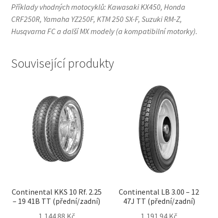
Příklady vhodných motocyklů: Kawasaki KX450, Honda
CRF250R, Yamaha YZ250F, KTM 250 SX-F, Suzuki RM-Z,
Husqvarna FC a další MX modely (a kompatibilní motorky).
Související produkty
Continental KKS 10 Rf. 2.25
Continental LB 3.00 – 12
– 19 41B TT (přední/zadní)
47J TT (přední/zadní)
1,144.88 Kč
1,191.94 Kč