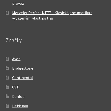
provoz
Metzeler Perfect ME77 – Klasická pneumatika s
vyváženými vlastnostmi
Značky
Avon
Bridgestone
Continental
CST
Dunlop
Heidenau