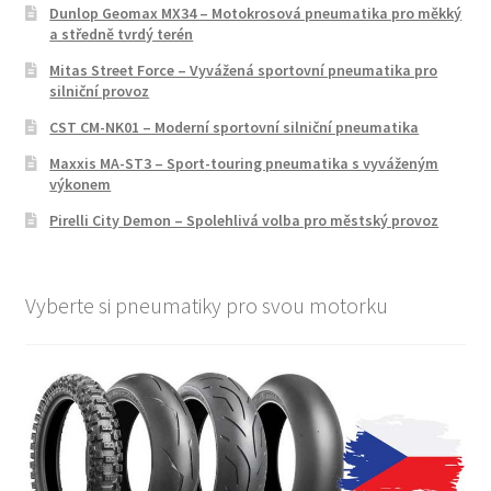
Dunlop Geomax MX34 – Motokrosová pneumatika pro měkký
a středně tvrdý terén
Mitas Street Force – Vyvážená sportovní pneumatika pro
silniční provoz
CST CM-NK01 – Moderní sportovní silniční pneumatika
Maxxis MA-ST3 – Sport-touring pneumatika s vyváženým
výkonem
Pirelli City Demon – Spolehlivá volba pro městský provoz
Vyberte si pneumatiky pro svou motorku