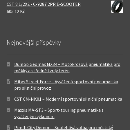
CST 8 1/2X2 - C-9287 2PR E-SCOOTER
605.12 Kč
Nejnovější příspěvky
Dunlop Geomax MX34 – Motokrosová pneumatika pro
měkký a středně tvrdý terén
Mitas Street Force – Vyvážená sportovní pneumatika
pro silniční provoz
CST CM-NK01 – Moderní sportovní silniční pneumatika
Maxxis MA-ST3 – Sport-touring pneumatika s
vyváženým výkonem
Pirelli City Demon – Spolehlivá volba pro městský