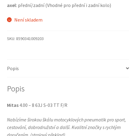
axel:
přední/zadní (Vhodné pro přední i zadní kolo)
Není skladem
SKU:
8590341009203
Popis
Popis
Mitas
4.00 – 8 63J S-03 TT F/R
Nabízíme širokou škálu motocyklových pneumatik pro sport,
cestování, dobrodružství a další. Kvalitní značky s rychlým
doručením.
(
strojový překlad
)