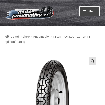
Přeskočit
Přejít
Menu
na
k
navigaci
obsahu
Expand
webu
Pneumatiky
child
Domů
Shop
Pneumatiky
Mitas H-06 3.00 – 19 49P TT
menu
Expand
Duše & ráfkové pásky
(přední/zadní)
child
menu
Expand
ABC
child
menu
Nákup
Testy
Expand
Značky
child
menu
Kontakty