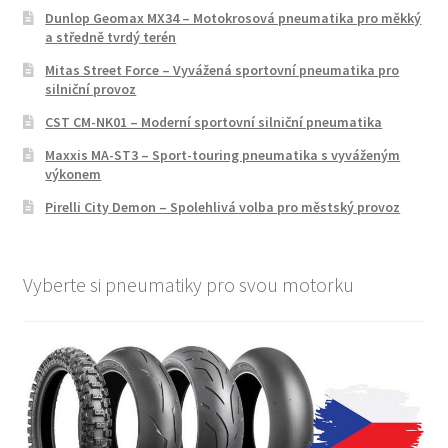
Dunlop Geomax MX34 – Motokrosová pneumatika pro měkký
a středně tvrdý terén
Mitas Street Force – Vyvážená sportovní pneumatika pro
silniční provoz
CST CM-NK01 – Moderní sportovní silniční pneumatika
Maxxis MA-ST3 – Sport-touring pneumatika s vyváženým
výkonem
Pirelli City Demon – Spolehlivá volba pro městský provoz
Vyberte si pneumatiky pro svou motorku