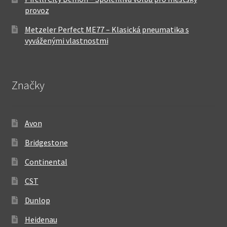
provoz
Metzeler Perfect ME77 – Klasická pneumatika s
vyváženými vlastnostmi
Značky
Avon
Bridgestone
Continental
CST
Dunlop
Heidenau