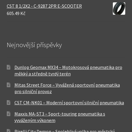
CST 8 1/2X2 - C-9287 2PR E-SCOOTER
605.49 Kč
Nejnovější příspěvky
Dunlop Geomax MX34 – Motokrosová pneumatika pro
měkký a středně tvrdý terén
Mitas Street Force – Vyvážená sportovní pneumatika
pro silniční provoz
CST CM-NK01 – Moderní sportovní silniční pneumatika
Maxxis MA-ST3 – Sport-touring pneumatika s
vyváženým výkonem
Pirelli City Demon – Spolehlivá volba pro městský