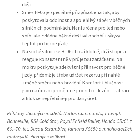
duši.
Směs H-06 je speciálně přizpůsobena tak, aby
poskytovala odolnost a spolehlivý záběr v běžných
silničních podmínkách. Není určena pro led nebo
sníh, ale zvládne běžné deštivé období i výkyvy
teplot při běžné jízdě.
Na suché silnici se H-06 chová klidně, drží stopu a
reaguje konzistentně v průjezdu zatáčkami. Na
mokru poskytuje adekvátní přilnavost pro běžné
jízdy, přičemž je třeba udržet rezervu při náhlé
změně směru nebo brzdění. Komfort i hlučnost
jsou na úrovni přiměřené pro retro dezén — vibrace
a hluk se nepřehánějí pro daný účel.
Příklady vhodných modelů: Norton Commando, Triumph
Bonneville, BSA Gold Star, Royal Enfield Bullet, Honda CB/CL z
60.–70. let, Ducati Scrambler, Yamaha XS650 a mnoho dalších
motocyklů vhodných velikostí.