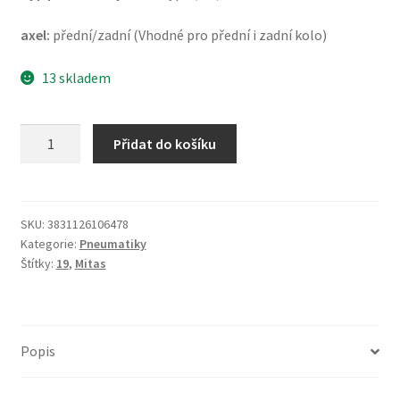
axel:
přední/zadní (Vhodné pro přední i zadní kolo)
13 skladem
Mitas
Přidat do košíku
H-
06
3.00
-
SKU:
3831126106478
Kategorie:
Pneumatiky
19
Štítky:
19
,
Mitas
49P
TT
(přední/zadní)
množství
Popis