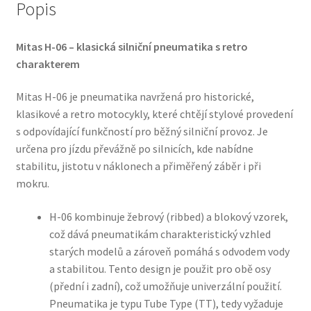
Popis
Mitas H-06 – klasická silniční pneumatika s retro
charakterem
Mitas H-06 je pneumatika navržená pro historické,
klasikové a retro motocykly, které chtějí stylové provedení
s odpovídající funkčností pro běžný silniční provoz. Je
určena pro jízdu převážně po silnicích, kde nabídne
stabilitu, jistotu v náklonech a přiměřený záběr i při
mokru.
H-06 kombinuje žebrový (ribbed) a blokový vzorek,
což dává pneumatikám charakteristický vzhled
starých modelů a zároveň pomáhá s odvodem vody
a stabilitou. Tento design je použit pro obě osy
(přední i zadní), což umožňuje univerzální použití.
Pneumatika je typu Tube Type (TT), tedy vyžaduje