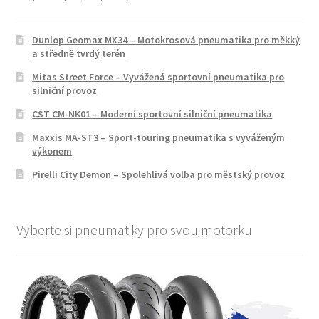
Dunlop Geomax MX34 – Motokrosová pneumatika pro měkký
a středně tvrdý terén
Mitas Street Force – Vyvážená sportovní pneumatika pro
silniční provoz
CST CM-NK01 – Moderní sportovní silniční pneumatika
Maxxis MA-ST3 – Sport-touring pneumatika s vyváženým
výkonem
Pirelli City Demon – Spolehlivá volba pro městský provoz
Vyberte si pneumatiky pro svou motorku