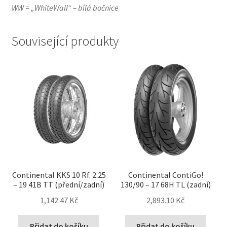
WW = „WhiteWall“ – bílá bočnice
Související produkty
Continental KKS 10 Rf. 2.25
Continental ContiGo!
– 19 41B TT (přední/zadní)
130/90 – 17 68H TL (zadní)
1,142.47 Kč
2,893.10 Kč
Přidat do košíku
Přidat do košíku