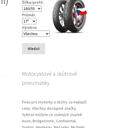
Šířka/profil:
Průměr:
Výrobce:
Hledat
Motocyklové a skútrové
pneumatiky
Pneu pro motorky a skůtry za nejlepší
ceny. Všechny dostupné značky.
Vybírat můžete ze známých značek:
Avon, Bridgestone, Continental,
Dunlop, Heidenau, Metzeler, Michelin,