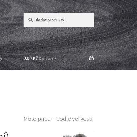
Hledat:
Hledat
y
0.00 Kč
0 položek
Moto pneu – podle velikosti
í)