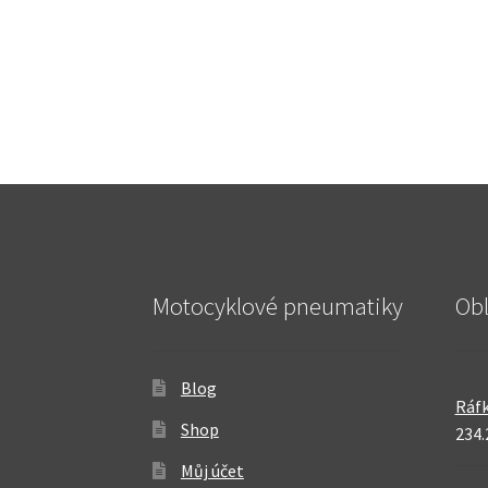
Motocyklové pneumatiky
Ob
Blog
Ráfk
Shop
234.
Můj účet