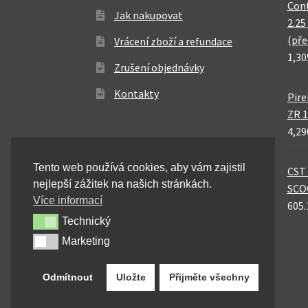
Cont
Jak nakupovat
2.25
(pře
Vrácení zboží a refundace
1,30
Zrušení objednávky
Kontakty
Pire
ZR 1
4,29
Tento web používá cookies, aby vám zajistil
CST 
nejlepší zážitek na našich stránkách.
SCO
Více informací
605.
Technický
Technický
Marketing
Marketing
Odmítnout
Uložte
Přijměte všechny