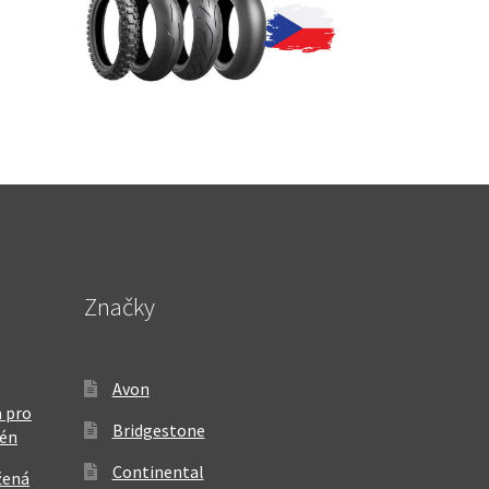
Značky
Avon
 pro
Bridgestone
rén
Continental
žená