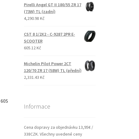
Pirelli Angel GT II 180/55 ZR 17
(73W) TL (zadní)
4,290.98 Kč
CST 8 1/2X2 - C-9287 2PR E-
SCOOTER
605.12 Kč
Michelin Pilot Power 2CT
120/70 ZR 17 (58W) TL (přední)
2,331.43 Kč
 60S
Informace
Cena dopravy za objednávku 13,95€ /
338CZK. Všechny uvedené ceny