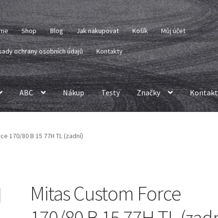
me
Shop
Blog
Jak nakupovat
Košík
Můj účet
sady ochrany osobních údajů
Kontakty
ABC
Nákup
Testy
Značky
Kontakt
ce 170/80 B 15 77H TL (zadní)
Mitas Custom Force
170/80 B 15 77H TL (zadn