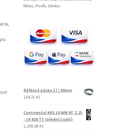
Mitas, Pirelli, Shinko.
atik,
ylu
Ráfková páska 17 / 60mm
vost
234.21 Kč
Continental KKS 10 WW Rf. 2.25
- 19 41B TT (přední/zadní)
1,305.08 Kč