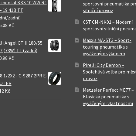
inental KKS 10 WW Rf.
sportovní pneumatika pr
 - 19 41B TT
silniční provoz
dní/zadní)
CST CM-NK01 – Moderní
5.08 Kč
sportovní silniční pneum
Maxxis MA-ST3 – Sport-
lli Angel GT II 180/55
touring pneumatika s
7 (73W) TL (zadní)
vyváženým výkonem
0.98 Kč
Pirelli City Demon –
Spolehlivá volba pro měs
8 1/2X2 - C-9287 2PR E-
provoz
OTER
Metzeler Perfect ME77 –
12 Kč
Klasická pneumatika s
vyváženými vlastnostmi