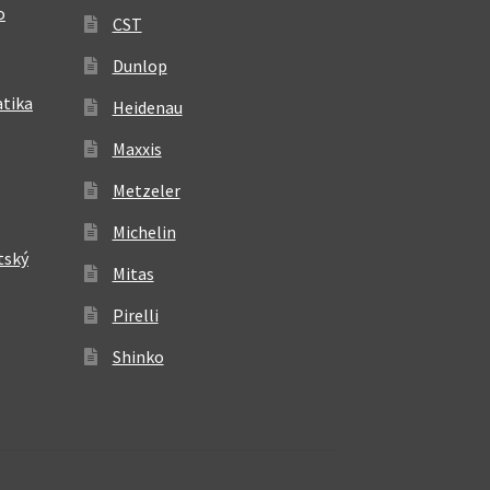
o
CST
Dunlop
atika
Heidenau
Maxxis
Metzeler
Michelin
tský
Mitas
Pirelli
Shinko