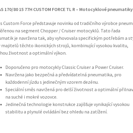
AS 170/80 15 77H CUSTOM FORCE TL R – Motocyklové pneumatiky
s Custom Force představuje novinku od tradičního výrobce pneum
řenou na segment Chopper / Cruiser motocyklů. Tato řada
matik je navržena tak, aby vyhovovala specifickým potřebám a st
y majitelů těchto ikonických strojů, kombinující vysokou kvalitu,
hou životnost a optimální výkon.
Doporučeno pro motocykly Classic Cruiser a Power Cruiser.
Navržena jako bezpečná a předvídatelná pneumatika, pro
každodenní jízdu s jedinečným vzorem dezénu.
Speciální směs navržená pro delší životnost a optimální přilna
na suché i mokré vozovce.
Jedinečná technologie konstrukce zajišťuje vynikající vysokou
stabilitu a plynulé ovládání bez ohledu na zatížení.