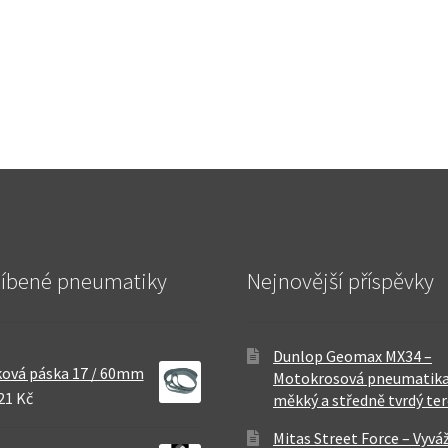
líbené pneumatiky
Nejnovější příspěvky
Dunlop Geomax MX34 –
ová páska 17 / 60mm
Motokrosová pneumatika
21 Kč
měkký a středně tvrdý te
Mitas Street Force – Vyvá