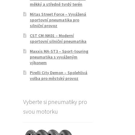
měkký a středně tvrdý terén
Mitas Street Force – Vyvážená
sportovní pneumatika pro
silniční provoz
CST CM-NK01 – Moderní
sportovní silniční pneumatika
Maxxis MA-ST3 – Sport-touring
pneumatika s vyváženým
výkonem
Pirelli City Demon – Spolehlivá
volba pro městský provoz
Vyberte si pneumatiky pro
svou motorku