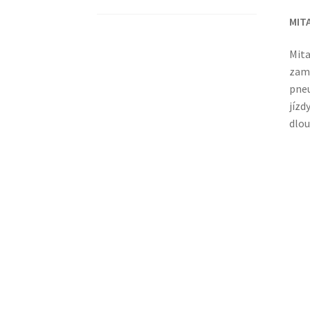
MIT
Mita
zamě
pneu
jízd
dlou