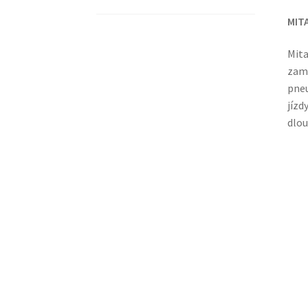
MIT
Mita
zamě
pneu
jízd
dlou