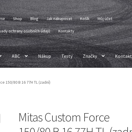
me
Shop
Blog
Jak nakupovat
Košík
Můj účet
sady ochrany osobních údajů
Kontakty
ABC
Nákup
Testy
Značky
Kontakt
ce 150/80 B 16 77H TL (zadní)
Mitas Custom Force
150/80 B 16 77H TL (zadn