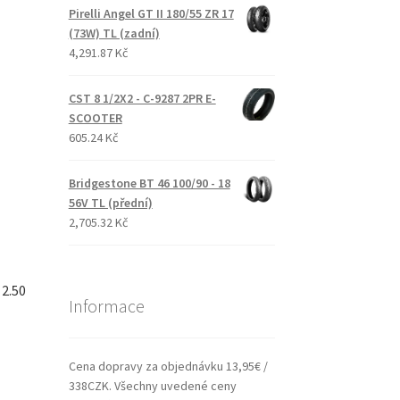
Pirelli Angel GT II 180/55 ZR 17
(73W) TL (zadní)
4,291.87 Kč
CST 8 1/2X2 - C-9287 2PR E-
SCOOTER
605.24 Kč
Bridgestone BT 46 100/90 - 18
56V TL (přední)
2,705.32 Kč
 2.50
Informace
Cena dopravy za objednávku 13,95€ /
338CZK. Všechny uvedené ceny