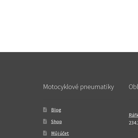
Motocyklové pneumatiky
Ob
Blog
Ráfk
Shop
234.
Můj účet