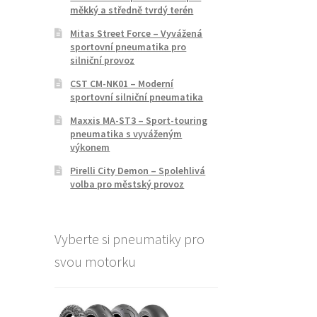
měkký a středně tvrdý terén
Mitas Street Force – Vyvážená
sportovní pneumatika pro
silniční provoz
CST CM-NK01 – Moderní
sportovní silniční pneumatika
Maxxis MA-ST3 – Sport-touring
pneumatika s vyváženým
výkonem
Pirelli City Demon – Spolehlivá
volba pro městský provoz
Vyberte si pneumatiky pro
svou motorku