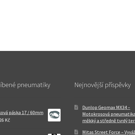
líbené pneumatiky
Nejnovější příspěvky
Dunlop Geomax MX34 –
ová páska 17 / 60mm
Motokrosová pneumatika
26 Kč
měkký a středně tvrdý te
Mitas Street Force – Vyvá