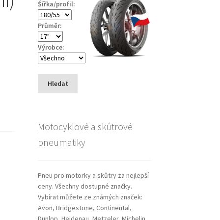
Šířka/profil:
Průměr:
Výrobce:
Hledat
Motocyklové a skútrové
pneumatiky
Pneu pro motorky a skůtry za nejlepší
ceny. Všechny dostupné značky.
Vybírat můžete ze známých značek:
Avon, Bridgestone, Continental,
Dunlop, Heidenau, Metzeler, Michelin,