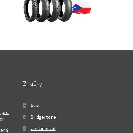
Značky
Avon
 pro
Bridgestone
rén
Continental
žená