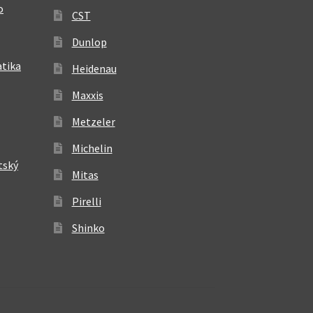
o
CST
Dunlop
atika
Heidenau
Maxxis
Metzeler
Michelin
tský
Mitas
Pirelli
Shinko