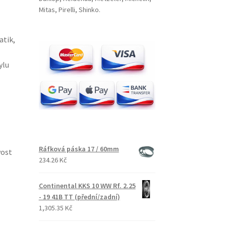
Mitas, Pirelli, Shinko.
atik,
ylu
Ráfková páska 17 / 60mm
vost
234.26 Kč
Continental KKS 10 WW Rf. 2.25
- 19 41B TT (přední/zadní)
1,305.35 Kč