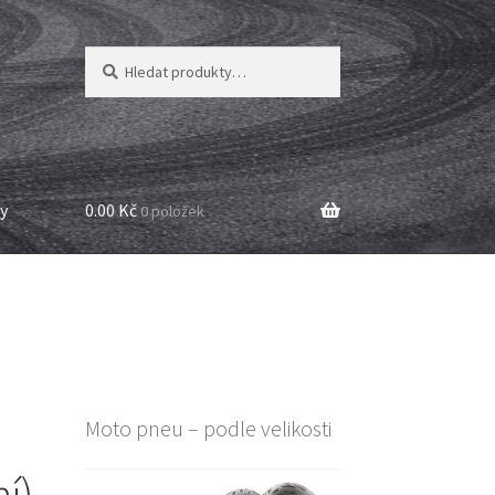
Hledat:
Hledat
y
0.00 Kč
0 položek
Moto pneu – podle velikosti
í)