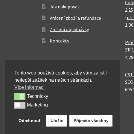
Cont
Jak nakupovat
2.25
(pře
Vrácení zboží a refundace
1,30
Zrušení objednávky
Kontakty
Pire
ZR 1
4,29
Tento web používá cookies, aby vám zajistil
CST 
nejlepší zážitek na našich stránkách.
SCO
Více informací
605.
Technický
Technický
Marketing
Marketing
Odmítnout
Uložte
Přijměte všechny