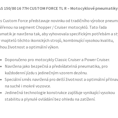
AS 150/80 16 77H CUSTOM FORCE TL R – Motocyklové pneumatiky
s Custom Force představuje novinku od tradičního výrobce pneum
řenou na segment Chopper / Cruiser motocyklů. Tato řada
matik je navržena tak, aby vyhovovala specifickým potřebám a st
y majitelů těchto ikonických strojů, kombinující vysokou kvalitu,
hou životnost a optimální výkon.
Doporučeno pro motocykly Classic Cruiser a Power Cruiser.
Navržena jako bezpečná a předvídatelná pneumatika, pro
každodenní jízdu s jedinečným vzorem dezénu.
Speciální směs navržená pro delší životnost a optimální přilna
na suché i mokré vozovce.
Jedinečná technologie konstrukce zajišťuje vynikající vysokou
stabilitu a plynulé ovládání bez ohledu na zatížení.