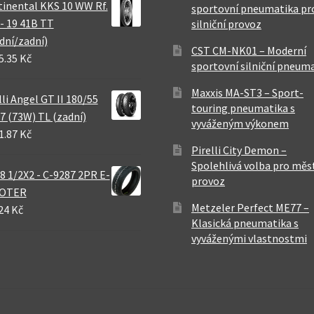
inental KKS 10 WW Rf.
sportovní pneumatika pr
 - 19 41B TT
silniční provoz
dní/zadní)
CST CM-NK01 – Moderní
5.35 Kč
sportovní silniční pneum
Maxxis MA-ST3 – Sport-
lli Angel GT II 180/55
touring pneumatika s
7 (73W) TL (zadní)
vyváženým výkonem
1.87 Kč
Pirelli City Demon –
Spolehlivá volba pro měs
8 1/2X2 - C-9287 2PR E-
provoz
OTER
Metzeler Perfect ME77 –
24 Kč
Klasická pneumatika s
vyváženými vlastnostmi