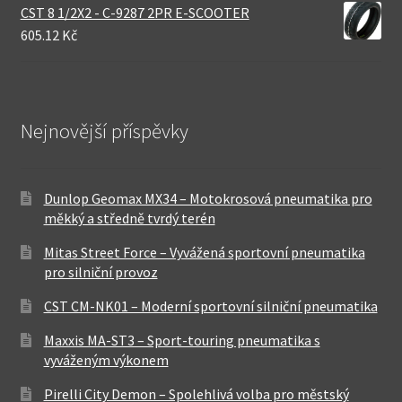
CST 8 1/2X2 - C-9287 2PR E-SCOOTER
605.12 Kč
Nejnovější příspěvky
Dunlop Geomax MX34 – Motokrosová pneumatika pro
měkký a středně tvrdý terén
Mitas Street Force – Vyvážená sportovní pneumatika
pro silniční provoz
CST CM-NK01 – Moderní sportovní silniční pneumatika
Maxxis MA-ST3 – Sport-touring pneumatika s
vyváženým výkonem
Pirelli City Demon – Spolehlivá volba pro městský