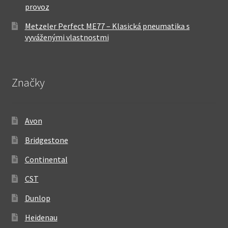
provoz
Metzeler Perfect ME77 – Klasická pneumatika s
vyváženými vlastnostmi
Značky
Avon
Bridgestone
Continental
CST
Dunlop
Heidenau