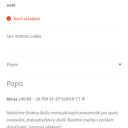
axel:
Není skladem
SKU:
8590341114686
Popis
Popis
Mitas
140/80 – 18 70R EF-07 SUPER TT R
Nabízíme širokou škálu motocyklových pneumatik pro sport,
cestování, dobrodružství a další. Kvalitní značky s rychlým
doručením.
(
strojový překlad
)