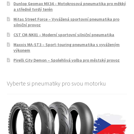
Dunlop Geomax MX34 – Motokrosová pneumatika pro měkký
a středně tvrdý terén
Mitas Street Force – Vyvážená sportovní pneumatika pro
silniční provoz
CST CM-NK01 – Moderní sportovní silniční pneumatika
Maxxis MA-ST3 – Sport-touring pneumatika s vyváženým
výkonem
Pirelli City Demon – Spolehlivá volba pro městský provoz
Vyberte si pneumatiky pro svou motorku