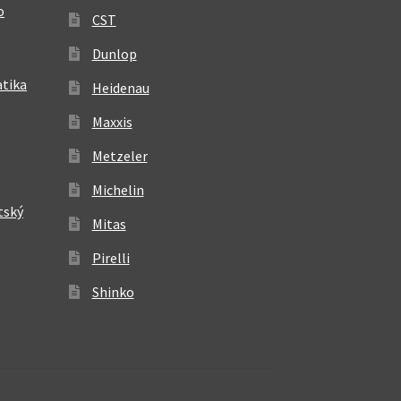
o
CST
Dunlop
atika
Heidenau
Maxxis
Metzeler
Michelin
tský
Mitas
Pirelli
Shinko