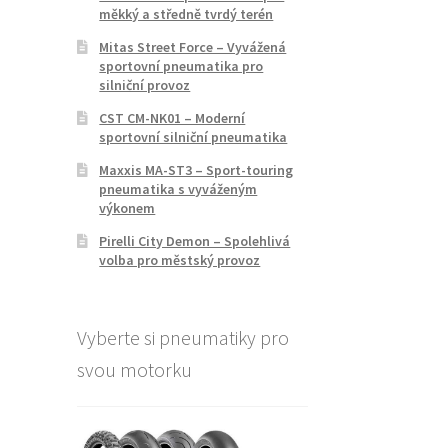
měkký a středně tvrdý terén
Mitas Street Force – Vyvážená
sportovní pneumatika pro
silniční provoz
CST CM-NK01 – Moderní
sportovní silniční pneumatika
Maxxis MA-ST3 – Sport-touring
pneumatika s vyváženým
výkonem
Pirelli City Demon – Spolehlivá
volba pro městský provoz
Vyberte si pneumatiky pro
svou motorku