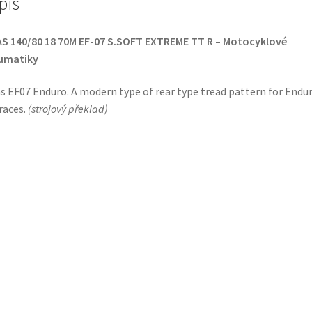
pis
S 140/80 18 70M EF-07 S.SOFT EXTREME TT R – Motocyklové
umatiky
s EF07 Enduro. A modern type of rear type tread pattern for Endu
races.
(
strojový překlad
)