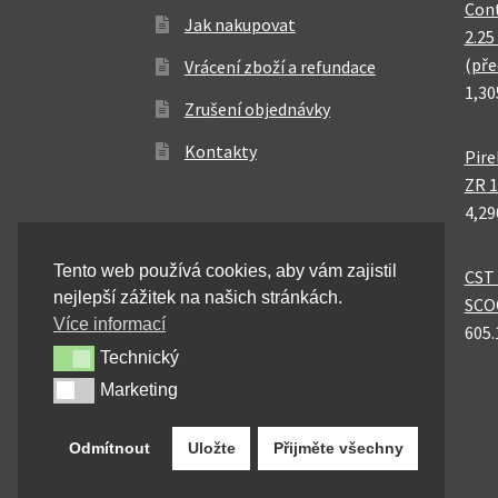
Cont
Jak nakupovat
2.25
(pře
Vrácení zboží a refundace
1,30
Zrušení objednávky
Kontakty
Pire
ZR 1
4,29
Tento web používá cookies, aby vám zajistil
CST 
nejlepší zážitek na našich stránkách.
SCO
Více informací
605.
Technický
Technický
Marketing
Marketing
Odmítnout
Uložte
Přijměte všechny