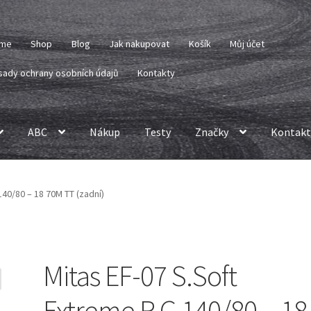
me
Shop
Blog
Jak nakupovat
Košík
Můj účet
sady ochrany osobních údajů
Kontakty
ABC
Nákup
Testy
Značky
Kontakt
140/80 – 18 70M TT (zadní)
Mitas EF-07 S.Soft
Extreme R G 140/80 – 18