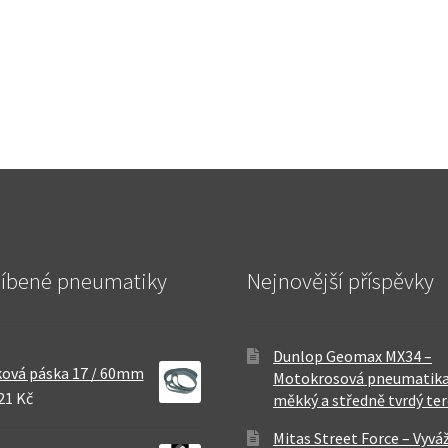
líbené pneumatiky
Nejnovější příspěvky
Dunlop Geomax MX34 –
ová páska 17 / 60mm
Motokrosová pneumatika
21 Kč
měkký a středně tvrdý te
Mitas Street Force – Vyvá