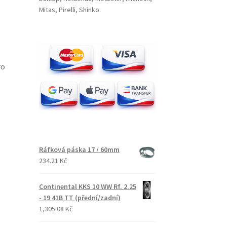
Mitas, Pirelli, Shinko.
ro
Ráfková páska 17 / 60mm
234.21 Kč
Continental KKS 10 WW Rf. 2.25
- 19 41B TT (přední/zadní)
1,305.08 Kč