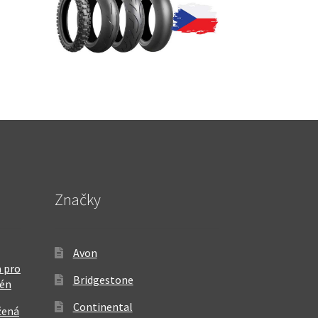
Značky
Avon
 pro
Bridgestone
rén
Continental
žená