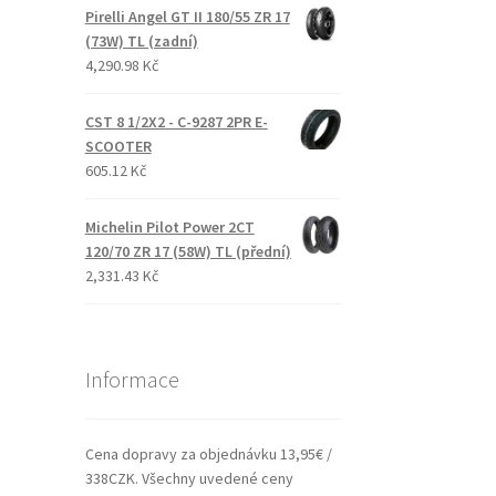
Pirelli Angel GT II 180/55 ZR 17
(73W) TL (zadní)
4,290.98 Kč
CST 8 1/2X2 - C-9287 2PR E-
SCOOTER
605.12 Kč
Michelin Pilot Power 2CT
120/70 ZR 17 (58W) TL (přední)
2,331.43 Kč
Informace
Cena dopravy za objednávku 13,95€ /
338CZK. Všechny uvedené ceny