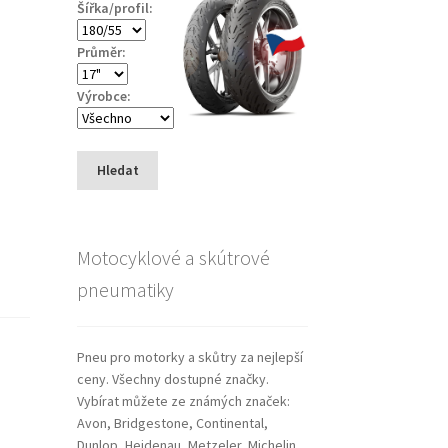
Šířka/profil:
Průměr:
Výrobce:
Hledat
Motocyklové a skútrové
pneumatiky
Pneu pro motorky a skůtry za nejlepší
ceny. Všechny dostupné značky.
Vybírat můžete ze známých značek:
Avon, Bridgestone, Continental,
Dunlop, Heidenau, Metzeler, Michelin,