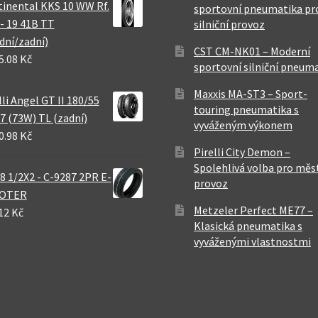
inental KKS 10 WW Rf.
sportovní pneumatika pr
 - 19 41B TT
silniční provoz
dní/zadní)
CST CM-NK01 – Moderní
5.08 Kč
sportovní silniční pneum
Maxxis MA-ST3 – Sport-
lli Angel GT II 180/55
touring pneumatika s
7 (73W) TL (zadní)
vyváženým výkonem
0.98 Kč
Pirelli City Demon –
Spolehlivá volba pro měs
8 1/2X2 - C-9287 2PR E-
provoz
OTER
Metzeler Perfect ME77 –
12 Kč
Klasická pneumatika s
vyváženými vlastnostmi