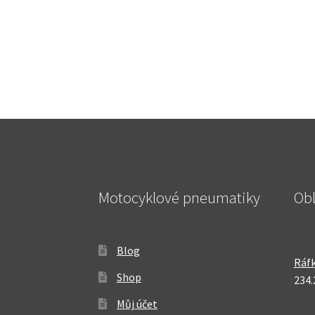
Motocyklové pneumatiky
Ob
Blog
Ráfk
Shop
234.
Můj účet