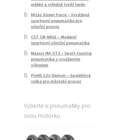
měkký a středně tvrdý terén
Mitas Street Force – Vyvážená
sportovní pneumatika pro
silniční provoz
CST CM-NK01 – Moderní
sportovní silniční pneumatika
Maxxis MA-ST3 – Sport-touring
pneumatika s vyváženým
výkonem
Pirelli City Demon – Spolehlivá
volba pro městský provoz
Vyberte si pneumatiky pro
svou motorku