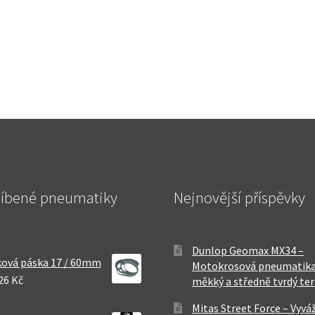
líbené pneumatiky
Nejnovější příspěvky
Dunlop Geomax MX34 –
ová páska 17 / 60mm
Motokrosová pneumatika
26 Kč
měkký a středně tvrdý te
Mitas Street Force – Vyvá