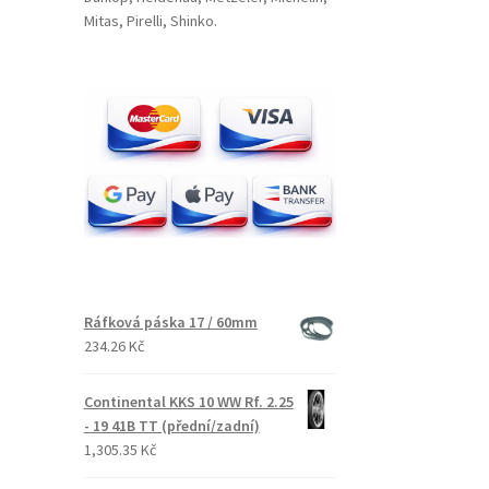
Mitas, Pirelli, Shinko.
Ráfková páska 17 / 60mm
234.26 Kč
Continental KKS 10 WW Rf. 2.25
- 19 41B TT (přední/zadní)
1,305.35 Kč