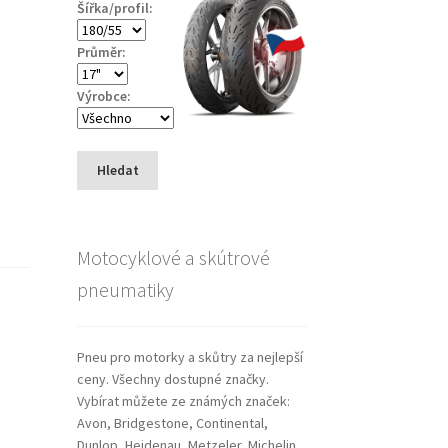
Šířka/profil:
Průměr:
Výrobce:
Hledat
Motocyklové a skútrové
pneumatiky
Pneu pro motorky a skůtry za nejlepší
ceny. Všechny dostupné značky.
Vybírat můžete ze známých značek:
Avon, Bridgestone, Continental,
Dunlop, Heidenau, Metzeler, Michelin,