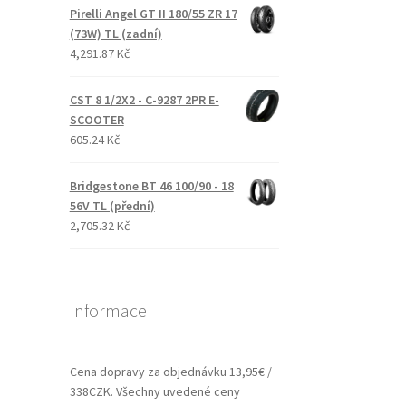
Pirelli Angel GT II 180/55 ZR 17
(73W) TL (zadní)
4,291.87 Kč
CST 8 1/2X2 - C-9287 2PR E-
SCOOTER
605.24 Kč
Bridgestone BT 46 100/90 - 18
56V TL (přední)
2,705.32 Kč
Informace
Cena dopravy za objednávku 13,95€ /
338CZK. Všechny uvedené ceny