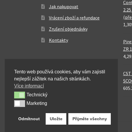
Cont
Jak nakupovat
2.25
(pře
Vrácení zboží a refundace
1,30
Zrušení objednávky
Kontakty
Pire
ZR 1
4,29
Tento web používá cookies, aby vám zajistil
CST 
nejlepší zážitek na našich stránkách.
SCO
Více informací
605.
Technický
Technický
Marketing
Marketing
Odmítnout
Uložte
Přijměte všechny