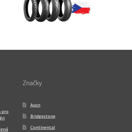
Značky
Avon
 pro
Bridgestone
rén
Continental
žená