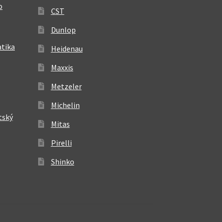
o
CST
Dunlop
atika
Heidenau
Maxxis
Metzeler
Michelin
tský
Mitas
Pirelli
Shinko