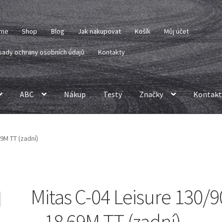
me
Shop
Blog
Jak nakupovat
Košík
Můj účet
sady ochrany osobních údajů
Kontakty
ABC
Nákup
Testy
Značky
Kontakt
69M TT (zadní)
Mitas C-04 Leisure 130/9
– 18 69M TT (zadní)