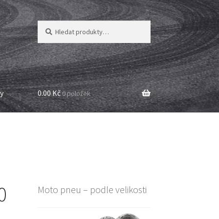
Hledat:
Hledat
y
0.00 Kč
0 položek
0
Moto pneu – podle velikosti