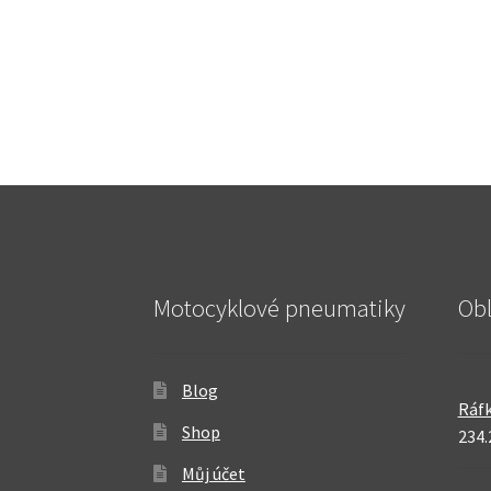
Motocyklové pneumatiky
Ob
Blog
Ráfk
Shop
234.
Můj účet