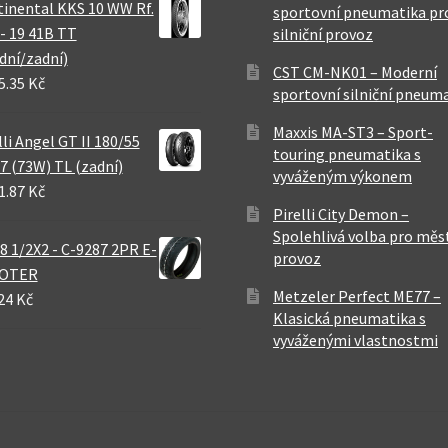
inental KKS 10 WW Rf.
sportovní pneumatika pr
 - 19 41B TT
silniční provoz
dní/zadní)
CST CM-NK01 – Moderní
5.35 Kč
sportovní silniční pneum
Maxxis MA-ST3 – Sport-
lli Angel GT II 180/55
touring pneumatika s
7 (73W) TL (zadní)
vyváženým výkonem
1.87 Kč
Pirelli City Demon –
Spolehlivá volba pro měs
8 1/2X2 - C-9287 2PR E-
provoz
OTER
Metzeler Perfect ME77 –
24 Kč
Klasická pneumatika s
vyváženými vlastnostmi