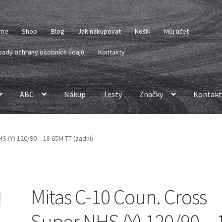
me
Shop
Blog
Jak nakupovat
Košík
Můj účet
sady ochrany osobních údajů
Kontakty
ABC
Nákup
Testy
Značky
Kontakt
S (Y) 120/90 – 18 65M TT (zadní)
Mitas C-10 Coun. Cross
Super NHS (Y) 120/90 – 