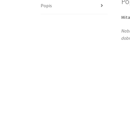
Po
Popis
Mita
Nabí
dobr