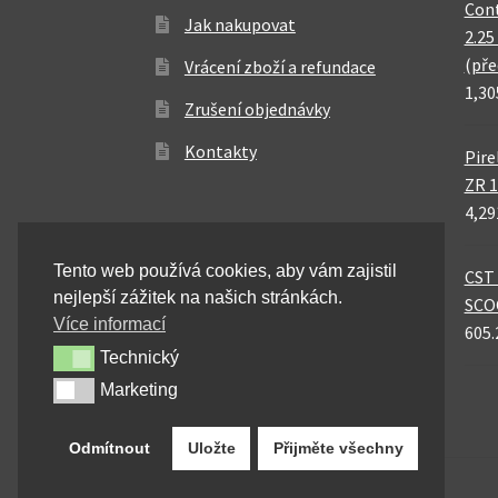
Cont
Jak nakupovat
2.25
(pře
Vrácení zboží a refundace
1,30
Zrušení objednávky
Kontakty
Pire
ZR 1
4,29
Tento web používá cookies, aby vám zajistil
CST 
nejlepší zážitek na našich stránkách.
SCO
Více informací
605.
Technický
Technický
Marketing
Marketing
Odmítnout
Uložte
Přijměte všechny