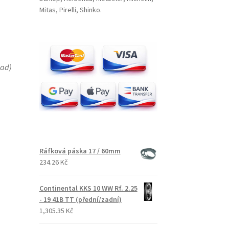
Mitas, Pirelli, Shinko.
lad
)
Ráfková páska 17 / 60mm
234.26 Kč
Continental KKS 10 WW Rf. 2.25
- 19 41B TT (přední/zadní)
1,305.35 Kč