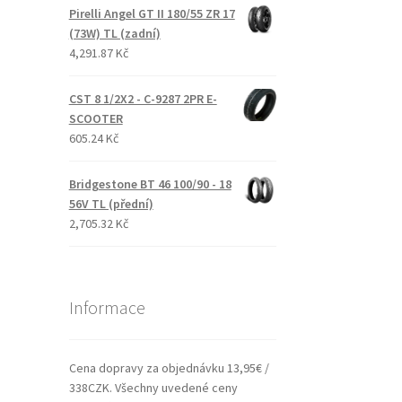
Pirelli Angel GT II 180/55 ZR 17
(73W) TL (zadní)
4,291.87 Kč
CST 8 1/2X2 - C-9287 2PR E-
SCOOTER
605.24 Kč
Bridgestone BT 46 100/90 - 18
56V TL (přední)
2,705.32 Kč
Informace
Cena dopravy za objednávku 13,95€ /
338CZK. Všechny uvedené ceny