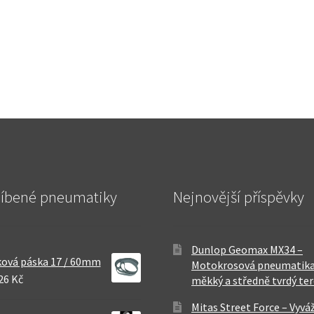
líbené pneumatiky
Nejnovější příspěvky
Dunlop Geomax MX34 –
ová páska 17 / 60mm
Motokrosová pneumatika
26 Kč
měkký a středně tvrdý te
Mitas Street Force – Vyvá