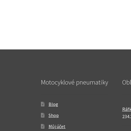
Motocyklové pneumatiky
Ob
Blog
Ráfk
Shop
234.
Můj účet