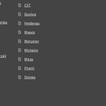
o
CST
Dunlop
atika
Heidenau
Maxxis
Metzeler
Michelin
tský
Mitas
Pirelli
Shinko