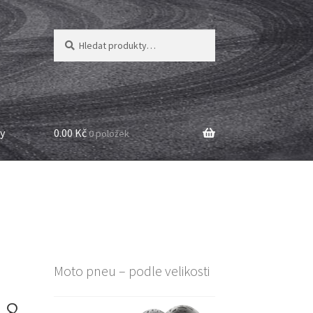
Hledat:
Hledat
y
0.00 Kč
0 položek
Moto pneu – podle velikosti
18