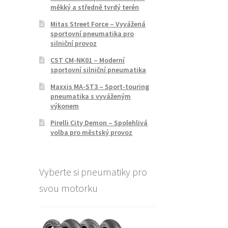
měkký a středně tvrdý terén
Mitas Street Force – Vyvážená
sportovní pneumatika pro
silniční provoz
CST CM-NK01 – Moderní
sportovní silniční pneumatika
Maxxis MA-ST3 – Sport-touring
pneumatika s vyváženým
výkonem
Pirelli City Demon – Spolehlivá
volba pro městský provoz
Vyberte si pneumatiky pro
svou motorku