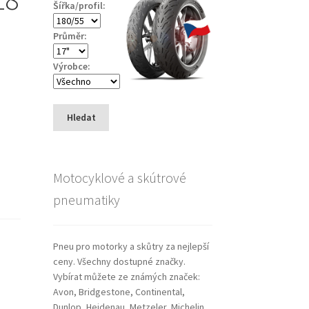
Šířka/profil:
Průměr:
Výrobce:
Hledat
Motocyklové a skútrové
pneumatiky
Pneu pro motorky a skůtry za nejlepší
ceny. Všechny dostupné značky.
Vybírat můžete ze známých značek:
Avon, Bridgestone, Continental,
Dunlop, Heidenau, Metzeler, Michelin,