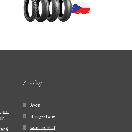
Značky
Avon
 pro
Bridgestone
rén
Continental
žená