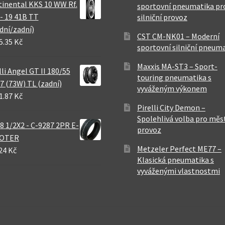
inental KKS 10 WW Rf.
sportovní pneumatika pr
 - 19 41B TT
silniční provoz
dní/zadní)
CST CM-NK01 – Moderní
5.35 Kč
sportovní silniční pneum
Maxxis MA-ST3 – Sport-
lli Angel GT II 180/55
touring pneumatika s
7 (73W) TL (zadní)
vyváženým výkonem
1.87 Kč
Pirelli City Demon –
Spolehlivá volba pro měs
8 1/2X2 - C-9287 2PR E-
provoz
OTER
Metzeler Perfect ME77 –
24 Kč
Klasická pneumatika s
vyváženými vlastnostmi