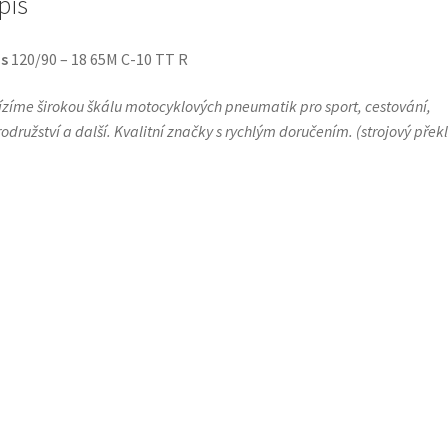
pis
s
120/90 – 18 65M C-10 TT R
zíme širokou škálu motocyklových pneumatik pro sport, cestování,
odružství a další. Kvalitní značky s rychlým doručením.
(
strojový přek