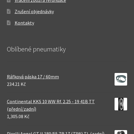
Zrušení objednávky
Kontakty
Oblíbené pneumatiky
Ráfková páska 17 / 60mm
234.21 Kč
Continental KKS 10 WW Rf. 2.25 - 19 41B TT
(přední/zadní)
1,305.08 Kč
Pirelli Angel GT II 180/55 ZR 17 (73W) TL (zadní)