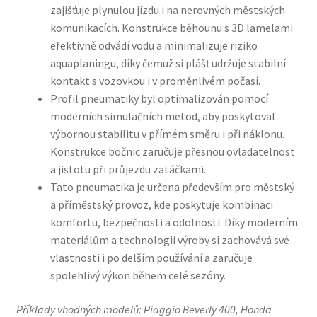
zajišťuje plynulou jízdu i na nerovných městských
komunikacích. Konstrukce běhounu s 3D lamelami
efektivně odvádí vodu a minimalizuje riziko
aquaplaningu, díky čemuž si plášť udržuje stabilní
kontakt s vozovkou i v proměnlivém počasí.
Profil pneumatiky byl optimalizován pomocí
moderních simulačních metod, aby poskytoval
výbornou stabilitu v přímém směru i při náklonu.
Konstrukce bočnic zaručuje přesnou ovladatelnost
a jistotu při průjezdu zatáčkami.
Tato pneumatika je určena především pro městský
a příměstský provoz, kde poskytuje kombinaci
komfortu, bezpečnosti a odolnosti. Díky moderním
materiálům a technologii výroby si zachovává své
vlastnosti i po delším používání a zaručuje
spolehlivý výkon během celé sezóny.
Příklady vhodných modelů: Piaggio Beverly 400, Honda