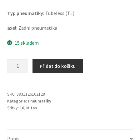
Typ pneumatiky:
Tubeless (TL)
axel:
Zadní pneumatika
15 skladem
Mitas
Přidat do košíku
Touring
Force-
SC
120/80
SKU:
3831126102128
Kategorie:
Pneumatiky
-
Štítky:
16
,
Mitas
16
60P
TL
(zadní)
Popis