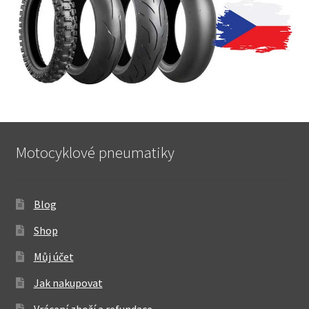
Motocyklové pneumatiky
Blog
Shop
Můj účet
Jak nakupovat
Vrácení zboží a refundace