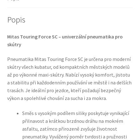
množství
Popis
Mitas Touring Force SC – univerzální pneumatika pro
skútry
Pneumatika Mitas Touring Force SC je určena pro moderní
skútry všech kubatur, od kompaktních městských modelů
až po výkonné maxi-skútry. Nabízí vysoký komfort, jistotu
a stabilitu při každodenním používání ve městě i na delších
trasách. Je ideální pro jezdce, kteří požadují bezpečný
výkon a spolehlivé chování za sucha i za mokra.
Směs s vysokým podílem siliky poskytuje vynikající
přilnavost a krátkou brzdnou dráhu na mokrém
asfaltu, zatímco přirozeně zvyšuje životnost
pneumatiky. Vyvážený poměr tvrdosti a pružnosti