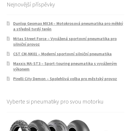
Nejnovější příspěvky
Dunlop Geomax MX34 – Motokrosová pneumatika pro měkký
a středně tvrdý terén
Mitas Street Force – Vyvážená sportovní pneumatika pro
silniční provoz
CST CM-NK01 – Moderní sportovní silniční pneumatika
Maxxis MA-ST3 – Sport-touring pneumatika s vyváženým
výkonem
Pirelli City Demon – Spolehlivá volba pro městský provoz
Vyberte si pneumatiky pro svou motorku