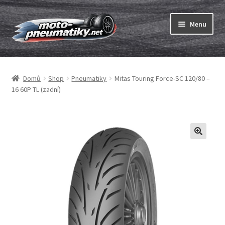
Přeskočit
Přejít
Menu
na
k
navigaci
obsahu
Expand
webu
Pneumatiky
child
Domů
Shop
Pneumatiky
Mitas Touring Force-SC 120/80 –
menu
Expand
Duše & ráfkové pásky
16 60P TL (zadní)
child
menu
Expand
ABC
child
menu
Nákup
Testy
Expand
Značky
child
menu
Kontakty