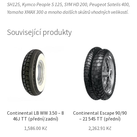
SH125, Kymco People S 125, SYM HD 200, Peugeot Satelis 400,
Yamaha XMAX 300 a mnoho dalších skútrů vhodných velikostí.
Související produkty
Continental LB WW 3.50 – 8
Continental Escape 90/90
46J TT (přední/zadní)
– 21 54S TT (přední)
1,586.00 Kč
2,262.91 Kč