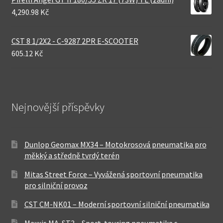
4,290.98 Kč
CST 8 1/2X2 - C-9287 2PR E-SCOOTER
605.12 Kč
Nejnovější příspěvky
Dunlop Geomax MX34 – Motokrosová pneumatika pro
měkký a středně tvrdý terén
Mitas Street Force – Vyvážená sportovní pneumatika
pro silniční provoz
CST CM-NK01 – Moderní sportovní silniční pneumatika
Maxxis MA-ST3 – Sport-touring pneumatika s