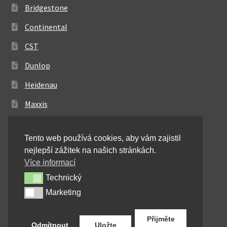
Bridgestone
Continental
CST
Dunlop
Heidenau
Maxxis
Metzeler
Tento web používá cookies, aby vám zajistil
Michelin
nejlepší zážitek na našich stránkách.
Mitas
Více informací
Technický
Technický
Pirelli
Marketing
Marketing
Shinko
Přijměte
Odmítnout
Uložte