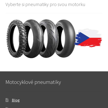
Vyberte si pneumatiky pro svou motorku
Motocyklové pneumatiky
Blog