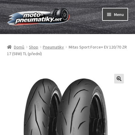
Přeskočit
Přejít
Menu
na
k
navigaci
obsahu
Expand
webu
Pneumatiky
child
Domů
Shop
Pneumatiky
Mitas Sport Force+ EV 120/70 ZR
menu
Expand
Duše & ráfkové pásky
17 (58W) TL (přední)
child
menu
Expand
ABC
child
menu
Nákup
Testy
Expand
Značky
child
menu
Kontakty