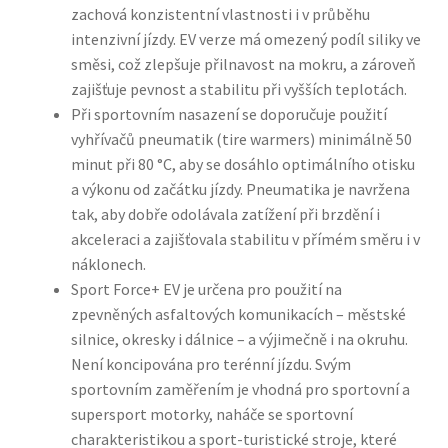
zachová konzistentní vlastnosti i v průběhu
intenzivní jízdy. EV verze má omezený podíl siliky ve
směsi, což zlepšuje přilnavost na mokru, a zároveň
zajišťuje pevnost a stabilitu při vyšších teplotách.
Při sportovním nasazení se doporučuje použití
vyhřívačů pneumatik (tire warmers) minimálně 50
minut při 80 °C, aby se dosáhlo optimálního otisku
a výkonu od začátku jízdy. Pneumatika je navržena
tak, aby dobře odolávala zatížení při brzdění i
akceleraci a zajišťovala stabilitu v přímém směru i v
náklonech.
Sport Force+ EV je určena pro použití na
zpevněných asfaltových komunikacích – městské
silnice, okresky i dálnice – a výjimečně i na okruhu.
Není koncipována pro terénní jízdu. Svým
sportovním zaměřením je vhodná pro sportovní a
supersport motorky, naháče se sportovní
charakteristikou a sport-turistické stroje, které