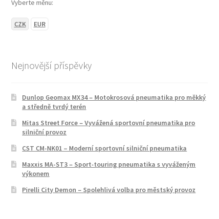
Vyberte měnu:
CZK
EUR
Nejnovější příspěvky
Dunlop Geomax MX34 – Motokrosová pneumatika pro měkký
a středně tvrdý terén
Mitas Street Force – Vyvážená sportovní pneumatika pro
silniční provoz
CST CM-NK01 – Moderní sportovní silniční pneumatika
Maxxis MA-ST3 – Sport-touring pneumatika s vyváženým
výkonem
Pirelli City Demon – Spolehlivá volba pro městský provoz