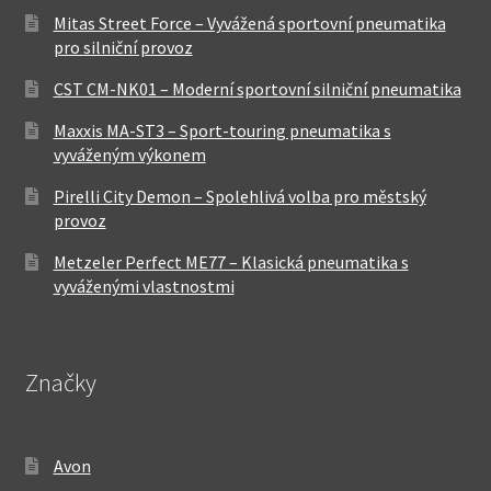
Mitas Street Force – Vyvážená sportovní pneumatika
pro silniční provoz
CST CM-NK01 – Moderní sportovní silniční pneumatika
Maxxis MA-ST3 – Sport-touring pneumatika s
vyváženým výkonem
Pirelli City Demon – Spolehlivá volba pro městský
provoz
Metzeler Perfect ME77 – Klasická pneumatika s
vyváženými vlastnostmi
Značky
Avon