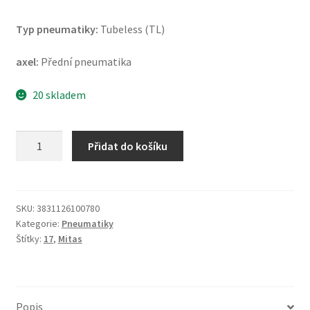
Typ pneumatiky:
Tubeless (TL)
axel:
Přední pneumatika
20 skladem
Mitas
Přidat do košíku
Sport
Force+
EV
120/70
SKU:
3831126100780
Kategorie:
Pneumatiky
ZR
Štítky:
17
,
Mitas
17
(58W)
TL
(přední)
Popis