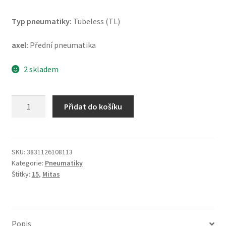
Typ pneumatiky:
Tubeless (TL)
axel:
Přední pneumatika
2 skladem
Mitas
Přidat do košíku
Touring
Force
120/70
R
SKU:
3831126108113
Kategorie:
Pneumatiky
15
Štítky:
15
,
Mitas
56H
TL
(přední)
množství
Popis