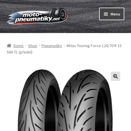
Přeskočit
Přejít
Menu
na
k
navigaci
obsahu
Expand
webu
Pneumatiky
child
Domů
Shop
Pneumatiky
Mitas Touring Force 120/70 R 15
menu
Expand
Duše & ráfkové pásky
56H TL (přední)
child
menu
Expand
ABC
child
menu
Nákup
Testy
Expand
Značky
child
menu
Kontakty