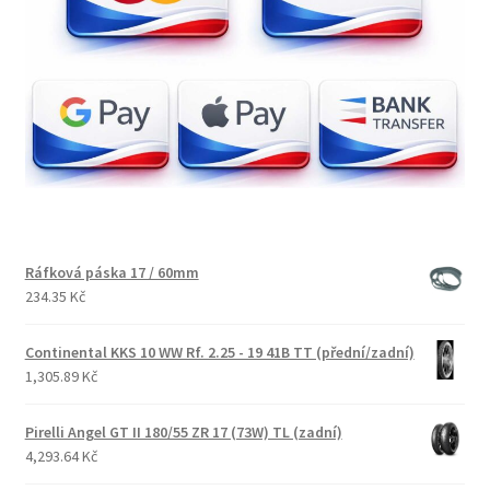
Ráfková páska 17 / 60mm
234.35 Kč
Continental KKS 10 WW Rf. 2.25 - 19 41B TT (přední/zadní)
1,305.89 Kč
Pirelli Angel GT II 180/55 ZR 17 (73W) TL (zadní)
4,293.64 Kč