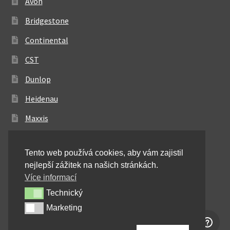
Avon
Bridgestone
Continental
CST
Dunlop
Heidenau
Maxxis
Metzeler
Tento web používá cookies, aby vám zajistil
Michelin
nejlepší zážitek na našich stránkách.
Mitas
Více informací
Technický
Technický
Pirelli
Marketing
Marketing
Shinko