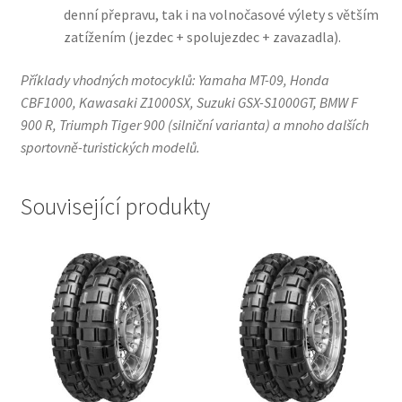
denní přepravu, tak i na volnočasové výlety s větším
zatížením (jezdec + spolujezdec + zavazadla).
Příklady vhodných motocyklů: Yamaha MT-09, Honda
CBF1000, Kawasaki Z1000SX, Suzuki GSX-S1000GT, BMW F
900 R, Triumph Tiger 900 (silniční varianta) a mnoho dalších
sportovně-turistických modelů.
Související produkty