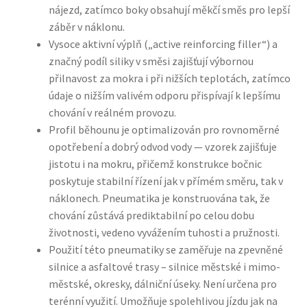
nájezd, zatímco boky obsahují měkčí směs pro lepší
záběr v náklonu.
Vysoce aktivní výplň („active reinforcing filler“) a
značný podíl siliky v směsi zajišťují výbornou
přilnavost za mokra i při nižších teplotách, zatímco
údaje o nižším valivém odporu přispívají k lepšímu
chování v reálném provozu.
Profil běhounu je optimalizován pro rovnoměrné
opotřebení a dobrý odvod vody — vzorek zajišťuje
jistotu i na mokru, přičemž konstrukce bočnic
poskytuje stabilní řízení jak v přímém směru, tak v
náklonech. Pneumatika je konstruována tak, že
chování zůstává prediktabilní po celou dobu
životnosti, vedeno vyvážením tuhosti a pružnosti.
Použití této pneumatiky se zaměřuje na zpevněné
silnice a asfaltové trasy – silnice městské i mimo-
městské, okresky, dálniční úseky. Není určena pro
terénní využití. Umožňuje spolehlivou jízdu jak na