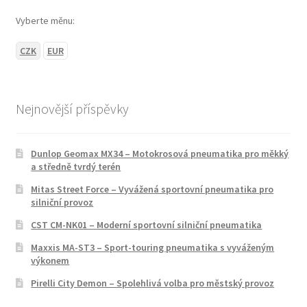
Vyberte měnu:
CZK
EUR
Nejnovější příspěvky
Dunlop Geomax MX34 – Motokrosová pneumatika pro měkký
a středně tvrdý terén
Mitas Street Force – Vyvážená sportovní pneumatika pro
silniční provoz
CST CM-NK01 – Moderní sportovní silniční pneumatika
Maxxis MA-ST3 – Sport-touring pneumatika s vyváženým
výkonem
Pirelli City Demon – Spolehlivá volba pro městský provoz