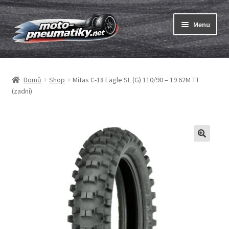
Přeskočit
Přejít
Menu
na
k
navigaci
obsahu
Expand
webu
Pneumatiky
child
Domů
Shop
Mitas C-18 Eagle SL (G) 110/90 – 19 62M TT
menu
Expand
Duše & ráfkové pásky
(zadní)
child
menu
Expand
ABC
child
menu
Nákup
Testy
Expand
Značky
child
menu
Kontakty