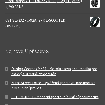
Pirelli Angel GT II 180/55 ZR 17 (73W) TL (zadní)
4,290.98 Kč
CST 8 1/2X2 - C-9287 2PR E-SCOOTER
605.12 Kč
Nejnovější příspěvky
Dunlop Geomax MX34 – Motokrosová pneumatika pro
měkký a středně tvrdý terén
Mitas Street Force – Vyvážená sportovní pneumatika
pro silniční provoz
CST CM-NK01 – Moderní sportovní silniční pneumatika