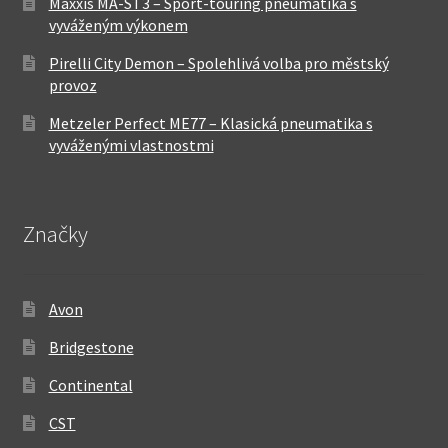
Maxxis MA-ST3 – Sport-touring pneumatika s
vyváženým výkonem
Pirelli City Demon – Spolehlivá volba pro městský
provoz
Metzeler Perfect ME77 – Klasická pneumatika s
vyváženými vlastnostmi
Značky
Avon
Bridgestone
Continental
CST