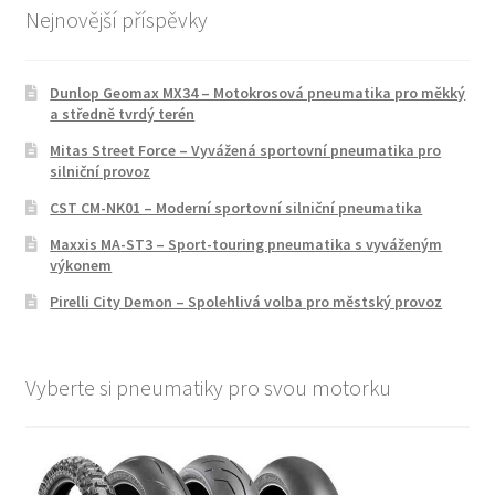
Nejnovější příspěvky
Dunlop Geomax MX34 – Motokrosová pneumatika pro měkký
a středně tvrdý terén
Mitas Street Force – Vyvážená sportovní pneumatika pro
silniční provoz
CST CM-NK01 – Moderní sportovní silniční pneumatika
Maxxis MA-ST3 – Sport-touring pneumatika s vyváženým
výkonem
Pirelli City Demon – Spolehlivá volba pro městský provoz
Vyberte si pneumatiky pro svou motorku