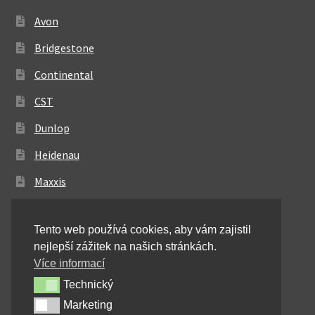
Avon
Bridgestone
Continental
CST
Dunlop
Heidenau
Maxxis
Metzeler
Tento web používá cookies, aby vám zajistil
Michelin
nejlepší zážitek na našich stránkách.
Mitas
Více informací
Technický
Technický
Pirelli
Marketing
Marketing