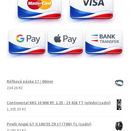
Ráfková páska 17 / 60mm
234.26 Kč
Continental KKS 10 WW Rf. 2.25 - 19 41B TT (přední/zadní)
1,305.35 Kč
Pirelli Angel GT II 180/55 ZR 17 (73W) TL (zadní)
4,291.87 Kč