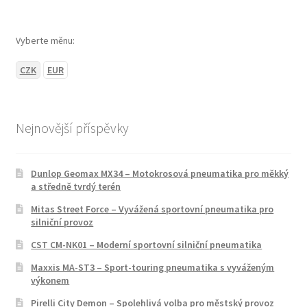
Vyberte měnu:
CZK
EUR
Nejnovější příspěvky
Dunlop Geomax MX34 – Motokrosová pneumatika pro měkký
a středně tvrdý terén
Mitas Street Force – Vyvážená sportovní pneumatika pro
silniční provoz
CST CM-NK01 – Moderní sportovní silniční pneumatika
Maxxis MA-ST3 – Sport-touring pneumatika s vyváženým
výkonem
Pirelli City Demon – Spolehlivá volba pro městský provoz