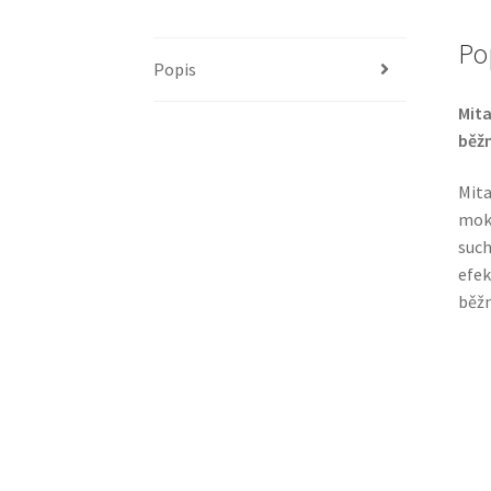
Po
Popis
Mita
běž
Mita
mokr
such
efek
běž