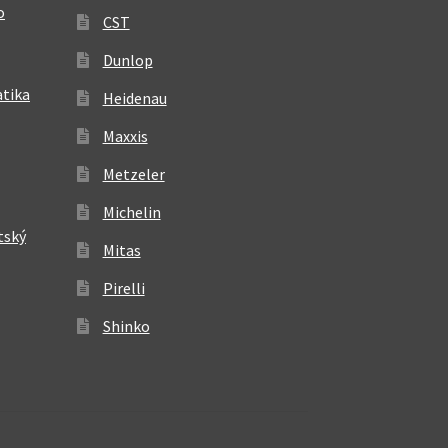
o
CST
Dunlop
atika
Heidenau
Maxxis
Metzeler
Michelin
tský
Mitas
Pirelli
Shinko