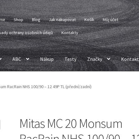
me
Shop
Blog
Jak nakupovat
Košík
Můj účet
sady ochrany osobních údajů
Kontakty
ABC
Nákup
Testy
Značky
Kontakt
um RacRain NHS 100/90 – 12 49P TL (přední/zadní)
Mitas MC 20 Monsum
RacRain NHS 100/90 – 1