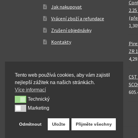
Cont
Jak nakupovat
2.25
(pře
Vrácení zboží a refundace
1,30
Zrušení objednávky
Kontakty
Pire
ZR 1
4,29
Tento web používá cookies, aby vám zajistil
CST 
nejlepší zážitek na našich stránkách.
SCO
Více informací
605.
Technický
Technický
Marketing
Marketing
Odmítnout
Uložte
Přijměte všechny