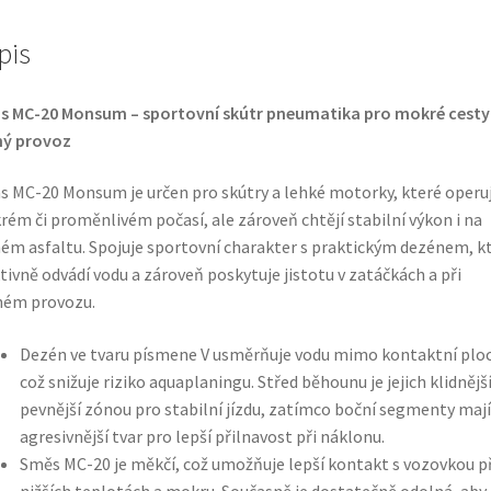
pis
s MC-20 Monsum – sportovní skútr pneumatika pro mokré cesty 
ný provoz
s MC-20 Monsum je určen pro skútry a lehké motorky, které operuj
ém či proměnlivém počasí, ale zároveň chtějí stabilní výkon i na
ém asfaltu. Spojuje sportovní charakter s praktickým dezénem, k
tivně odvádí vodu a zároveň poskytuje jistotu v zatáčkách a při
ném provozu.
Dezén ve tvaru písmene V usměrňuje vodu mimo kontaktní plo
což snižuje riziko aquaplaningu. Střed běhounu je jejich klidnější
pevnější zónou pro stabilní jízdu, zatímco boční segmenty mají
agresivnější tvar pro lepší přilnavost při náklonu.
Směs MC-20 je měkčí, což umožňuje lepší kontakt s vozovkou př