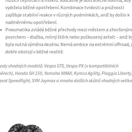
nižších teplotách a mokru. Současně je dostatečně odolná, aby
vydržela běžné opotřebení. Kombinace tvrdosti a pružnosti
zajišťuje stabilní reakce v různých podmínkách, aniž by došlo k
nadměrnému opotřebení.
Pneumatika zvládá běžné přechody mezi městem a zhoršeným
povrchem – dlažba, mírný štěrk nebo poškozený asfalt – aniž b
byla nutná výměna dezénu. Nemá ambice na extrémní offroad, 
dobře obstojí v běžné realitě.
lady vhodných modelů: Vespa GTS, Vespa PX (v kompatibilních
ěrech), Honda SH 150, Yamaha NMAX, Kymco Agility, Piaggio Liberty,
eot Speedfight, SYM Joymax a mnoho dalších skútrů vhodných velikos