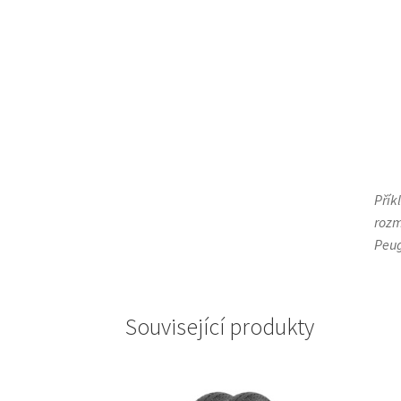
Přík
rozm
Peug
Související produkty