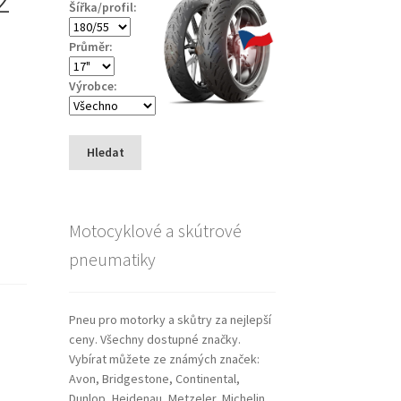
Šířka/profil:
Průměr:
Výrobce:
Hledat
Motocyklové a skútrové
pneumatiky
Pneu pro motorky a skůtry za nejlepší
ceny. Všechny dostupné značky.
Vybírat můžete ze známých značek:
Avon, Bridgestone, Continental,
Dunlop, Heidenau, Metzeler, Michelin,