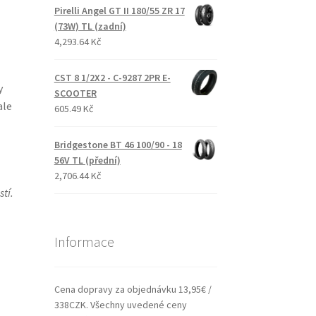
Pirelli Angel GT II 180/55 ZR 17
(73W) TL (zadní)
4,293.64 Kč
CST 8 1/2X2 - C-9287 2PR E-
y
SCOOTER
ale
605.49 Kč
Bridgestone BT 46 100/90 - 18
56V TL (přední)
2,706.44 Kč
tí.
Informace
Cena dopravy za objednávku 13,95€ /
338CZK. Všechny uvedené ceny