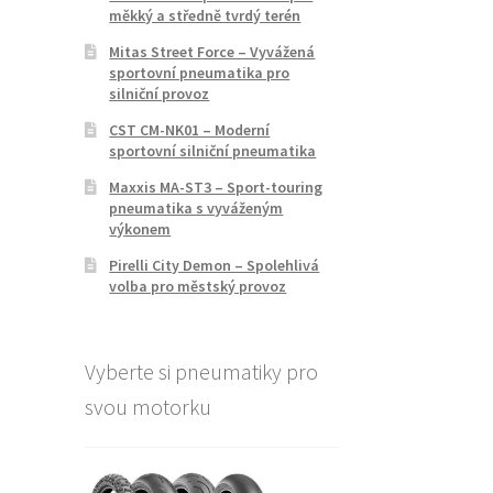
měkký a středně tvrdý terén
Mitas Street Force – Vyvážená
sportovní pneumatika pro
silniční provoz
CST CM-NK01 – Moderní
sportovní silniční pneumatika
Maxxis MA-ST3 – Sport-touring
pneumatika s vyváženým
výkonem
Pirelli City Demon – Spolehlivá
volba pro městský provoz
Vyberte si pneumatiky pro
svou motorku