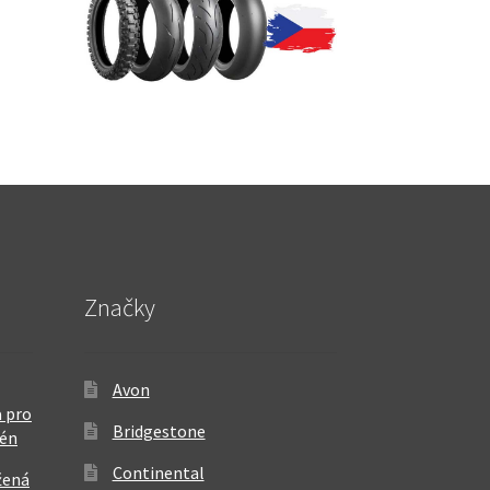
Značky
Avon
 pro
Bridgestone
rén
Continental
žená