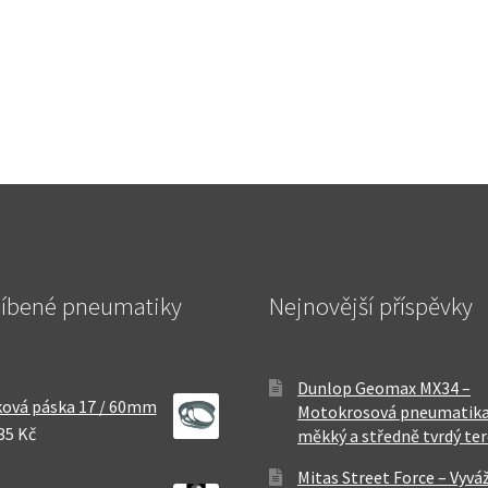
líbené pneumatiky
Nejnovější příspěvky
Dunlop Geomax MX34 –
ová páska 17 / 60mm
Motokrosová pneumatika
35 Kč
měkký a středně tvrdý te
Mitas Street Force – Vyvá