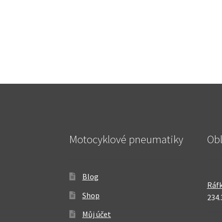
Motocyklové pneumatiky
Ob
Blog
Ráfk
Shop
234.
Můj účet