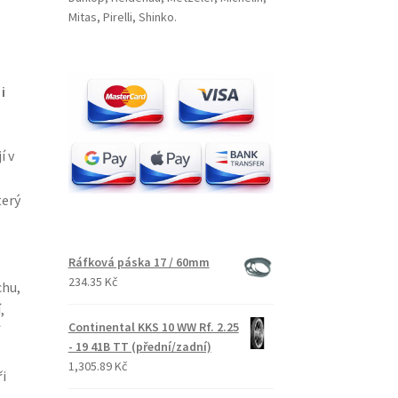
Mitas, Pirelli, Shinko.
i
í v
terý
Ráfková páska 17 / 60mm
234.35 Kč
chu,
,
Continental KKS 10 WW Rf. 2.25
- 19 41B TT (přední/zadní)
1,305.89 Kč
i