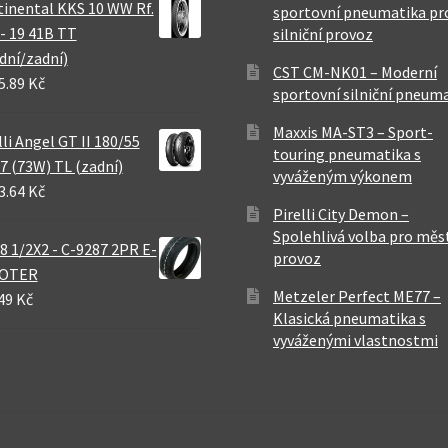
inental KKS 10 WW Rf.
sportovní pneumatika pr
 - 19 41B TT
silniční provoz
dní/zadní)
CST CM-NK01 – Moderní
5.89 Kč
sportovní silniční pneum
Maxxis MA-ST3 – Sport-
lli Angel GT II 180/55
touring pneumatika s
7 (73W) TL (zadní)
vyváženým výkonem
3.64 Kč
Pirelli City Demon –
Spolehlivá volba pro měs
8 1/2X2 - C-9287 2PR E-
provoz
OTER
Metzeler Perfect ME77 –
49 Kč
Klasická pneumatika s
vyváženými vlastnostmi