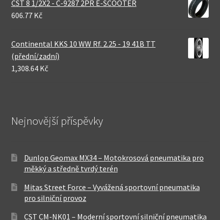
CST 8 1/2X2 - C-9287 2PR E-SCOOTER
606.77 Kč
Continental KKS 10 WW Rf. 2.25 - 19 41B TT
(přední/zadní)
1,308.64 Kč
Nejnovější příspěvky
Dunlop Geomax MX34 – Motokrosová pneumatika pro
měkký a středně tvrdý terén
Mitas Street Force – Vyvážená sportovní pneumatika
pro silniční provoz
CST CM-NK01 – Moderní sportovní silniční pneumatika