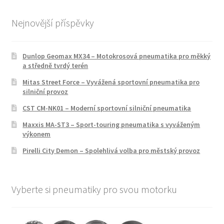
Nejnovější příspěvky
Dunlop Geomax MX34 – Motokrosová pneumatika pro měkký
a středně tvrdý terén
Mitas Street Force – Vyvážená sportovní pneumatika pro
silniční provoz
CST CM-NK01 – Moderní sportovní silniční pneumatika
Maxxis MA-ST3 – Sport-touring pneumatika s vyváženým
výkonem
Pirelli City Demon – Spolehlivá volba pro městský provoz
Vyberte si pneumatiky pro svou motorku