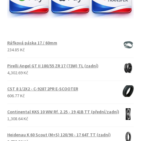
Ráfková páska 17 / 60mm
234.85 Kč
Pirelli Angel GT II 180/55 ZR 17 (73W) TL (zadní)
4,302.69 Kč
CST 8 1/2X2 - C-9287 2PR E-SCOOTER
606.77 Kč
Continental KKS 10 WW Rf. 2.25 - 19 41B TT (přední/zadní)
1,308.64 Kč
Heidenau K 60 Scout (M+S) 120/90 - 17 64T TT (zadní)