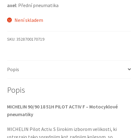
axel:
Přední pneumatika
Není skladem
SKU:
3528700170719
Popis
Popis
MICHELIN 90/90 18 51H PILOT ACTIV F – Motocyklové
pneumatiky
MICHELIN Pilot Activ. S širokim izborom velikosti, ki
ustrezajo tako sprednjim kot zadnjim kolesom, so