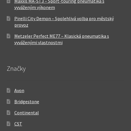
Maxxis MA-ST3 – Sport-touring pneumatika s
vyváženým výkonem
Pirelli City Demon – Spolehlivá volba pro městský
provoz
Metzeler Perfect ME77 – Klasická pneumatika s
vyváženými vlastnostmi
Značky
Avon
Bridgestone
Continental
CST