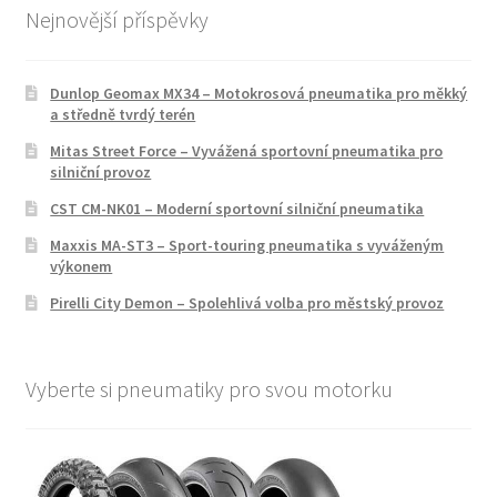
Nejnovější příspěvky
Dunlop Geomax MX34 – Motokrosová pneumatika pro měkký
a středně tvrdý terén
Mitas Street Force – Vyvážená sportovní pneumatika pro
silniční provoz
CST CM-NK01 – Moderní sportovní silniční pneumatika
Maxxis MA-ST3 – Sport-touring pneumatika s vyváženým
výkonem
Pirelli City Demon – Spolehlivá volba pro městský provoz
Vyberte si pneumatiky pro svou motorku