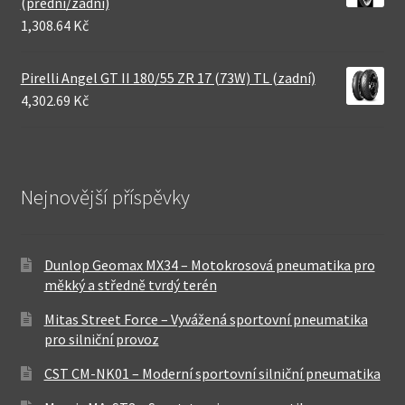
(přední/zadní)
1,308.64 Kč
Pirelli Angel GT II 180/55 ZR 17 (73W) TL (zadní)
4,302.69 Kč
Nejnovější příspěvky
Dunlop Geomax MX34 – Motokrosová pneumatika pro
měkký a středně tvrdý terén
Mitas Street Force – Vyvážená sportovní pneumatika
pro silniční provoz
CST CM-NK01 – Moderní sportovní silniční pneumatika