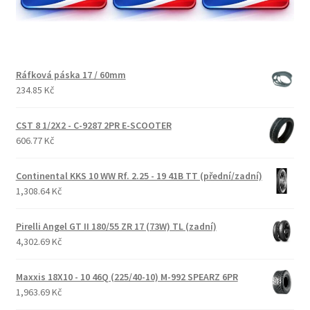
Ráfková páska 17 / 60mm
234.85 Kč
CST 8 1/2X2 - C-9287 2PR E-SCOOTER
606.77 Kč
Continental KKS 10 WW Rf. 2.25 - 19 41B TT (přední/zadní)
1,308.64 Kč
Pirelli Angel GT II 180/55 ZR 17 (73W) TL (zadní)
4,302.69 Kč
Maxxis 18X10 - 10 46Q (225/40-10) M-992 SPEARZ 6PR
1,963.69 Kč