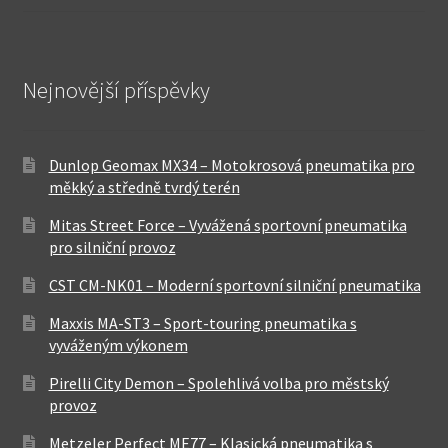
Nejnovější příspěvky
Dunlop Geomax MX34 – Motokrosová pneumatika pro
měkký a středně tvrdý terén
Mitas Street Force – Vyvážená sportovní pneumatika
pro silniční provoz
CST CM-NK01 – Moderní sportovní silniční pneumatika
Maxxis MA-ST3 – Sport-touring pneumatika s
vyváženým výkonem
Pirelli City Demon – Spolehlivá volba pro městský
provoz
Metzeler Perfect ME77 – Klasická pneumatika s