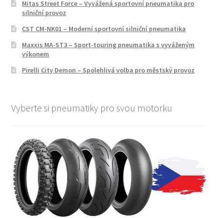
Mitas Street Force – Vyvážená sportovní pneumatika pro
silniční provoz
CST CM-NK01 – Moderní sportovní silniční pneumatika
Maxxis MA-ST3 – Sport-touring pneumatika s vyváženým
výkonem
Pirelli City Demon – Spolehlivá volba pro městský provoz
Vyberte si pneumatiky pro svou motorku