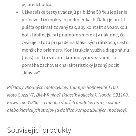
jej predchodca.
Uživateľské testy uvádzajú približne 50 % zlepšenie
priľnavosti v mokrých podmienkach. Ďalej je profil
plášťa optimalizovaný tak, aby kontakt s vozovkou
bol stabilnejší pri priamom smere aj v náklone, čo
zvyšuje istotu pri jazde na klasických ráfikoch, často
menšieho priemeru. Konštrukcia využíva diagonálnu
(bias) kostru s dvomi korunovými vrstvami, čo
pomáha zachovať charakteristický jazdný pocit
„klasiky“.
Príklady vhodných motocyklov: Triumph Bonneville T100,
Moto Guzzi V7, BMW R nineT (klassik kolieska), Honda CB1100,
Kawasaki W800 – a mnoho ďalších modelov retro, custom
alebo klasických strojov (a ďalších kompatibilných modelov).
Související produkty