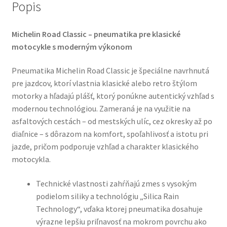
Popis
Michelin Road Classic – pneumatika pre klasické
motocykle s moderným výkonom
Pneumatika Michelin Road Classic je špeciálne navrhnutá
pre jazdcov, ktorí vlastnia klasické alebo retro štýlom
motorky a hľadajú plášť, ktorý ponúkne autentický vzhľad s
modernou technológiou. Zameraná je na využitie na
asfaltových cestách – od mestských ulíc, cez okresky až po
diaľnice – s dôrazom na komfort, spoľahlivosť a istotu pri
jazde, pričom podporuje vzhľad a charakter klasického
motocykla.
Technické vlastnosti zahŕňajú zmes s vysokým
podielom siliky a technológiu „Silica Rain
Technology“, vďaka ktorej pneumatika dosahuje
výrazne lepšiu priľnavosť na mokrom povrchu ako