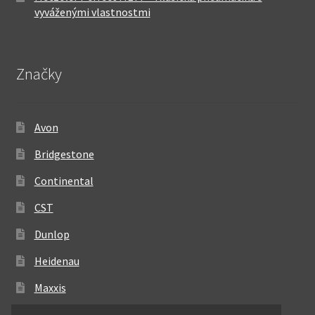
vyváženými vlastnostmi
Značky
Avon
Bridgestone
Continental
CST
Dunlop
Heidenau
Maxxis
Metzeler