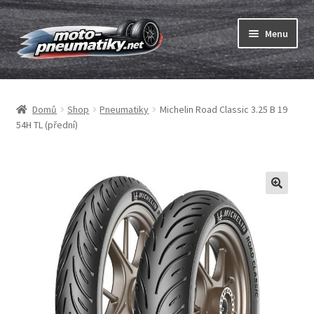
Přeskočit
Přejít
Menu
na
k
navigaci
obsahu
Expand
webu
Pneumatiky
child
Domů
Shop
Pneumatiky
Michelin Road Classic 3.25 B 19
menu
Expand
Duše & ráfkové pásky
54H TL (přední)
child
menu
Expand
ABC
child
menu
Nákup
Testy
Expand
Značky
child
menu
Kontakty