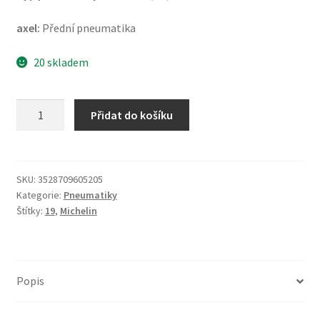
axel:
Přední pneumatika
20 skladem
Michelin
Přidat do košíku
Road
Classic
3.25
B
SKU:
3528709605205
Kategorie:
Pneumatiky
19
Štítky:
19
,
Michelin
54H
TL
(přední)
množství
Popis