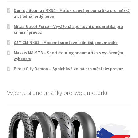
Dunlop Geomax MX34 – Motokrosová pneumatika pro měkký
a středně tvrdý terén
Mitas Street Force – Vyvážená sportovní pneumatika pro
silniční provoz
CST CM-NK01 – Moderní sportovní silniční pneumatika
Maxxis MA-ST3 – Sport-touring pneumatika s vyváženým
výkonem
Pirelli City Demon – Spolehlivá volba pro městský provoz
Vyberte si pneumatiky pro svou motorku