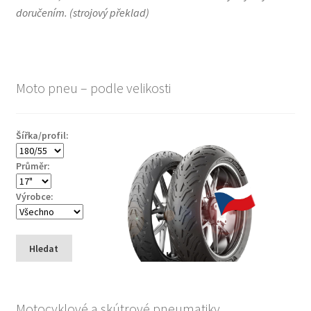
doručením.
(
strojový překlad
)
Moto pneu – podle velikosti
Šířka/profil:
Průměr:
Výrobce:
Hledat
Motocyklové a skútrové pneumatiky