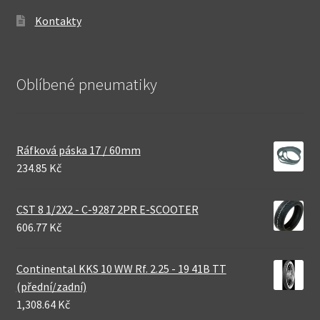
Kontakty
Oblíbené pneumatiky
Ráfková páska 17 / 60mm
234.85 Kč
CST 8 1/2X2 - C-9287 2PR E-SCOOTER
606.77 Kč
Continental KKS 10 WW Rf. 2.25 - 19 41B TT
(přední/zadní)
1,308.64 Kč