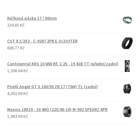
Ráfková páska 17 / 60mm
234.85 Kč
CST 8 1/2X2 - C-9287 2PR E-SCOOTER
606.77 Kč
Continental KKS 10 WW Rf. 2.25 - 19 41B TT (přední/zadní)
1,308.64 Kč
Pirelli Angel GT II 180/55 ZR 17 (73W) TL (zadní)
4,302.69 Kč
Maxxis 18X10 - 10 46Q (225/40-10) M-992 SPEARZ 6PR
1,963.69 Kč