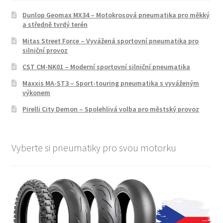
Dunlop Geomax MX34 – Motokrosová pneumatika pro měkký
a středně tvrdý terén
Mitas Street Force – Vyvážená sportovní pneumatika pro
silniční provoz
CST CM-NK01 – Moderní sportovní silniční pneumatika
Maxxis MA-ST3 – Sport-touring pneumatika s vyváženým
výkonem
Pirelli City Demon – Spolehlivá volba pro městský provoz
Vyberte si pneumatiky pro svou motorku