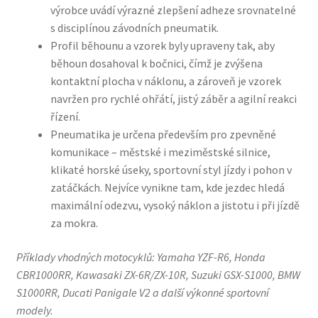
výrobce uvádí výrazné zlepšení adheze srovnatelné
s disciplínou závodních pneumatik.
Profil běhounu a vzorek byly upraveny tak, aby
běhoun dosahoval k bočnici, čímž je zvýšena
kontaktní plocha v náklonu, a zároveň je vzorek
navržen pro rychlé ohřátí, jistý záběr a agilní reakci
řízení.
Pneumatika je určena především pro zpevněné
komunikace – městské i meziměstské silnice,
klikaté horské úseky, sportovní styl jízdy i pohon v
zatáčkách. Nejvíce vynikne tam, kde jezdec hledá
maximální odezvu, vysoký náklon a jistotu i při jízdě
za mokra.
Příklady vhodných motocyklů: Yamaha YZF-R6, Honda
CBR1000RR, Kawasaki ZX-6R/ZX-10R, Suzuki GSX-S1000, BMW
S1000RR, Ducati Panigale V2 a další výkonné sportovní
modely.