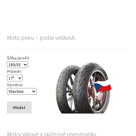
Moto pneu – podle velikosti
Šířka/profil:
Průměr:
Výrobce:
Hledat
Motocyklové a skútrové pneumatiky