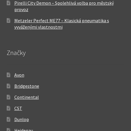
Pirelli City Demon – Spolehlivá volba pro městský
provoz
Metzeler Perfect ME77 – Klasická pneumatika s
vyváženými vlastnostmi
Značky
Avon
Bridgestone
Continental
CST
Dunlop
Heidenau