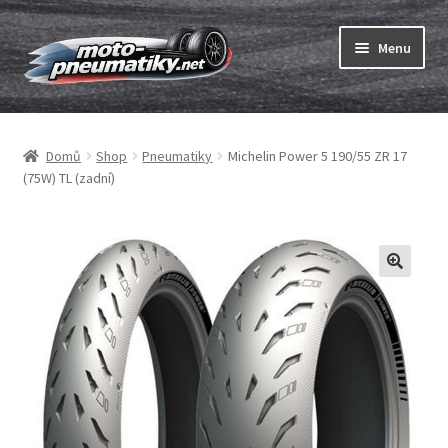
Přeskočit
Přejít
Menu
na
k
navigaci
obsahu
Expand
webu
Pneumatiky
child
Domů
Shop
Pneumatiky
Michelin Power 5 190/55 ZR 17
menu
Expand
Duše & ráfkové pásky
(75W) TL (zadní)
child
menu
Expand
ABC
child
menu
Nákup
Testy
Expand
Značky
child
menu
Kontakty