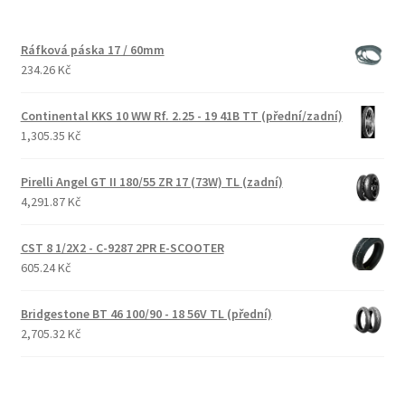
Ráfková páska 17 / 60mm
234.26 Kč
Continental KKS 10 WW Rf. 2.25 - 19 41B TT (přední/zadní)
1,305.35 Kč
Pirelli Angel GT II 180/55 ZR 17 (73W) TL (zadní)
4,291.87 Kč
CST 8 1/2X2 - C-9287 2PR E-SCOOTER
605.24 Kč
Bridgestone BT 46 100/90 - 18 56V TL (přední)
2,705.32 Kč