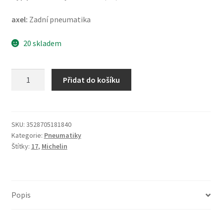
axel:
Zadní pneumatika
20 skladem
Michelin
Přidat do košíku
Power
5
190/55
ZR
SKU:
3528705181840
Kategorie:
Pneumatiky
17
Štítky:
17
,
Michelin
(75W)
TL
(zadní)
množství
Popis