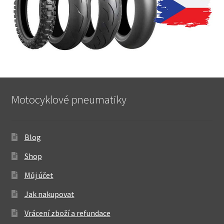
Motocyklové pneumatiky
Blog
Shop
Můj účet
Jak nakupovat
Vrácení zboží a refundace