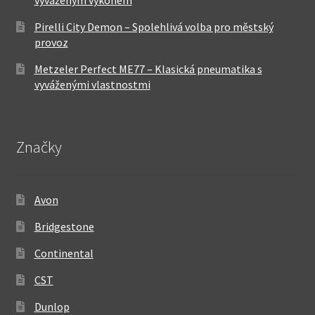
vyváženým výkonem
Pirelli City Demon – Spolehlivá volba pro městský
provoz
Metzeler Perfect ME77 – Klasická pneumatika s
vyváženými vlastnostmi
Značky
Avon
Bridgestone
Continental
CST
Dunlop