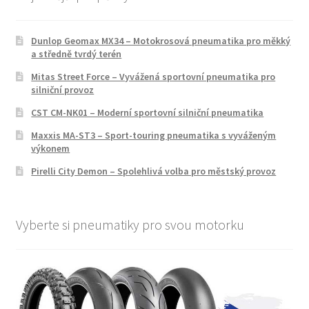
Dunlop Geomax MX34 – Motokrosová pneumatika pro měkký
a středně tvrdý terén
Mitas Street Force – Vyvážená sportovní pneumatika pro
silniční provoz
CST CM-NK01 – Moderní sportovní silniční pneumatika
Maxxis MA-ST3 – Sport-touring pneumatika s vyváženým
výkonem
Pirelli City Demon – Spolehlivá volba pro městský provoz
Vyberte si pneumatiky pro svou motorku