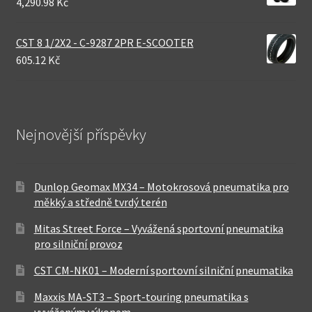
4,290.98 Kč
CST 8 1/2X2 - C-9287 2PR E-SCOOTER
605.12 Kč
Nejnovější příspěvky
Dunlop Geomax MX34 – Motokrosová pneumatika pro
měkký a středně tvrdý terén
Mitas Street Force – Vyvážená sportovní pneumatika
pro silniční provoz
CST CM-NK01 – Moderní sportovní silniční pneumatika
Maxxis MA-ST3 – Sport-touring pneumatika s