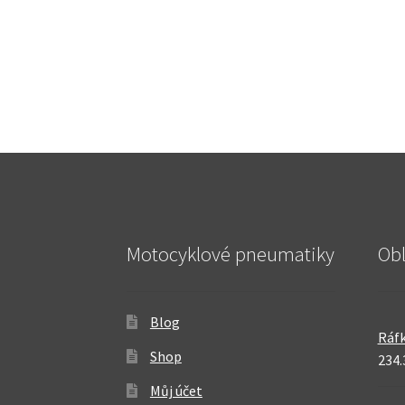
Motocyklové pneumatiky
Ob
Blog
Ráfk
Shop
234.
Můj účet