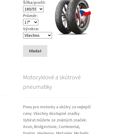
Šířka/profil:
Průměr:
Výrobce:
Hledat
Motocyklové a skútrové
pneumatiky
Pneu pro motorky a skůtry za nejlepší
ceny. Všechny dostupné značky.
Vybírat můžete ze známých značek:
Avon, Bridgestone, Continental,
Dunlop, Heidenau, Metzeler, Michelin,