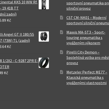
inental KKS 10 WW Rf.
sportovní pneumatika pr
 - 19 41B TT
silniční provoz
dní/zadní)
CST CM-NK01 – Moderní
5.89 Kč
sportovní silniční pneum
Maxxis MA-ST3 – Sport-
lli Angel GT II 180/55
touring pneumatika s
7 (73W) TL (zadní)
vyváženým výkonem
3.64 Kč
Pirelli City Demon –
Spolehlivá volba pro měs
8 1/2X2 - C-9287 2PR E-
provoz
OTER
Metzeler Perfect ME77 –
49 Kč
Klasická pneumatika s
vyváženými vlastnostmi