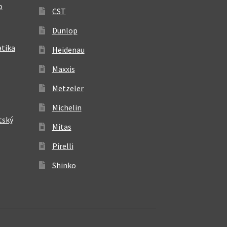
o
CST
Dunlop
atika
Heidenau
Maxxis
Metzeler
Michelin
tský
Mitas
Pirelli
Shinko