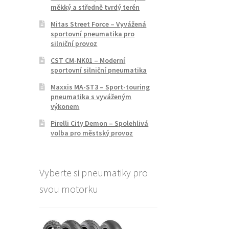
měkký a středně tvrdý terén
Mitas Street Force – Vyvážená
sportovní pneumatika pro
silniční provoz
CST CM-NK01 – Moderní
sportovní silniční pneumatika
Maxxis MA-ST3 – Sport-touring
pneumatika s vyváženým
výkonem
Pirelli City Demon – Spolehlivá
volba pro městský provoz
Vyberte si pneumatiky pro
svou motorku