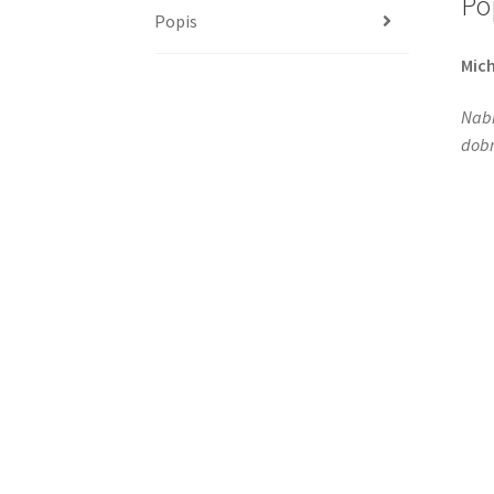
Po
Popis
Mich
Nabí
dobr