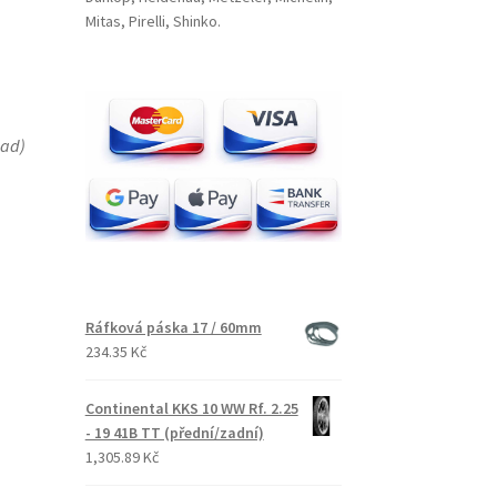
Mitas, Pirelli, Shinko.
lad
)
Ráfková páska 17 / 60mm
234.35 Kč
Continental KKS 10 WW Rf. 2.25
- 19 41B TT (přední/zadní)
1,305.89 Kč