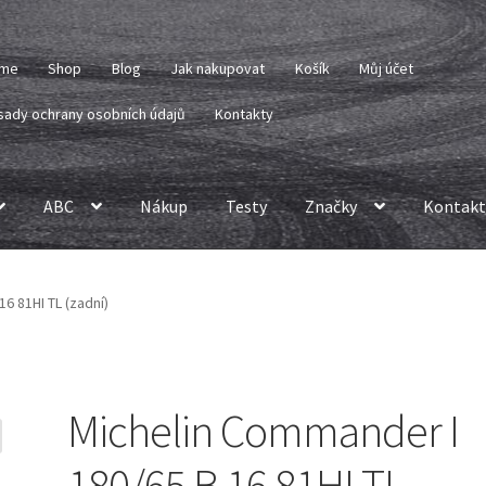
me
Shop
Blog
Jak nakupovat
Košík
Můj účet
sady ochrany osobních údajů
Kontakty
ABC
Nákup
Testy
Značky
Kontakt
6 81HI TL (zadní)
Michelin Commander I
180/65 B 16 81HI TL