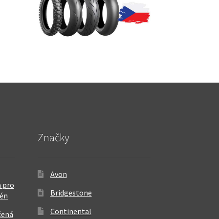
Značky
Avon
 pro
Bridgestone
rén
Continental
žená