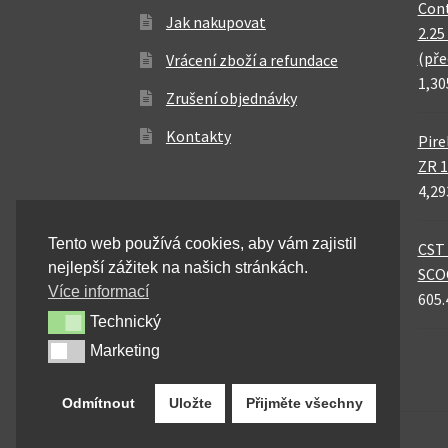
Cont
Jak nakupovat
2.25
(pře
Vrácení zboží a refundace
1,30
Zrušení objednávky
Kontakty
Pire
ZR 1
4,29
Tento web používá cookies, aby vám zajistil
CST 
nejlepší zážitek na našich stránkách.
SCO
Více informací
605.
Technický
Technický
Marketing
Marketing
Odmítnout
Uložte
Přijměte všechny