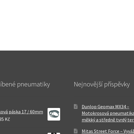
líbené pneumatiky
Nejnovější příspěvky
Dunlop Geomax MX34 –
ová páska 17 / 60mm
Motokrosová pneumatika
35 Kč
měkký a středně tvrdý te
Mitas Street Force – Vyvá