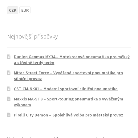
CZK
EUR
Nejnovější příspěvky
Dunlop Geomax MX34 – Motokrosová pneumatika pro měkký
a středně tvrdý terén
Mitas Street Force – Vyvážená sportovní pneumatika pro
silniční provoz
CST CM-NK01 – Moderní sportovní silniční pneumatika
Maxxis MA-ST3 – Sport-touring pneumatika s vyváženým
výkonem
Pirelli City Demon – Spolehlivá volba pro městský provoz