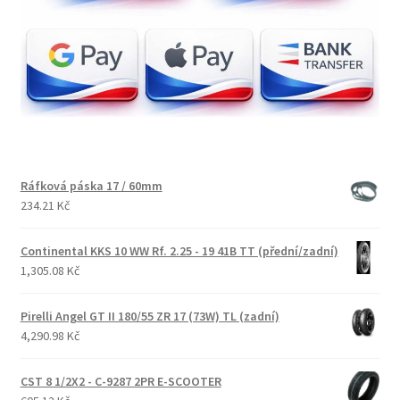
Ráfková páska 17 / 60mm
234.21 Kč
Continental KKS 10 WW Rf. 2.25 - 19 41B TT (přední/zadní)
1,305.08 Kč
Pirelli Angel GT II 180/55 ZR 17 (73W) TL (zadní)
4,290.98 Kč
CST 8 1/2X2 - C-9287 2PR E-SCOOTER