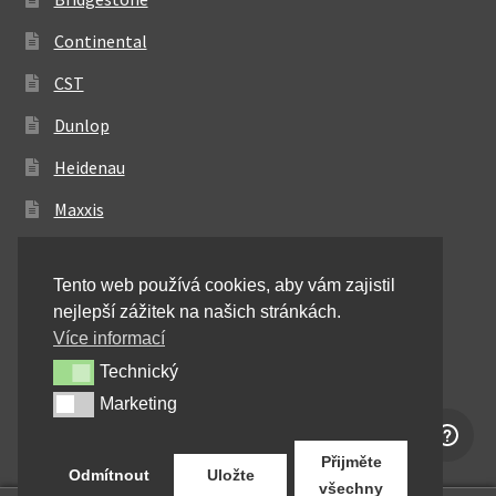
Continental
CST
Dunlop
Heidenau
Maxxis
Metzeler
Tento web používá cookies, aby vám zajistil
Michelin
nejlepší zážitek na našich stránkách.
Mitas
Více informací
Technický
Technický
Pirelli
Marketing
Marketing
Shinko
Přijměte
Odmítnout
Uložte
všechny