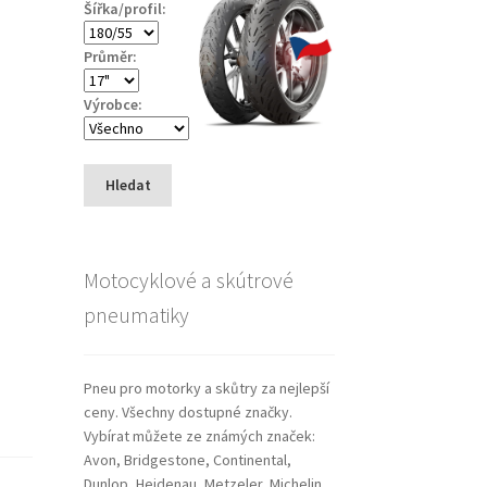
Šířka/profil:
Průměr:
Výrobce:
Hledat
Motocyklové a skútrové
pneumatiky
Pneu pro motorky a skůtry za nejlepší
ceny. Všechny dostupné značky.
Vybírat můžete ze známých značek:
Avon, Bridgestone, Continental,
Dunlop, Heidenau, Metzeler, Michelin,