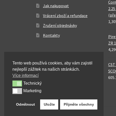
Cont
Jak nakupovat
2.25
(pře
Vrácení zboží a refundace
1,30
Zrušení objednávky
Kontakty
Pire
ZR 1
4,29
Tento web používá cookies, aby vám zajistil
CST 
nejlepší zážitek na našich stránkách.
SCO
Více informací
605.
Technický
Technický
Marketing
Marketing
Odmítnout
Uložte
Přijměte všechny