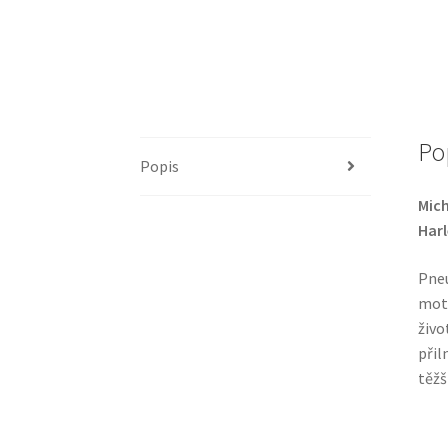
Po
Popis
Mich
Har
Pneu
moto
živo
přil
těžš