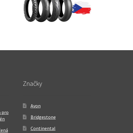
Značky
Avon
 pro
Bridgestone
rén
Continental
žená