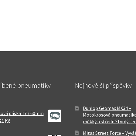
líbené pneumatiky
Nejnovější příspěvky
Dunlop Geomax MX34 –
ová páska 17 / 60mm
Motokrosová pneumatika
21 Kč
měkký a středně tvrdý te
Mitas Street Force – Vyvá