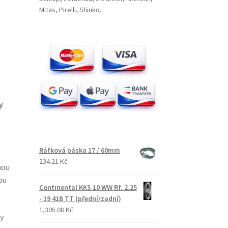
Mitas, Pirelli, Shinko.
y
Ráfková páska 17 / 60mm
234.21 Kč
nou
ou
Continental KKS 10 WW Rf. 2.25
- 19 41B TT (přední/zadní)
1,305.08 Kč
y