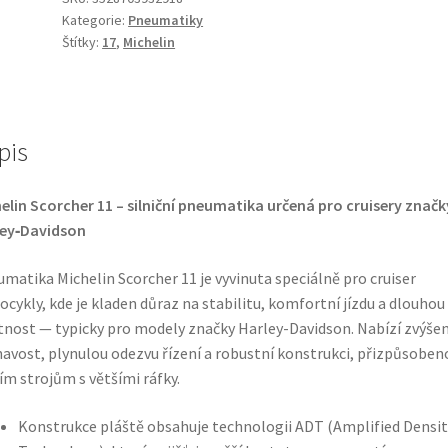
Kategorie:
Pneumatiky
17
Štítky:
17
,
Michelin
(69W)
TL
(zadní)
množství
pis
elin Scorcher 11 – silniční pneumatika určená pro cruisery značk
ley‑Davidson
matika Michelin Scorcher 11 je vyvinuta speciálně pro cruiser
cykly, kde je kladen důraz na stabilitu, komfortní jízdu a dlouhou
tnost — typicky pro modely značky Harley-Davidson. Nabízí zvýše
navost, plynulou odezvu řízení a robustní konstrukci, přizpůsoben
ím strojům s většími ráfky.
Konstrukce pláště obsahuje technologii ADT (Amplified Densit