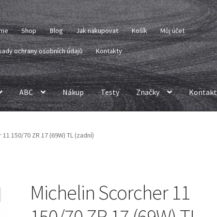
me
Shop
Blog
Jak nakupovat
Košík
Můj účet
sady ochrany osobních údajů
Kontakty
ABC
Nákup
Testy
Značky
Kontakt
 11 150/70 ZR 17 (69W) TL (zadní)
Michelin Scorcher 11
150/70 ZR 17 (69W) TL