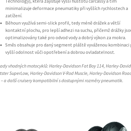
Technology), která zajišťuje vyšší hustotu carcassy a tím
minimalizuje deformace pneumatiky při vyšších rychlostech a
zatížení.
Běhoun využívá semi-slick profil, tedy méně drážek a větší
kontaktní plochu, pro lepší adhezi na suchu, přičemž drážky jso
optimalizovány také pro odvod vody a dobrý výkon za mokra.
Směs obsahuje pro daný segment pláště vyváženou kombinaci 
vyšší odolnost vůči opotřebení a dobrou ovladatelnost.
lady vhodných motocyklů: Harley-Davidson Fat Boy 114, Harley-Davi
tster SuperLow, Harley-Davidson V-Rod Muscle, Harley-Davidson Roa
 – a další cruisery kompatibilní s dostupnými rozměry pneumatik.