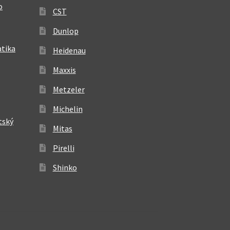
o
CST
Dunlop
atika
Heidenau
Maxxis
Metzeler
Michelin
tský
Mitas
Pirelli
Shinko