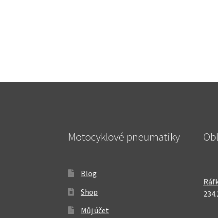
Motocyklové pneumatiky
Ob
Blog
Ráfk
Shop
234.
Můj účet