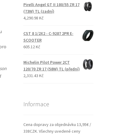
Pirelli Angel GT II 180/55 ZR 17
(73W) TL (zadní)
4,290.98 Kč
u
CST 8 1/2X2 - C-9287 2PR E-
SCOOTER
pro
605.12 Kč
Michelin Pilot Power 2CT
dson
120/70 ZR 17 (58W) TL (přední)
2,331.43 Kč
d
Informace
Cena dopravy za objednávku 13,95€ /
338CZK. Všechny uvedené ceny