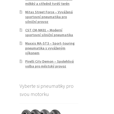
měkký a středně tvrdý terén
Mitas Street Force – Vyvážená
sportovní pneumatika pro
silniční provoz
CST CM-NK01 – Moderní
sportovní silniční pneumatika
Maxxis MA-ST3 – Sport-touring
pneumatika s vyváženým
výkonem
Pirelli City Demon – Spolehlivá
volba pro městský provoz
Vyberte si pneumatiky pro
svou motorku