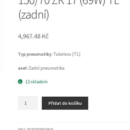
(zadní)
4,967.48 Kč
Typ pneumatiky:
Tubeless (TL)
axel:
Zadní pneumatika
12 skladem
Michelin
Přidat do košíku
Scorcher
11
150/70
ZR
SKU:
3528703932918