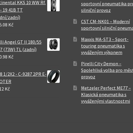
inental KKS 10 WW Rf.
sportovní pneumatika pr
 - 19 41B TT
silniční provoz
dní/zadní)
CST CM-NK01 – Moderní
5.08 Kč
sportovní silniční pneum
Maxxis MA-ST3 – Sport-
lli Angel GT II 180/55
touring pneumatika s
7 (73W) TL (zadní)
vyváženým výkonem
0.98 Kč
Pirelli City Demon –
Spolehlivá volba pro měs
8 1/2X2 - C-9287 2PR E-
provoz
OTER
Metzeler Perfect ME77 –
12 Kč
Klasická pneumatika s
vyváženými vlastnostmi