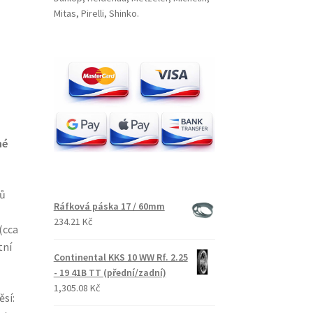
Mitas, Pirelli, Shinko.
né
lů
Ráfková páska 17 / 60mm
234.21 Kč
(cca
tní
Continental KKS 10 WW Rf. 2.25
- 19 41B TT (přední/zadní)
1,305.08 Kč
sí: