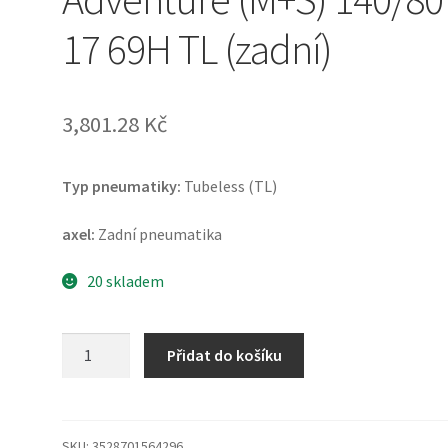
17 69H TL (zadní)
3,801.28 Kč
Typ pneumatiky:
Tubeless (TL)
axel:
Zadní pneumatika
20 skladem
Michelin
Přidat do košíku
Anakee
Adventure
(M+S)
140/80
SKU:
3528701564296