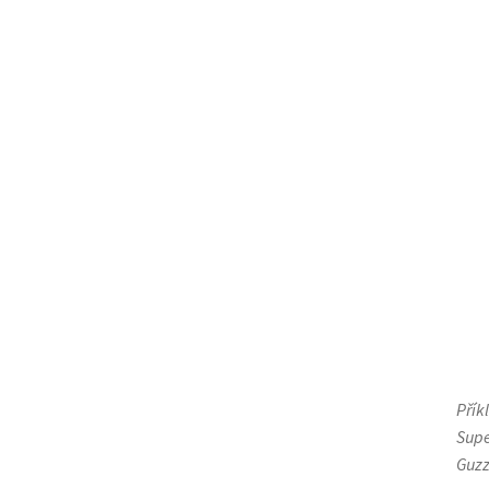
Přík
Supe
Guzz