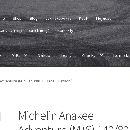
me
Shop
Blog
Jak nakupovat
Košík
Můj účet
sady ochrany osobních údajů
Kontakty
ABC
Nákup
Testy
Značky
Kontakt
Adventure (M+S) 140/80 R 17 69H TL (zadní)
Michelin Anakee
Adventure (M+S) 140/80