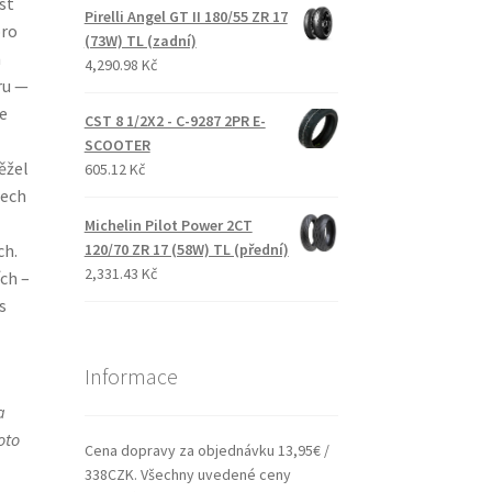
st
Pirelli Angel GT II 180/55 ZR 17
pro
(73W) TL (zadní)
n
4,290.98 Kč
ru —
e
CST 8 1/2X2 - C-9287 2PR E-
SCOOTER
ěžel
605.12 Kč
nech
Michelin Pilot Power 2CT
ch.
120/70 ZR 17 (58W) TL (přední)
2,331.43 Kč
ch –
s
Informace
a
oto
Cena dopravy za objednávku 13,95€ /
338CZK. Všechny uvedené ceny