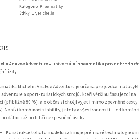
Kategorie:
Pneumatiky
R
Štítky:
17
,
Michelin
17
69H
TL
(zadní)
pis
množství
elin Anakee Adventure – univerzální pneumatika pro dobrodruž
ční jízdy
matika Michelin Anakee Adventure je určena pro jezdce motocyk
 adventure a sport-turistických strojů, kteří většinu času jezdí na
ici (přibližně 80 %), ale občas si chtějí vyjet i mimo zpevněné cesty 
). Nabízí kombinaci stability, jistoty a všestrannosti — od komfor
y po dálnici až po lehčí nezpevněné úseky.
Konstrukce tohoto modelu zahrnuje prémiové technologie smě