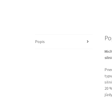
Po
Popis
Mich
silni
Pneu
typu
siln
20 %
jízd