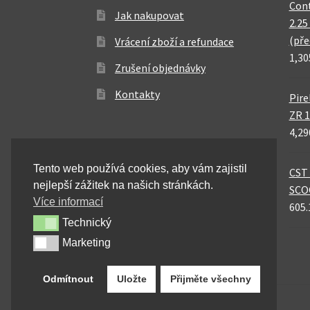
Cont
Jak nakupovat
2.25
(pře
Vrácení zboží a refundace
1,30
Zrušení objednávky
Kontakty
Pire
ZR 1
4,29
Tento web používá cookies, aby vám zajistil
CST 
nejlepší zážitek na našich stránkách.
SCO
Více informací
605.
Technický
Technický
Marketing
Marketing
Odmítnout
Uložte
Přijměte všechny