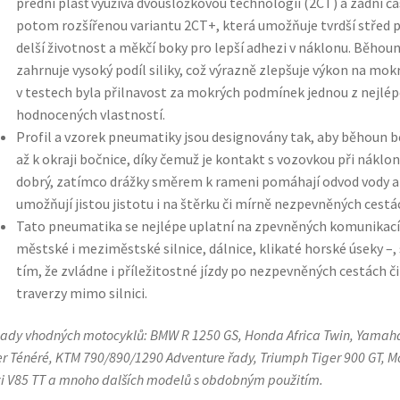
přední plášť využívá dvousložkovou technologii (2CT) a zadní čá
potom rozšířenou variantu 2CT+, která umožňuje tvrdší střed 
delší životnost a měkčí boky pro lepší adhezi v náklonu. Běhou
zahrnuje vysoký podíl siliky, což výrazně zlepšuje výkon na mok
v testech byla přilnavost za mokrých podmínek jednou z nejlép
hodnocených vlastností.
Profil a vzorek pneumatiky jsou designovány tak, aby běhoun b
až k okraji bočnice, díky čemuž je kontakt s vozovkou při náklo
dobrý, zatímco drážky směrem k rameni pomáhají odvod vody a
umožňují jistou jistotu i na štěrku či mírně nezpevněných cestá
Tato pneumatika se nejlépe uplatní na zpevněných komunikací
městské i meziměstské silnice, dálnice, klikaté horské úseky –, 
tím, že zvládne i příležitostné jízdy po nezpevněných cestách či
traverzy mimo silnici.
lady vhodných motocyklů: BMW R 1250 GS, Honda Africa Twin, Yamah
r Ténéré, KTM 790/890/1290 Adventure řady, Triumph Tiger 900 GT, M
i V85 TT a mnoho dalších modelů s obdobným použitím.