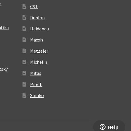
o
CST
Dunlop
atika
Heidenau
Maxxis
Metzeler
Michelin
tský
Mitas
Pirelli
Shinko