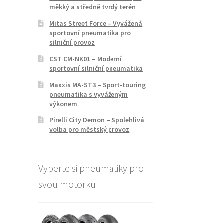
měkký a středně tvrdý terén
Mitas Street Force – Vyvážená
sportovní pneumatika pro
silniční provoz
CST CM-NK01 – Moderní
sportovní silniční pneumatika
Maxxis MA-ST3 – Sport-touring
pneumatika s vyváženým
výkonem
Pirelli City Demon – Spolehlivá
volba pro městský provoz
Vyberte si pneumatiky pro
svou motorku