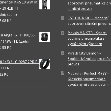
inental KKS 10 WW Rf.
sportovní pneumatika pr
 - 19 41B TT
silniční provoz
dní/zadní)
CST CM-NK01 – Moderní
5.08 Kč
sportovní silniční pneum
Maxxis MA-ST3 – Sport-
lli Angel GT II 180/55
touring pneumatika s
7 (73W) TL (zadní)
vyváženým výkonem
0.98 Kč
Pirelli City Demon –
Spolehlivá volba pro měs
8 1/2X2 - C-9287 2PR E-
provoz
OTER
Metzeler Perfect ME77 –
12 Kč
Klasická pneumatika s
vyváženými vlastnostmi