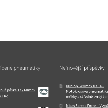
líbené pneumatiky
Nejnovější příspěvky
Dunlop Geomax MX34 –
ová páska 17 / 60mm
Motokrosová pneumatika
21 Kč
měkký a středně tvrdý te
Mitas Street Force – Vyvá