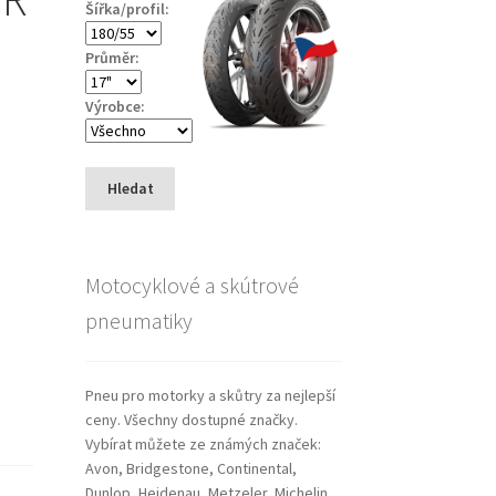
Šířka/profil:
Průměr:
Výrobce:
Hledat
Motocyklové a skútrové
pneumatiky
Pneu pro motorky a skůtry za nejlepší
ceny. Všechny dostupné značky.
Vybírat můžete ze známých značek:
Avon, Bridgestone, Continental,
Dunlop, Heidenau, Metzeler, Michelin,