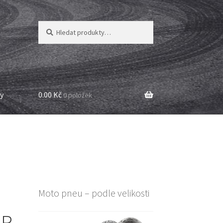
Hledat:
Hledat
y
0.00 Kč
0 položek
Moto pneu – podle velikosti
 R