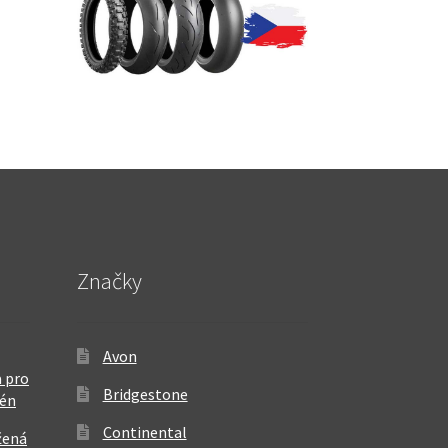
Značky
Avon
 pro
Bridgestone
rén
Continental
žená