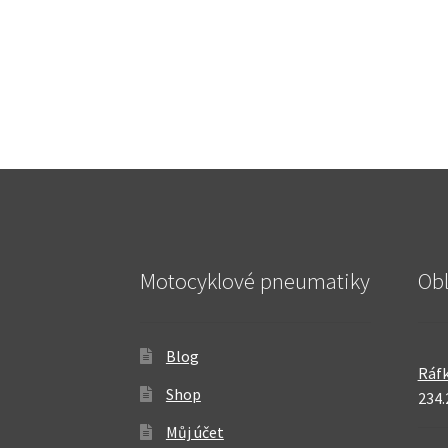
Motocyklové pneumatiky
Ob
Blog
Ráfk
Shop
234.
Můj účet