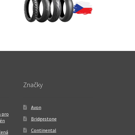
Značky
Avon
 pro
Bridgestone
rén
Continental
žená