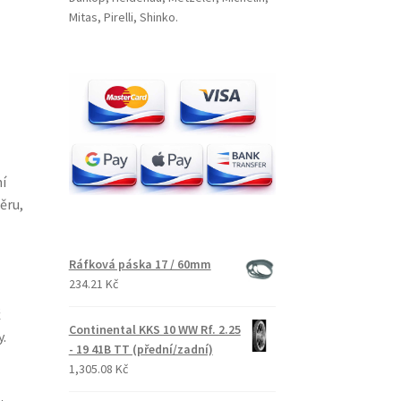
Mitas, Pirelli, Shinko.
í
ěru,
Ráfková páska 17 / 60mm
234.21 Kč
ž
Continental KKS 10 WW Rf. 2.25
.
- 19 41B TT (přední/zadní)
1,305.08 Kč