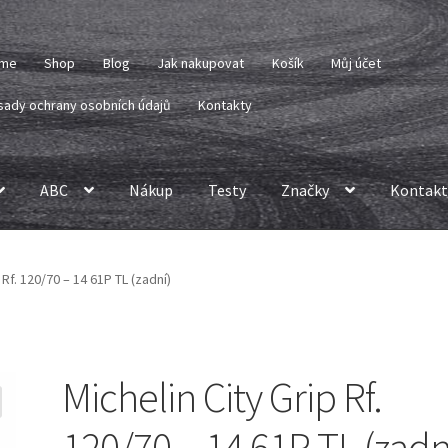
me
Shop
Blog
Jak nakupovat
Košík
Můj účet
sady ochrany osobních údajů
Kontakty
ABC
Nákup
Testy
Značky
Kontakt
 Rf. 120/70 – 14 61P TL (zadní)
Michelin City Grip Rf.
120/70 – 14 61P TL (zadn