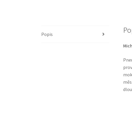
Po
Popis
Mich
Pneu
prov
mokr
měst
dlou