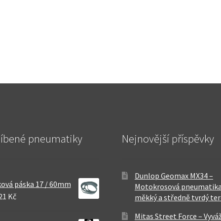
líbené pneumatiky
Nejnovější příspěvky
Dunlop Geomax MX34 –
ová páska 17 / 60mm
Motokrosová pneumatika
21 Kč
měkký a středně tvrdý te
Mitas Street Force – Vyvá