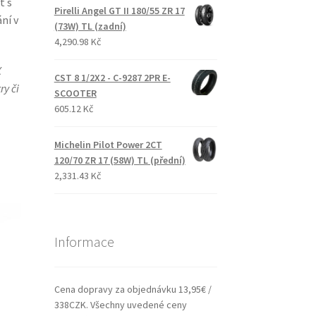
t s
Pirelli Angel GT II 180/55 ZR 17
ní v
(73W) TL (zadní)
4,290.98 Kč
X
CST 8 1/2X2 - C-9287 2PR E-
ry či
SCOOTER
605.12 Kč
Michelin Pilot Power 2CT
120/70 ZR 17 (58W) TL (přední)
2,331.43 Kč
Informace
Cena dopravy za objednávku 13,95€ /
338CZK. Všechny uvedené ceny