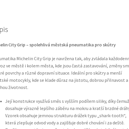
61P
TL
(zadní)
pis
množství
elin City Grip – spolehlivá městská pneumatika pro skútry
matika Michelin City Grip je navržena tak, aby zvládala každodenn
oz ve městě i kolem města, kde jsou častá zastavování, změny sm
é povrchy a různé dopravní situace. Ideální pro skútry a menší
ské motocykly, kde se klade důraz na jistotu, dobrou přilnavost a
hou životnost.
Její konstrukce využívá směs s vyšším podílem siliky, díky čemu
dosahuje výrazně lepšího záběru na mokru a kratší brzdné dráhy
Vzorek obsahuje jemnou strukturu drážek typu „shark-tooth“,
která zlepšuje odvod vody a zajišťuje dobré chování i za deště.