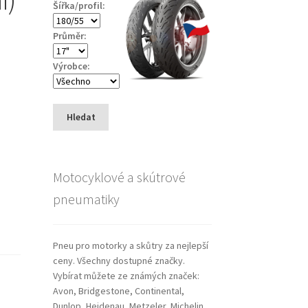
Šířka/profil:
Průměr:
Výrobce:
Hledat
Motocyklové a skútrové
pneumatiky
Pneu pro motorky a skůtry za nejlepší
ceny. Všechny dostupné značky.
Vybírat můžete ze známých značek:
Avon, Bridgestone, Continental,
Dunlop, Heidenau, Metzeler, Michelin,