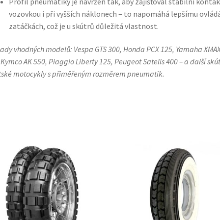
Profil pneumatiky je navržen tak, aby zajišťoval stabilní kontak
vozovkou i při vyšších náklonech – to napomáhá lepšímu ovládá
zatáčkách, což je u skútrů důležitá vlastnost.
lady vhodných modelů: Vespa GTS 300, Honda PCX 125, Yamaha XMA
 Kymco AK 550, Piaggio Liberty 125, Peugeot Satelis 400 – a další skút
ské motocykly s přiměřeným rozměrem pneumatik.