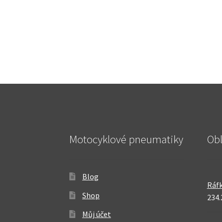
Motocyklové pneumatiky
Ob
Blog
Ráfk
Shop
234.
Můj účet