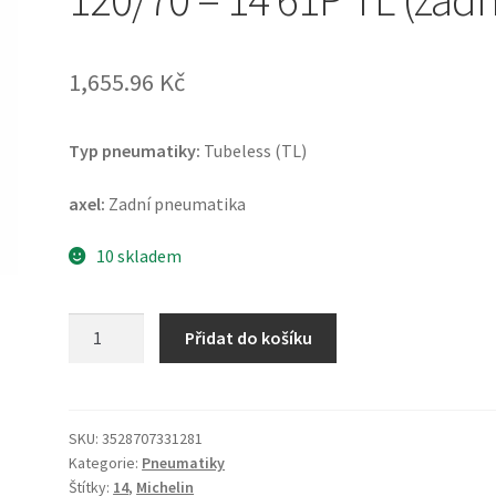
1,655.96 Kč
Typ pneumatiky:
Tubeless (TL)
axel:
Zadní pneumatika
10 skladem
Michelin
Přidat do košíku
City
Grip
Rf.
120/70
SKU:
3528707331281
Kategorie:
Pneumatiky
-
Štítky:
14
,
Michelin
14