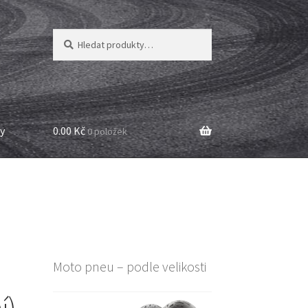
Hledat:
Hledat
y
0.00 Kč
0 položek
Moto pneu – podle velikosti
í)