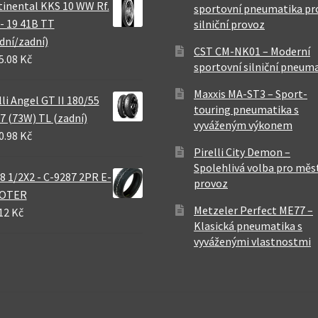
inental KKS 10 WW Rf.
sportovní pneumatika pr
 - 19 41B TT
silniční provoz
dní/zadní)
CST CM-NK01 – Moderní
5.08 Kč
sportovní silniční pneum
Maxxis MA-ST3 – Sport-
lli Angel GT II 180/55
touring pneumatika s
7 (73W) TL (zadní)
vyváženým výkonem
0.98 Kč
Pirelli City Demon –
Spolehlivá volba pro měs
8 1/2X2 - C-9287 2PR E-
provoz
OTER
Metzeler Perfect ME77 –
12 Kč
Klasická pneumatika s
vyváženými vlastnostmi