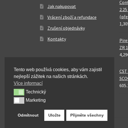
Cont
Jak nakupovat
2.25
(pře
Vrácení zboží a refundace
1,30
Zrušení objednávky
Kontakty
Pire
ZR 1
4,29
Tento web používá cookies, aby vám zajistil
CST 
nejlepší zážitek na našich stránkách.
SCO
Více informací
605.
Technický
Technický
Marketing
Marketing
Odmítnout
Uložte
Přijměte všechny