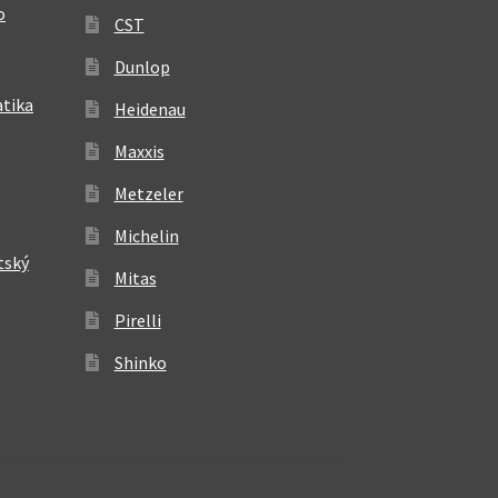
o
CST
Dunlop
atika
Heidenau
Maxxis
Metzeler
Michelin
tský
Mitas
Pirelli
Shinko