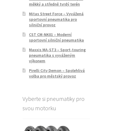
měkký a středně tvrdý terén
Mitas Street Force – Vyvážená
sportovní pneumatika pro
silniční provoz
CST CM-NK01 – Moderní
sportovní silniční pneumatika
Maxxis MA-ST3 – Sport-touring
pneumatika s vyváženým
výkonem
Pirelli City Demon – Spolehlivá
volba pro městský provoz
Vyberte si pneumatiky pro
svou motorku