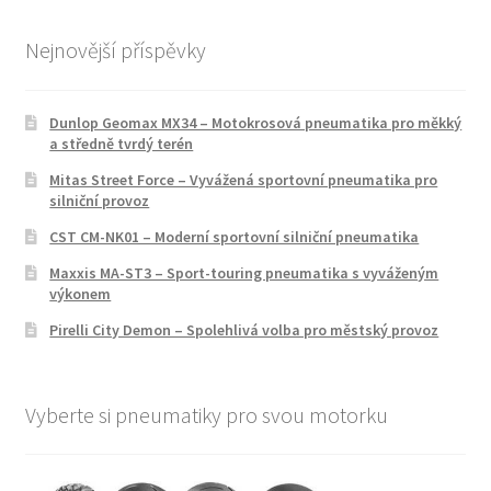
Nejnovější příspěvky
Dunlop Geomax MX34 – Motokrosová pneumatika pro měkký
a středně tvrdý terén
Mitas Street Force – Vyvážená sportovní pneumatika pro
silniční provoz
CST CM-NK01 – Moderní sportovní silniční pneumatika
Maxxis MA-ST3 – Sport-touring pneumatika s vyváženým
výkonem
Pirelli City Demon – Spolehlivá volba pro městský provoz
Vyberte si pneumatiky pro svou motorku