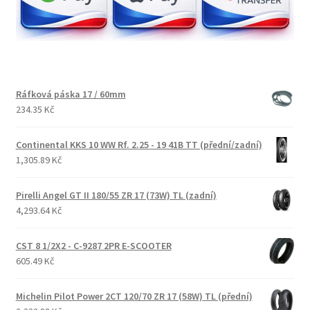
Ráfková páska 17 / 60mm
234.35 Kč
Continental KKS 10 WW Rf. 2.25 - 19 41B TT (přední/zadní)
1,305.89 Kč
Pirelli Angel GT II 180/55 ZR 17 (73W) TL (zadní)
4,293.64 Kč
CST 8 1/2X2 - C-9287 2PR E-SCOOTER
605.49 Kč
Michelin Pilot Power 2CT 120/70 ZR 17 (58W) TL (přední)