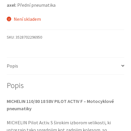
axel:
Přední pneumatika
Není skladem
SKU:
3528702296950
Popis
Popis
MICHELIN 110/80 18 58V PILOT ACTIV F – Motocyklové
pneumatiky
MICHELIN Pilot Activ. S širokim izborom velikosti, ki
ustrezajo tako sprednjim kot zadnjim kolesom, so