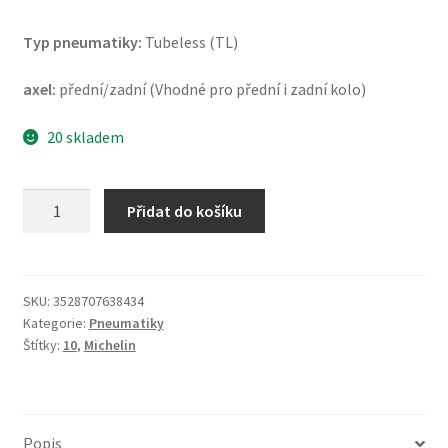
Typ pneumatiky:
Tubeless (TL)
axel:
přední/zadní (Vhodné pro přední i zadní kolo)
20 skladem
Michelin
Přidat do košíku
City
Grip
2
(M+S)
SKU:
3528707638434
Kategorie:
Pneumatiky
100/80
Štítky:
10
,
Michelin
-
10
53L
TL
Popis