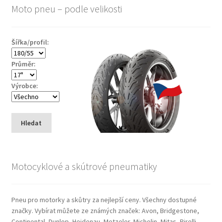
Moto pneu – podle velikosti
Šířka/profil:
Průměr:
Výrobce:
Hledat
Motocyklové a skútrové pneumatiky
Pneu pro motorky a skůtry za nejlepší ceny. Všechny dostupné
značky. Vybírat můžete ze známých značek: Avon, Bridgestone,
Continental, Dunlop, Heidenau, Metzeler, Michelin, Mitas, Pirelli,