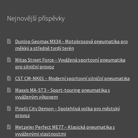
Nejnovější příspěvky
Dunlop Geomax MX34 – Motokrosová pneumatika pro
měkký a středně tvrdý terén
Mitas Street Force – Vyvážená sportovní pneumatika
pro silniční provoz
CST CM-NK01 – Moderní sportovní silniční pneumatika
Maxxis MA-ST3 – Sport-touring pneumatika s
vyváženým výkonem
Pirelli City Demon – Spolehlivá volba pro městský
provoz
Metzeler Perfect ME77 – Klasická pneumatika s
vyváženými vlastnostmi