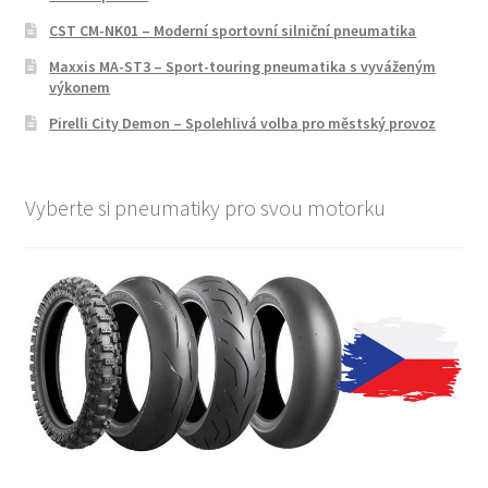
CST CM-NK01 – Moderní sportovní silniční pneumatika
Maxxis MA-ST3 – Sport-touring pneumatika s vyváženým
výkonem
Pirelli City Demon – Spolehlivá volba pro městský provoz
Vyberte si pneumatiky pro svou motorku