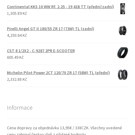
Continental KKS 10 WW Rf. 2.25 - 19 41B TT (přední/zadní)
1,305.89 Kč
Pirelli Angel GT II 180/55 ZR 17 (73W) TL (zadní)
4,293.64 Kč
CST 8 1/2X2 - C-9287 2PR E-SCOOTER
605.49 Kč
Michelin Pilot Power 2CT 120/70 ZR 17 (58W) TL (přední)
2,332.88 Kč
Informace
Cena dopravy za objednávku 13,95€ / 338CZK. Všechny uvedené
ceny zahrnují českou daň z přidané hodnoty.