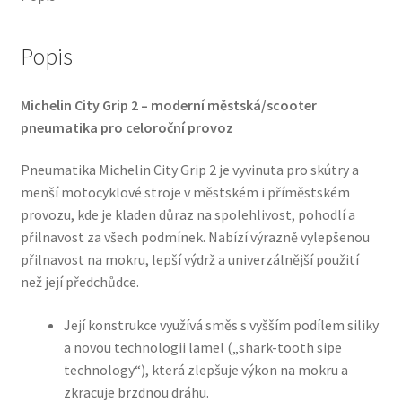
(přední/zadní)
množství
Popis
Michelin City Grip 2 – moderní městská/scooter
pneumatika pro celoroční provoz
Pneumatika Michelin City Grip 2 je vyvinuta pro skútry a
menší motocyklové stroje v městském i příměstském
provozu, kde je kladen důraz na spolehlivost, pohodlí a
přilnavost za všech podmínek. Nabízí výrazně vylepšenou
přilnavost na mokru, lepší výdrž a univerzálnější použití
než její předchůdce.
Její konstrukce využívá směs s vyšším podílem siliky
a novou technologii lamel („shark-tooth sipe
technology“), která zlepšuje výkon na mokru a
zkracuje brzdnou dráhu.