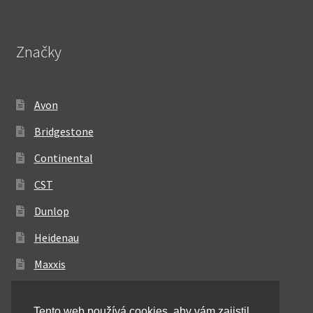
Značky
Avon
Bridgestone
Continental
CST
Dunlop
Heidenau
Maxxis
Metzeler
Tento web používá cookies, aby vám zajistil