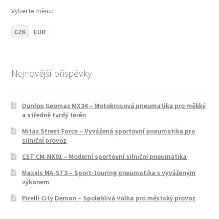
Vyberte měnu:
CZK
EUR
Nejnovější příspěvky
Dunlop Geomax MX34 – Motokrosová pneumatika pro měkký
a středně tvrdý terén
Mitas Street Force – Vyvážená sportovní pneumatika pro
silniční provoz
CST CM-NK01 – Moderní sportovní silniční pneumatika
Maxxis MA-ST3 – Sport-touring pneumatika s vyváženým
výkonem
Pirelli City Demon – Spolehlivá volba pro městský provoz