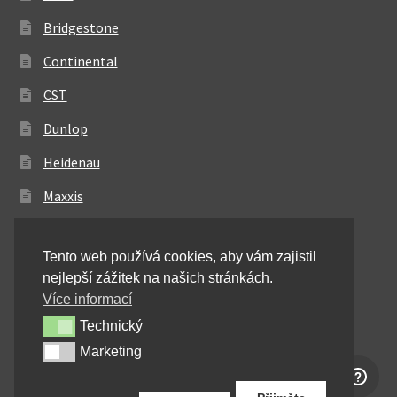
Bridgestone
Continental
CST
Dunlop
Heidenau
Maxxis
Metzeler
Tento web používá cookies, aby vám zajistil
Michelin
nejlepší zážitek na našich stránkách.
Mitas
Více informací
Technický
Technický
Pirelli
Marketing
Marketing
Shinko