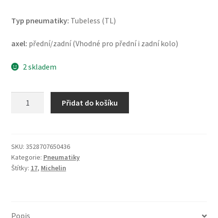
Typ pneumatiky:
Tubeless (TL)
axel:
přední/zadní (Vhodné pro přední i zadní kolo)
2 skladem
Michelin
Přidat do košíku
Pilot
Street
100/70
-
SKU:
3528707650436
Kategorie:
Pneumatiky
17
Štítky:
17
,
Michelin
49S
TL
(přední/zadní)
množství
Popis