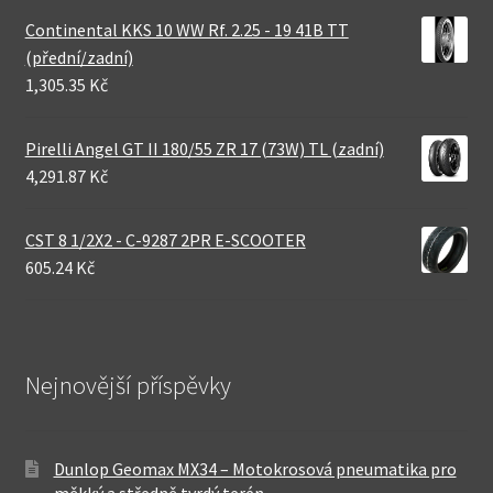
Continental KKS 10 WW Rf. 2.25 - 19 41B TT
(přední/zadní)
1,305.35 Kč
Pirelli Angel GT II 180/55 ZR 17 (73W) TL (zadní)
4,291.87 Kč
CST 8 1/2X2 - C-9287 2PR E-SCOOTER
605.24 Kč
Nejnovější příspěvky
Dunlop Geomax MX34 – Motokrosová pneumatika pro
měkký a středně tvrdý terén