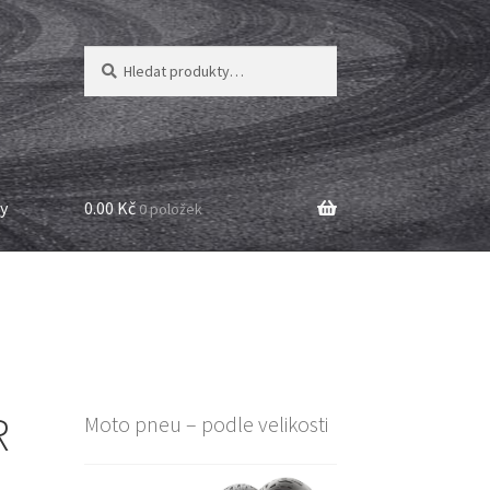
Hledat:
Hledat
y
0.00 Kč
0 položek
R
Moto pneu – podle velikosti