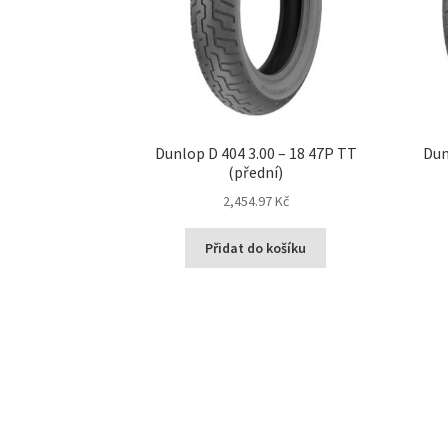
Dunlop D 404 3.00 – 18 47P TT
Dun
(přední)
2,454.97 Kč
Přidat do košíku