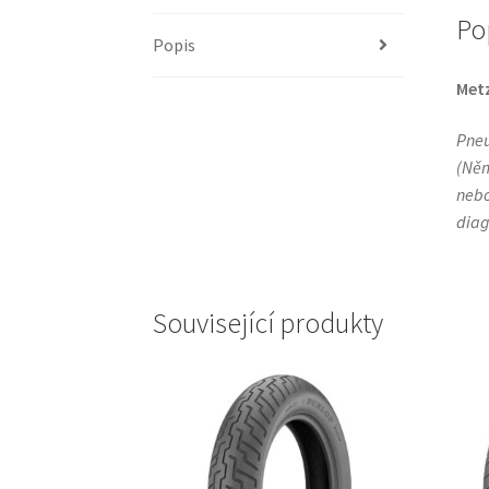
Po
Popis
Metz
Pneu
(Něm
nebo
diag
Související produkty