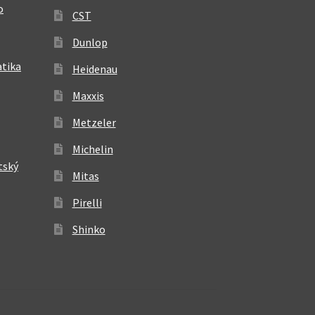
o
CST
Dunlop
atika
Heidenau
Maxxis
Metzeler
Michelin
tský
Mitas
Pirelli
Shinko