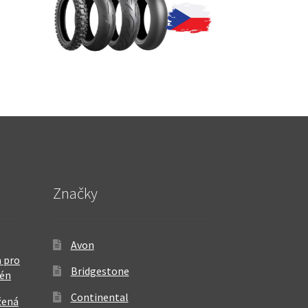
Značky
Avon
 pro
Bridgestone
rén
Continental
žená