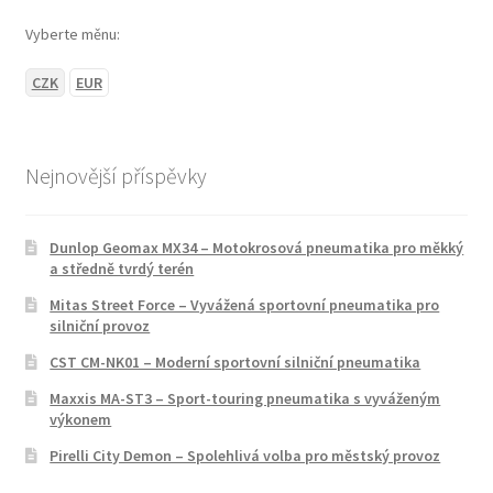
Vyberte měnu:
CZK
EUR
Nejnovější příspěvky
Dunlop Geomax MX34 – Motokrosová pneumatika pro měkký
a středně tvrdý terén
Mitas Street Force – Vyvážená sportovní pneumatika pro
silniční provoz
CST CM-NK01 – Moderní sportovní silniční pneumatika
Maxxis MA-ST3 – Sport-touring pneumatika s vyváženým
výkonem
Pirelli City Demon – Spolehlivá volba pro městský provoz