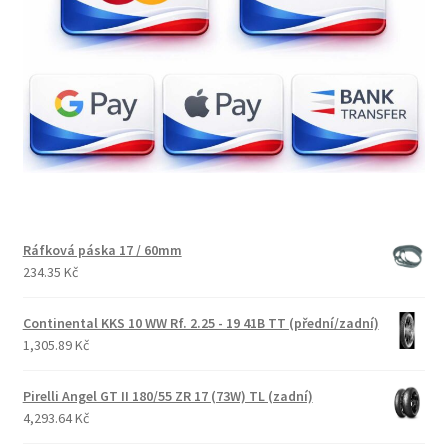
Ráfková páska 17 / 60mm
234.35 Kč
Continental KKS 10 WW Rf. 2.25 - 19 41B TT (přední/zadní)
1,305.89 Kč
Pirelli Angel GT II 180/55 ZR 17 (73W) TL (zadní)
4,293.64 Kč