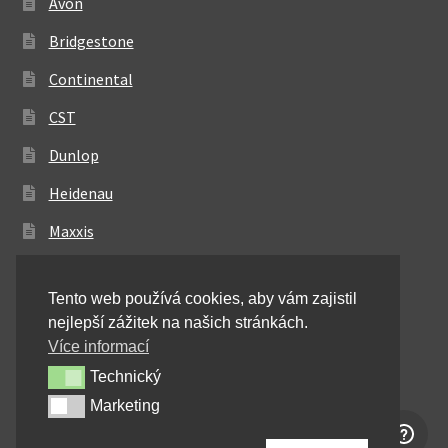
Avon
Bridgestone
Continental
CST
Dunlop
Heidenau
Maxxis
Metzeler
Tento web používá cookies, aby vám zajistil
Michelin
nejlepší zážitek na našich stránkách.
Mitas
Více informací
Technický
Technický
Pirelli
Marketing
Marketing
Shinko