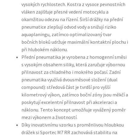
vysokých rychlostech. Kostra z vysoce pevnostních
vláken zajišťuje přesné vedení motocyklu a
okamžitou odezvu na řízení. Širší drážky na přední
pneumatice zlepšují odvod vody a snižují riziko
aquaplaningu, zatímco optimalizovaný tvar
bočních bloků udržuje maximální kontaktní plochu i
při hlubokém náklonu.
Přední pneumatika je vyrobena z homogenní směsi
s vysokým obsahem siliky, která zaručuje výbornou
přilnavost za chladného i mokrého počasí. Zadní
pneumatika využívá dvousměsové složení (dual
compound): středová část je tvrdší pro vyšší
kilometrový výkon, zatímco boční zóny jsou měkčí a
poskytují excelentní přilnavost při akceleraci a
náklonu. Tento koncept umožňuje vyvážený poměr
mezi výkonem a životností.
Díky inovativnímu vzorku s proměnlivou hloubkou
drážek si Sportec M7 RR zachovává stabilitu na