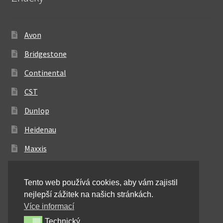
Avon
Bridgestone
Continental
CST
Dunlop
Heidenau
Maxxis
Metzeler
Tento web používá cookies, aby vám zajistil
Michelin
nejlepší zážitek na našich stránkách.
Mitas
Více informací
Technický
Technický