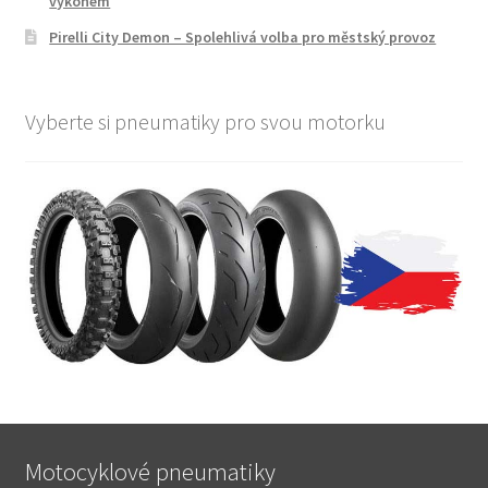
výkonem
Pirelli City Demon – Spolehlivá volba pro městský provoz
Vyberte si pneumatiky pro svou motorku
Motocyklové pneumatiky