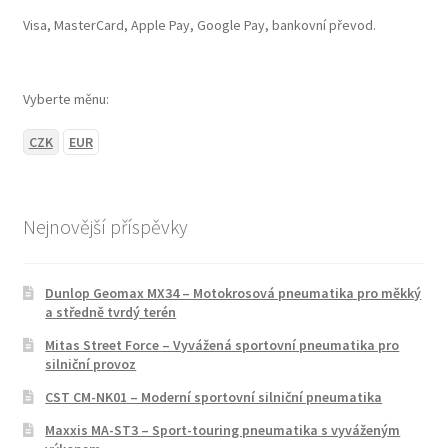
Visa, MasterCard, Apple Pay, Google Pay, bankovní převod.
Vyberte měnu:
CZK
EUR
Nejnovější příspěvky
Dunlop Geomax MX34 – Motokrosová pneumatika pro měkký
a středně tvrdý terén
Mitas Street Force – Vyvážená sportovní pneumatika pro
silniční provoz
CST CM-NK01 – Moderní sportovní silniční pneumatika
Maxxis MA-ST3 – Sport-touring pneumatika s vyváženým