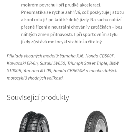
mokrém povrchu i při prudké akceleraci.
Pneumatika se rychle zahřívá, což poskytuje jistotu
a kontrolu již po krátké době jízdy. Na suchu nabízí
přesné řízení a neutrální chování v zatáčkách – bez
náhlých změn přilnavosti. I při sportovním stylu
jízdy zůstává motocykl stabilní a čitelný.
Příklady vhodných modelů: Yamaha XJ6, Honda CB500F,
Kawasaki ER-6n, Suzuki SV650, Triumph Street Triple, BMW
S1000R, Yamaha MT-09, Honda CBR650R a mnoho dalších
motocyklů vhodných velikostí.
Související produkty