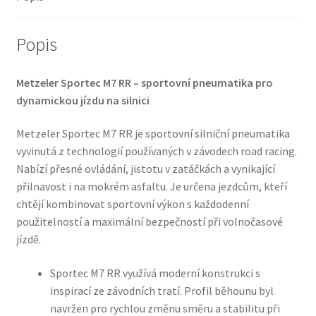
TL
(přední)
množství
Popis
Metzeler Sportec M7 RR – sportovní pneumatika pro
dynamickou jízdu na silnici
Metzeler Sportec M7 RR je sportovní silniční pneumatika
vyvinutá z technologií používaných v závodech road racing.
Nabízí přesné ovládání, jistotu v zatáčkách a vynikající
přilnavost i na mokrém asfaltu. Je určena jezdcům, kteří
chtějí kombinovat sportovní výkon s každodenní
použitelností a maximální bezpečností při volnočasové
jízdě.
Sportec M7 RR využívá moderní konstrukci s
inspirací ze závodních tratí. Profil běhounu byl
navržen pro rychlou změnu směru a stabilitu při