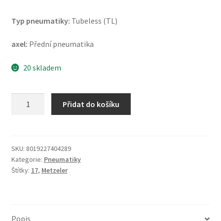
Typ pneumatiky:
Tubeless (TL)
axel:
Přední pneumatika
20 skladem
Metzeler
Přidat do košíku
Sportec
M-
7
RR
SKU:
8019227404289
Kategorie:
Pneumatiky
(M)
Štítky:
17
,
Metzeler
120/70
ZR
17
(58W)
Popis