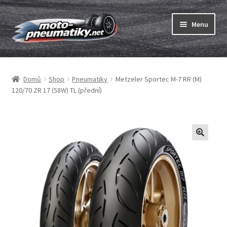
Přeskočit
Přejít
Menu
na
k
navigaci
obsahu
Expand
webu
Pneumatiky
child
Domů
Shop
Pneumatiky
Metzeler Sportec M-7 RR (M)
menu
Expand
Duše & ráfkové pásky
120/70 ZR 17 (58W) TL (přední)
child
menu
Expand
ABC
child
menu
Nákup
Testy
Expand
Značky
child
menu
Kontakty