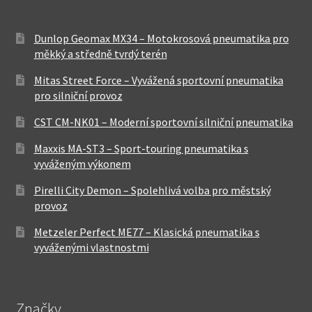
Dunlop Geomax MX34 – Motokrosová pneumatika pro
měkký a středně tvrdý terén
Mitas Street Force – Vyvážená sportovní pneumatika
pro silniční provoz
CST CM-NK01 – Moderní sportovní silniční pneumatika
Maxxis MA-ST3 – Sport-touring pneumatika s
vyváženým výkonem
Pirelli City Demon – Spolehlivá volba pro městský
provoz
Metzeler Perfect ME77 – Klasická pneumatika s
vyváženými vlastnostmi
Značky