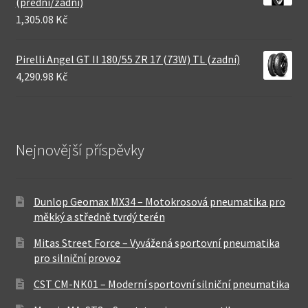
(přední/zadní)
1,305.08 Kč
Pirelli Angel GT II 180/55 ZR 17 (73W) TL (zadní)
4,290.98 Kč
Nejnovější příspěvky
Dunlop Geomax MX34 – Motokrosová pneumatika pro
měkký a středně tvrdý terén
Mitas Street Force – Vyvážená sportovní pneumatika
pro silniční provoz
CST CM-NK01 – Moderní sportovní silniční pneumatika