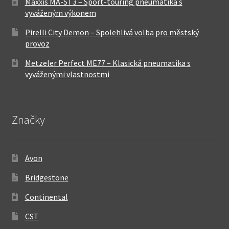
Maxxis MA-ST3 – Sport-touring pneumatika s
vyváženým výkonem
Pirelli City Demon – Spolehlivá volba pro městský
provoz
Metzeler Perfect ME77 – Klasická pneumatika s
vyváženými vlastnostmi
Značky
Avon
Bridgestone
Continental
CST