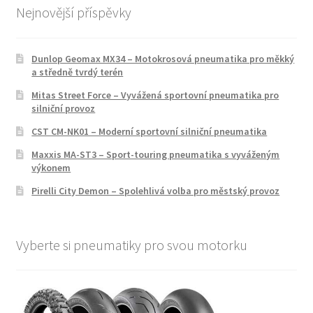
Nejnovější příspěvky
Dunlop Geomax MX34 – Motokrosová pneumatika pro měkký
a středně tvrdý terén
Mitas Street Force – Vyvážená sportovní pneumatika pro
silniční provoz
CST CM-NK01 – Moderní sportovní silniční pneumatika
Maxxis MA-ST3 – Sport-touring pneumatika s vyváženým
výkonem
Pirelli City Demon – Spolehlivá volba pro městský provoz
Vyberte si pneumatiky pro svou motorku