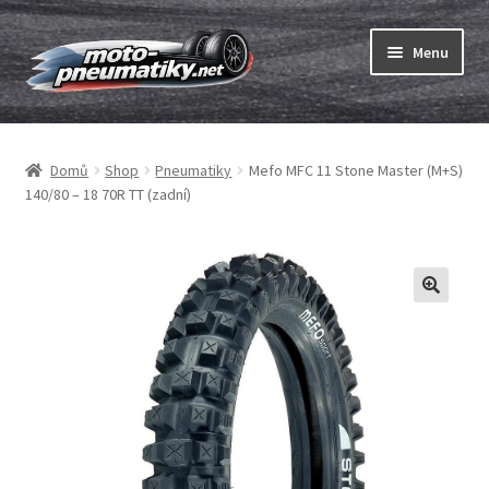
Přeskočit
Přejít
Menu
na
k
navigaci
obsahu
Expand
webu
Pneumatiky
child
Domů
Shop
Pneumatiky
Mefo MFC 11 Stone Master (M+S)
menu
Expand
Duše & ráfkové pásky
140/80 – 18 70R TT (zadní)
child
menu
Expand
ABC
child
menu
Nákup
Testy
Expand
Značky
child
menu
Kontakty