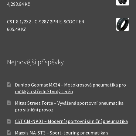
4,293.64 Kč
CST 8 1/2X2 - C-9287 2PR E-SCOOTER
605.49 Kč
Nejnovější příspěvky
Dunlop Geomax MX34 – Motokrosová pneumatika pro
měkký a středně tvrdý terén
Mitas Street Force – Vyvážená sportovní pneumatika
pro silniční provoz
CST CM-NK01 – Moderní sportovní silniční pneumatika
Maxxis MA-ST3 – Sport-touring pneumatika s