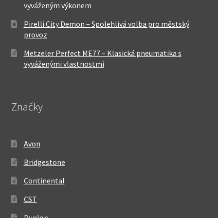
vyváženým výkonem
Pirelli City Demon – Spolehlivá volba pro městský
provoz
Metzeler Perfect ME77 – Klasická pneumatika s
vyváženými vlastnostmi
Značky
Avon
Bridgestone
Continental
CST
Dunlop