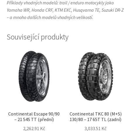
Příklady vhodných modelů: trail / enduro motocykly jako
Yamaha WR, Honda CRF, KTM EXC, Husqvarna TE, Suzuki DR-Z
– a mnoho dalších modelů vhodných velikostí.
Související produkty
Continental Escape 90/90
Continental TKC 80 (M+S)
– 21 54S TT (přední)
130/80 – 17 65T TL (zadní)
2,262.91 Kč
3,033.51 Kč