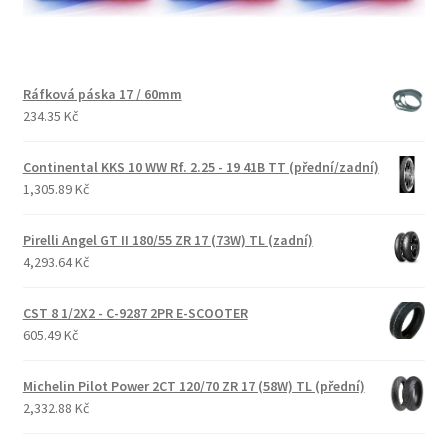
Ráfková páska 17 / 60mm
234.35 Kč
Continental KKS 10 WW Rf. 2.25 - 19 41B TT (přední/zadní)
1,305.89 Kč
Pirelli Angel GT II 180/55 ZR 17 (73W) TL (zadní)
4,293.64 Kč
CST 8 1/2X2 - C-9287 2PR E-SCOOTER
605.49 Kč
Michelin Pilot Power 2CT 120/70 ZR 17 (58W) TL (přední)
2,332.88 Kč