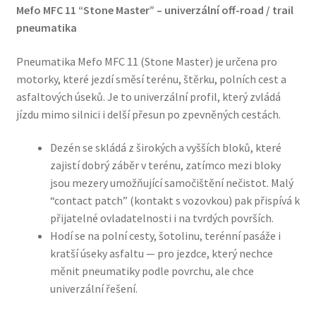
Mefo MFC 11 “Stone Master” – univerzální off-road / trail
pneumatika
Pneumatika Mefo MFC 11 (Stone Master) je určena pro
motorky, které jezdí směsí terénu, štěrku, polních cest a
asfaltových úseků. Je to univerzální profil, který zvládá
jízdu mimo silnici i delší přesun po zpevněných cestách.
Dezén se skládá z širokých a vyšších bloků, které
zajistí dobrý záběr v terénu, zatímco mezi bloky
jsou mezery umožňující samočištění nečistot. Malý
“contact patch” (kontakt s vozovkou) pak přispívá k
přijatelné ovladatelnosti i na tvrdých površích.
Hodí se na polní cesty, šotolinu, terénní pasáže i
kratší úseky asfaltu — pro jezdce, který nechce
měnit pneumatiky podle povrchu, ale chce
univerzální řešení.