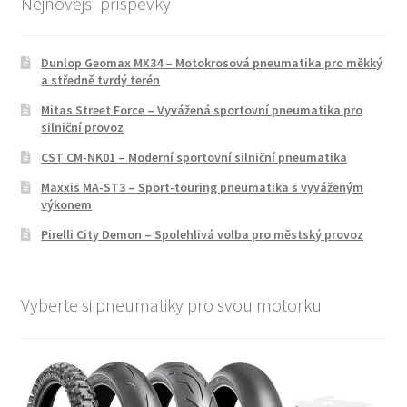
Nejnovější příspěvky
Dunlop Geomax MX34 – Motokrosová pneumatika pro měkký
a středně tvrdý terén
Mitas Street Force – Vyvážená sportovní pneumatika pro
silniční provoz
CST CM-NK01 – Moderní sportovní silniční pneumatika
Maxxis MA-ST3 – Sport-touring pneumatika s vyváženým
výkonem
Pirelli City Demon – Spolehlivá volba pro městský provoz
Vyberte si pneumatiky pro svou motorku