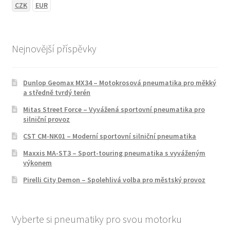
CZK
EUR
Nejnovější příspěvky
Dunlop Geomax MX34 – Motokrosová pneumatika pro měkký
a středně tvrdý terén
Mitas Street Force – Vyvážená sportovní pneumatika pro
silniční provoz
CST CM-NK01 – Moderní sportovní silniční pneumatika
Maxxis MA-ST3 – Sport-touring pneumatika s vyváženým
výkonem
Pirelli City Demon – Spolehlivá volba pro městský provoz
Vyberte si pneumatiky pro svou motorku