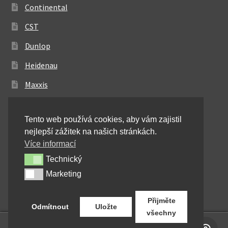
Continental
CST
Dunlop
Heidenau
Maxxis
Metzeler
Tento web používá cookies, aby vám zajistil
Michelin
nejlepší zážitek na našich stránkách.
Mitas
Více informací
Technický
Technický
Pirelli
Marketing
Marketing
Shinko
Přijměte
Odmítnout
Uložte
všechny
0