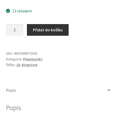
13 skladem
KingsTire/Veloce
Přidat do košíku
4.50
-
10
76N
SKU:
4053949072092
Kategorie:
Pneumatiky
KT-
Štítky:
10
,
Kingstyre
715
6PR
TT
ANHÄNGER
Popis
množství
Popis