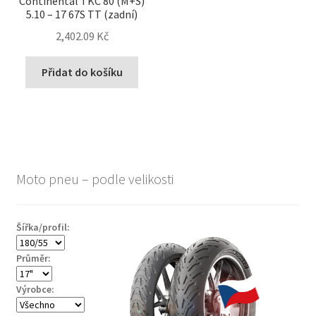
Continental TKC 80 (M+S)
5.10 – 17 67S TT (zadní)
2,402.09 Kč
Přidat do košíku
Moto pneu – podle velikosti
Šířka/profil:
Průměr:
Výrobce: