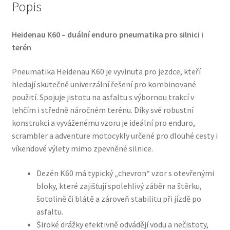
Popis
Heidenau K60 – duální enduro pneumatika pro silnici i
terén
Pneumatika Heidenau K60 je vyvinuta pro jezdce, kteří
hledají skutečně univerzální řešení pro kombinované
použití. Spojuje jistotu na asfaltu s výbornou trakcí v
lehčím i středně náročném terénu. Díky své robustní
konstrukci a vyváženému vzoru je ideální pro enduro,
scrambler a adventure motocykly určené pro dlouhé cesty i
víkendové výlety mimo zpevněné silnice.
Dezén K60 má typický „chevron“ vzor s otevřenými
bloky, které zajišťují spolehlivý záběr na štěrku,
šotolině či blátě a zároveň stabilitu při jízdě po
asfaltu.
Široké drážky efektivně odvádějí vodu a nečistoty,