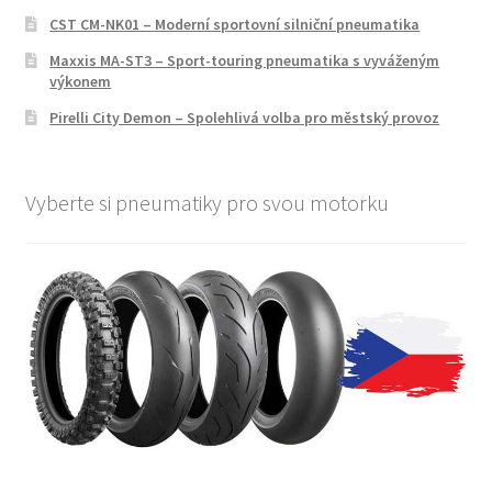
CST CM-NK01 – Moderní sportovní silniční pneumatika
Maxxis MA-ST3 – Sport-touring pneumatika s vyváženým
výkonem
Pirelli City Demon – Spolehlivá volba pro městský provoz
Vyberte si pneumatiky pro svou motorku