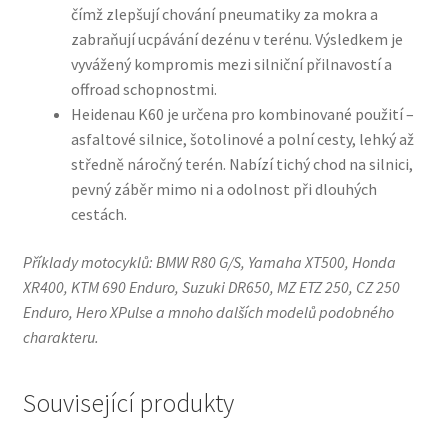
čímž zlepšují chování pneumatiky za mokra a
zabraňují ucpávání dezénu v terénu. Výsledkem je
vyvážený kompromis mezi silniční přilnavostí a
offroad schopnostmi.
Heidenau K60 je určena pro kombinované použití –
asfaltové silnice, šotolinové a polní cesty, lehký až
středně náročný terén. Nabízí tichý chod na silnici,
pevný záběr mimo ni a odolnost při dlouhých
cestách.
Příklady motocyklů: BMW R80 G/S, Yamaha XT500, Honda
XR400, KTM 690 Enduro, Suzuki DR650, MZ ETZ 250, CZ 250
Enduro, Hero XPulse a mnoho dalších modelů podobného
charakteru.
Související produkty