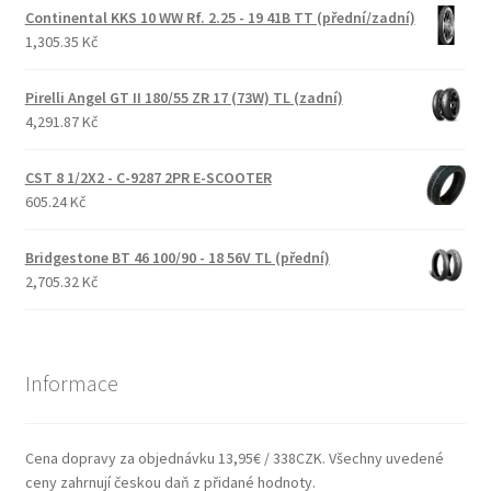
Continental KKS 10 WW Rf. 2.25 - 19 41B TT (přední/zadní)
1,305.35 Kč
Pirelli Angel GT II 180/55 ZR 17 (73W) TL (zadní)
4,291.87 Kč
CST 8 1/2X2 - C-9287 2PR E-SCOOTER
605.24 Kč
Bridgestone BT 46 100/90 - 18 56V TL (přední)
2,705.32 Kč
Informace
Cena dopravy za objednávku 13,95€ / 338CZK. Všechny uvedené
ceny zahrnují českou daň z přidané hodnoty.