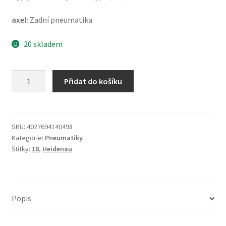
axel:
Zadní pneumatika
20 skladem
Heidenau
Přidat do košíku
K
60
4.10
-
SKU:
4027694140498
Kategorie:
Pneumatiky
18
Štítky:
18
,
Heidenau
60S
TT
(zadní)
množství
Popis