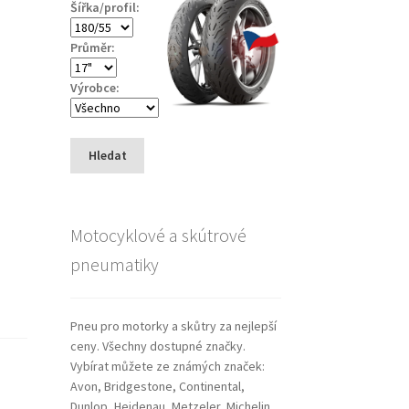
Šířka/profil:
Průměr:
Výrobce:
Hledat
Motocyklové a skútrové
pneumatiky
Pneu pro motorky a skůtry za nejlepší
ceny. Všechny dostupné značky.
Vybírat můžete ze známých značek:
Avon, Bridgestone, Continental,
Dunlop, Heidenau, Metzeler, Michelin,