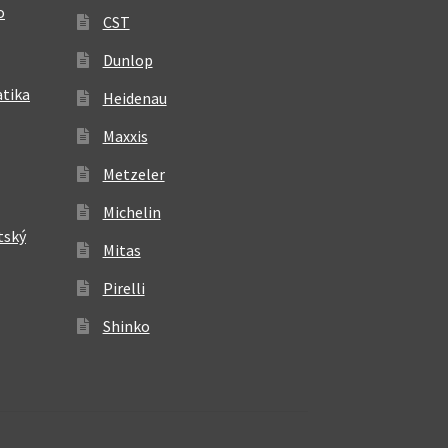
o
CST
Dunlop
atika
Heidenau
Maxxis
Metzeler
Michelin
tský
Mitas
Pirelli
Shinko