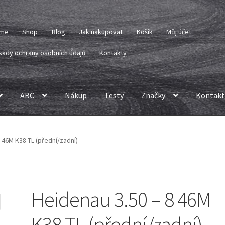
me
Shop
Blog
Jak nakupovat
Košík
Můj účet
sady ochrany osobních údajů
Kontakty
ABC
Nákup
Testy
Značky
Kontakt
 46M K38 TL (přední/zadní)
Heidenau 3.50 – 8 46M
K38 TL (přední/zadní)