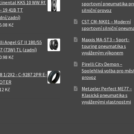
inental KKS 10 WW Rf.
sportovní pneumatika pr
 - 19 41B TT
silniční provoz
dní/zadní)
CST CM-NK01 – Moderní
5.08 Kč
sportovní silniční pneum
Maxxis MA-ST3 – Sport-
lli Angel GT II 180/55
touring pneumatika s
7 (73W) TL (zadní)
vyváženým výkonem
0.98 Kč
Pirelli City Demon –
Spolehlivá volba pro měs
8 1/2X2 - C-9287 2PR E-
provoz
OTER
Metzeler Perfect ME77 –
12 Kč
Klasická pneumatika s
vyváženými vlastnostmi