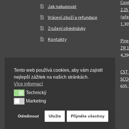
Cont
Jak nakupovat
2.25
(pře
Vrácení zboží a refundace
1,30
Zrušení objednávky
Kontakty
Pire
ZR 1
4,29
Tento web používá cookies, aby vám zajistil
CST 
nejlepší zážitek na našich stránkách.
SCO
Více informací
605.
Technický
Technický
Marketing
Marketing
Odmítnout
Uložte
Přijměte všechny