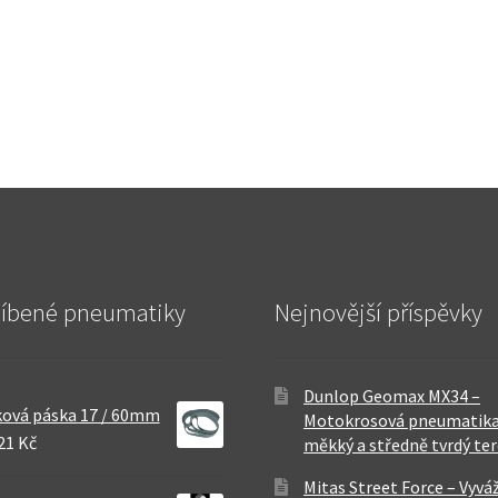
líbené pneumatiky
Nejnovější příspěvky
Dunlop Geomax MX34 –
ová páska 17 / 60mm
Motokrosová pneumatika
21 Kč
měkký a středně tvrdý te
Mitas Street Force – Vyvá