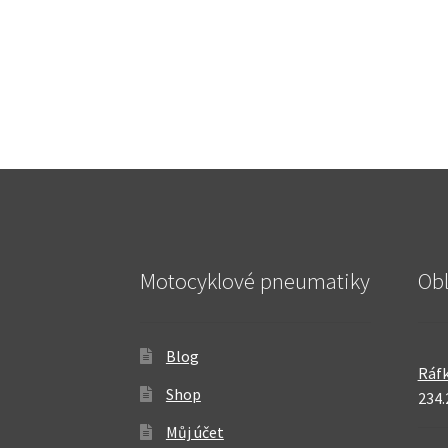
Motocyklové pneumatiky
Ob
Blog
Ráfk
Shop
234.
Můj účet