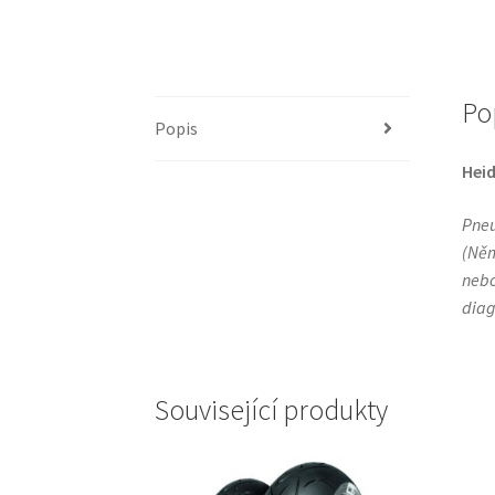
Po
Popis
Hei
Pneu
(Něm
nebo
diag
Související produkty