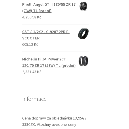
Pirelli Angel GT II 180/55 ZR 17
(73W) TL (zadní)
4,290.98 Kč
CST 8 1/2X2 - C-9287 2PR E-
SCOOTER
605.12 Kč
Michelin Pilot Power 2CT
120/70 ZR 17 (58W) TL (přední)
2,331.43 Kč
Informace
Cena dopravy za objednávku 13,95€ /
338CZK. Všechny uvedené ceny