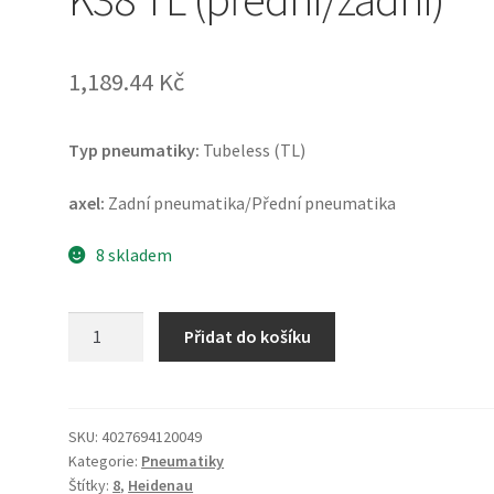
1,189.44 Kč
Typ pneumatiky:
Tubeless (TL)
axel:
Zadní pneumatika/Přední pneumatika
8 skladem
Heidenau
Přidat do košíku
3.50
-
8
46M
SKU:
4027694120049
Kategorie:
Pneumatiky
K38
Štítky:
8
,
Heidenau
TL