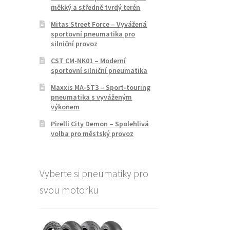
měkký a středně tvrdý terén
Mitas Street Force – Vyvážená
sportovní pneumatika pro
silniční provoz
CST CM-NK01 – Moderní
sportovní silniční pneumatika
Maxxis MA-ST3 – Sport-touring
pneumatika s vyváženým
výkonem
Pirelli City Demon – Spolehlivá
volba pro městský provoz
Vyberte si pneumatiky pro
svou motorku