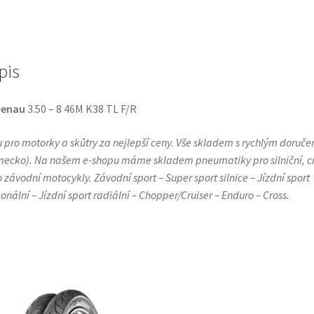
(přední/zadní)
množství
pis
denau
3.50 – 8 46M K38 TL F/R
 pro motorky a skůtry za nejlepší ceny. Vše skladem s rychlým doruč
ecko). Na našem e-shopu máme skladem pneumatiky pro silniční, c
 závodní motocykly. Závodní sport – Super sport silnice – Jízdní sport
onální – Jízdní sport radiální – Chopper/Cruiser – Enduro – Cross.