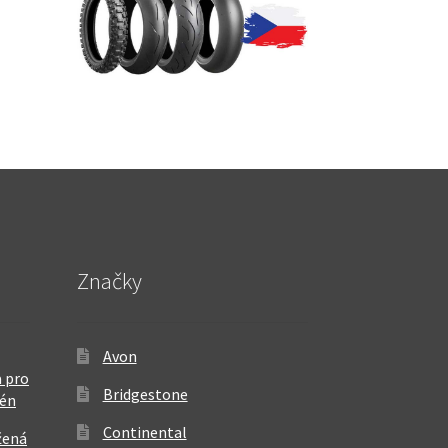
Značky
Avon
 pro
Bridgestone
rén
Continental
žená