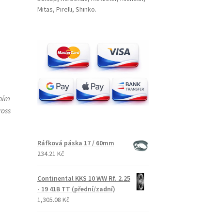
Mitas, Pirelli, Shinko.
ením
ross
Ráfková páska 17 / 60mm
234.21 Kč
Continental KKS 10 WW Rf. 2.25
- 19 41B TT (přední/zadní)
1,305.08 Kč