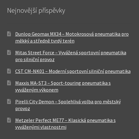
Nejnovější příspěvky
Dunlop Geomax MX34 – Motokrosová pneumatika pro
měkký a středně tvrdý terén
Mitas Street Force – Vyvážená sportovní pneumatika
pro silniční provoz
CST CM-NK01 – Moderní sportovní silniční pneumatika
Maxxis MA-ST3 – Sport-touring pneumatika s
vyváženým výkonem
Pirelli City Demon – Spolehlivá volba pro městský
provoz
Metzeler Perfect ME77 – Klasická pneumatika s
vyváženými vlastnostmi