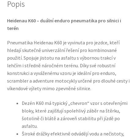
Popis
Heidenau K60 – duální enduro pneumatika pro silnici i
terén
Pneumatika Heidenau K60 je vyvinuta pro jezdce, kteří
hledají skutečně univerzální řešení pro kombinované
použití. Spojuje jistotu na asfaltu s výbornou trakcí v
lehčím i středně náročném terénu. Díky své robustní
konstrukci a vyváženému vzoru je ideální pro enduro,
scrambler a adventure motocykly určené pro dlouhé cesty i
víkendové výlety mimo zpevněné silnice.
Dezén K60 má typický „chevron“ vzor s otevřenými
bloky, které zajišťují spolehlivý záběr na štěrku,
šotolině či blátě a zároveň stabilitu při jízdě po
asfaltu.
Široké drážky efektivně odvádějí vodu a nečistoty,