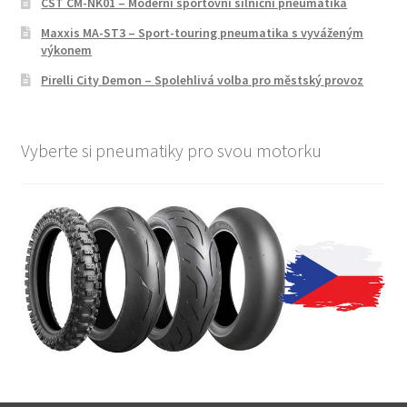
CST CM-NK01 – Moderní sportovní silniční pneumatika
Maxxis MA-ST3 – Sport-touring pneumatika s vyváženým
výkonem
Pirelli City Demon – Spolehlivá volba pro městský provoz
Vyberte si pneumatiky pro svou motorku