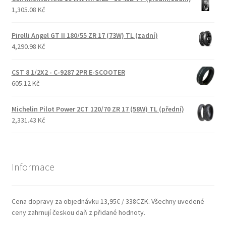
1,305.08 Kč
Pirelli Angel GT II 180/55 ZR 17 (73W) TL (zadní)
4,290.98 Kč
CST 8 1/2X2 - C-9287 2PR E-SCOOTER
605.12 Kč
Michelin Pilot Power 2CT 120/70 ZR 17 (58W) TL (přední)
2,331.43 Kč
Informace
Cena dopravy za objednávku 13,95€ / 338CZK. Všechny uvedené
ceny zahrnují českou daň z přidané hodnoty.