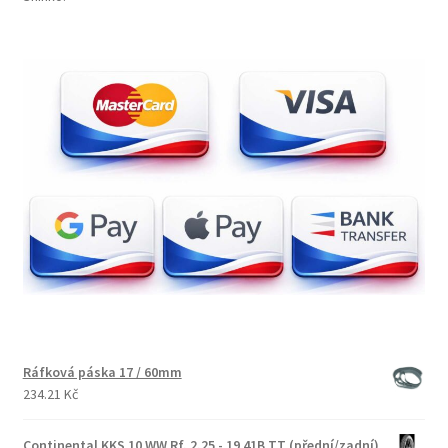
Ráfková páska 17 / 60mm
234.21 Kč
Continental KKS 10 WW Rf. 2.25 - 19 41B TT (přední/zadní)