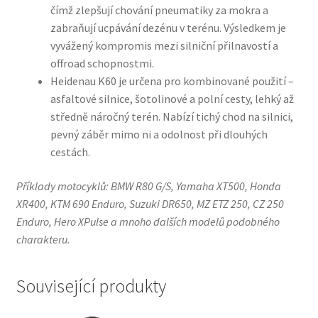
čímž zlepšují chování pneumatiky za mokra a
zabraňují ucpávání dezénu v terénu. Výsledkem je
vyvážený kompromis mezi silniční přilnavostí a
offroad schopnostmi.
Heidenau K60 je určena pro kombinované použití –
asfaltové silnice, šotolinové a polní cesty, lehký až
středně náročný terén. Nabízí tichý chod na silnici,
pevný záběr mimo ni a odolnost při dlouhých
cestách.
Příklady motocyklů: BMW R80 G/S, Yamaha XT500, Honda
XR400, KTM 690 Enduro, Suzuki DR650, MZ ETZ 250, CZ 250
Enduro, Hero XPulse a mnoho dalších modelů podobného
charakteru.
Související produkty