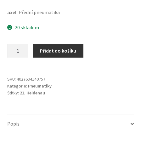
axel:
Přední pneumatika
20 skladem
Heidenau
Přidat do košíku
K
60
3.00
-
SKU:
4027694140757
Kategorie:
Pneumatiky
21
Štítky:
21
,
Heidenau
51T
TT
(přední)
množství
Popis