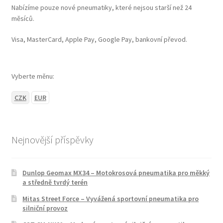
Nabízíme pouze nové pneumatiky, které nejsou starší než 24
měsíců.
Visa, MasterCard, Apple Pay, Google Pay, bankovní převod.
Vyberte měnu:
CZK
EUR
Nejnovější příspěvky
Dunlop Geomax MX34 – Motokrosová pneumatika pro měkký
a středně tvrdý terén
Mitas Street Force – Vyvážená sportovní pneumatika pro
silniční provoz